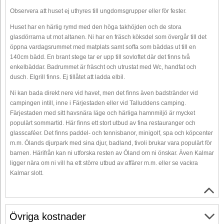
Observera att huset ej uthyres till ungdomsgrupper eller för fester.
Huset har en härlig rymd med den höga takhöjden och de stora
glasdörrarna ut mot altanen. Ni har en fräsch köksdel som övergår till det
öppna vardagsrummet med matplats samt soffa som bäddas ut till en
140cm bädd. En brant stege tar er upp till sovloftet där det finns två
enkelbäddar. Badrummet är fräscht och utrustat med Wc, handfat och
dusch. Elgrill finns. Ej tillåtet att ladda elbil.
Ni kan bada direkt nere vid havet, men det finns även badstränder vid
campingen intill, inne i Färjestaden eller vid Talluddens camping.
Färjestaden med sitt havsnära läge och härliga hamnmiljö är mycket
populärt sommartid. Här finns ett stort utbud av fina restauranger och
glasscaféer. Det finns paddel- och tennisbanor, minigolf, spa och köpcenter
m.m. Ölands djurpark med sina djur, badland, tivoli brukar vara populärt för
barnen. Härifrån kan ni utforska resten av Öland om ni önskar. Även Kalmar
ligger nära om ni vill ha ett större utbud av affärer m.m. eller se vackra
Kalmar slott.
Övriga kostnader