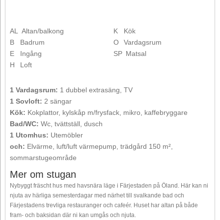
AL
Altan/balkong
K
Kök
B
Badrum
O
Vardagsrum
E
Ingång
SP
Matsal
H
Loft
1 Vardagsrum:
1 dubbel extrasäng, TV
1 Sovloft:
2 sängar
Kök:
Kokplattor, kylskåp m/frysfack, mikro, kaffebryggare
Bad/WC:
Wc, tvättställ, dusch
1 Utomhus:
Utemöbler
och:
Elvärme, luft/luft värmepump, trädgård 150 m²,
sommarstugeområde
Mer om stugan
Nybyggt fräscht hus med havsnära läge i Färjestaden på Öland. Här kan ni
njuta av härliga semesterdagar med närhet till svalkande bad och
Färjestadens trevliga restauranger och cafeér. Huset har altan på både
fram- och baksidan där ni kan umgås och njuta.