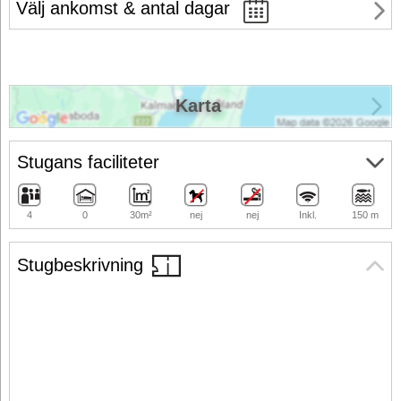
Välj ankomst & antal dagar
Karta
Stugans faciliteter
4
0
30m²
nej
nej
Inkl.
150 m
Stugbeskrivning