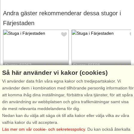
Andra gäster rekommenderar dessa stugor i
Färjestaden
Stugnr: 60262
Stugnr: 65598
Så här använder vi kakor (cookies)
Färjestaden
Färjestaden
Vi använder data från våra egna kakor och tredjepartskakor. Vi
5 personer, 50 m²
6 personer, 60 m²
använder dem i kombination med tillhörande personlig information för
240 m till sjö/hav:.
300 m till sjö/hav:.
att komma ihåg dina inställningar, förbättra våra tjänster, för att spåra
Nu kan ni bo lantligt i Böle med
Välkommen till ett stilrent och
din användning av webbplatsen och göra trafikmätningar samt visa
bara 250m till havet och njuta
helt nybyggt semesterhus med
de mest relevanta meddelandena för dig.
av den magiska havsutsikten.
fantastiskt läge strax utanför
Nedan kan du välja att säga ok till alla kakor eller välja vilka av våra
Huset har ett avskilt naturskönt
Isgärde på vackra Öland. Här
valfria kakor du vill acceptera.
läge där ni verkligen kan njuta
bor ni i en lugn och naturnära
Läs mer om vår cookie- och sekretesspolicy
. Du kan också återkalla