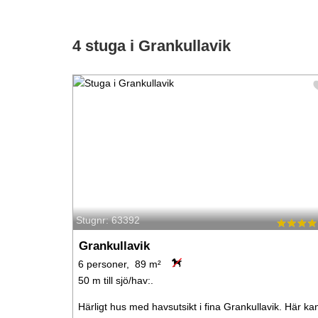
4 stuga i Grankullavik
Stugnr: 63392
Grankullavik
6 personer, 89 m²
50 m till sjö/hav:.
Härligt hus med havsutsikt i fina Grankullavik. Här ka