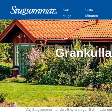
Sök
Sista
stuga
Minuten
Grankulla
Välj Stugsommar när du vill hyra stuga till din nästa se