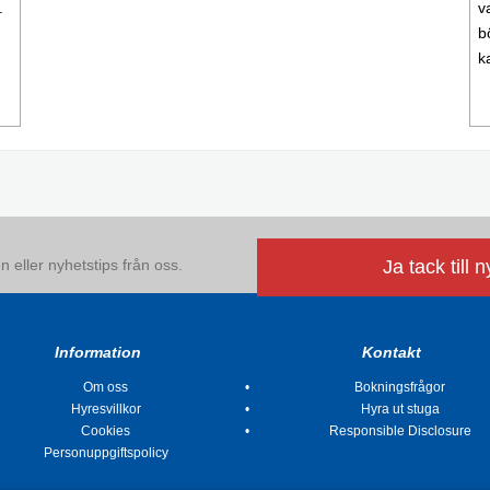
.
v
b
k
 eller nyhetstips från oss.
Ja tack till 
Information
Kontakt
Om oss
Bokningsfrågor
Hyresvillkor
Hyra ut stuga
Cookies
Responsible Disclosure
Personuppgiftspolicy