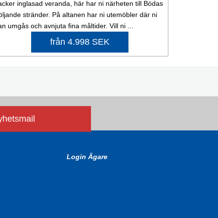
acker inglasad veranda, här har ni närheten till Bödas
öljande stränder. På altanen har ni utemöbler där ni
an umgås och avnjuta fina måltider. Vill ni ...
från 4.998 SEK
nyhetsmail
Login Ägare