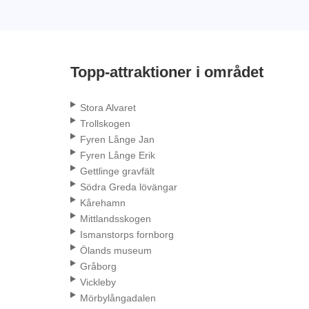
Topp-attraktioner i området
Stora Alvaret
Trollskogen
Fyren Långe Jan
Fyren Långe Erik
Gettlinge gravfält
Södra Greda lövängar
Kårehamn
Mittlandsskogen
Ismanstorps fornborg
Ölands museum
Gråborg
Vickleby
Mörbylångadalen