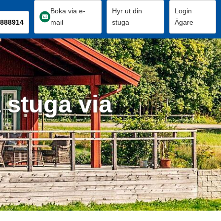
Boka via e-
Hyr ut din
Login
888914
mail
stuga
Ägare
 stuga via