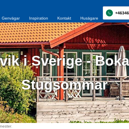
+46346
Genvägar
Inspiration
Kontakt
Husägare
vik i Sverige - Boka
Stugsommar
mester.