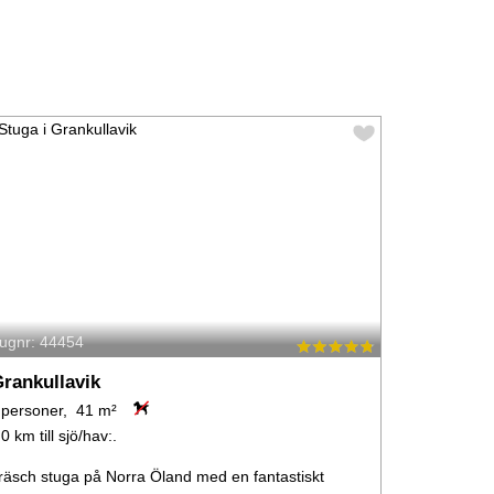
tugnr: 44454
rankullavik
 personer, 41 m²
,0 km till sjö/hav:.
räsch stuga på Norra Öland med en fantastiskt