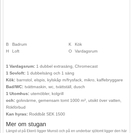
B
Badrum
K
Kök
H
Loft
O
Vardagsrum
1 Vardagsrum:
1 dubbel extrasäng, Chromecast
1 Sovloft:
1 dubbelsäng och 1 säng
Kök:
barnstol, elspis, kylskåp m/frysfack, mikro, kaffebryggare
Bad/WC:
tvättmaskin, wc, tvättställ, dusch
1 Utomhus:
utemöbler, kolgrill
och:
golvvärme, gemensam tomt 1000 m², utsikt över vatten,
Rökförbud
Kan hyras:
Roddbåt SEK 1500
Mer om stugan
Längst ut på Ekerö ligger Munsö och på en underbar sjötomt ligger den här