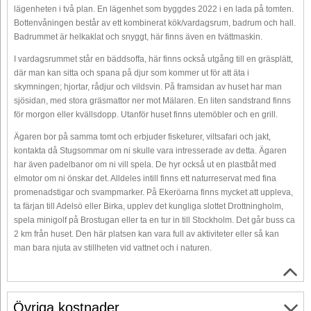
lägenheten i två plan. En lägenhet som byggdes 2022 i en lada på tomten.
Bottenvåningen består av ett kombinerat kök/vardagsrum, badrum och hall.
Badrummet är helkaklat och snyggt, här finns även en tvättmaskin.
I vardagsrummet står en bäddsoffa, här finns också utgång till en gräsplätt,
där man kan sitta och spana på djur som kommer ut för att äta i
skymningen; hjortar, rådjur och vildsvin. På framsidan av huset har man
sjösidan, med stora gräsmattor ner mot Mälaren. En liten sandstrand finns
för morgon eller kvällsdopp. Utanför huset finns utemöbler och en grill.
Ägaren bor på samma tomt och erbjuder fisketurer, viltsafari och jakt,
kontakta då Stugsommar om ni skulle vara intresserade av detta. Ägaren
har även padelbanor om ni vill spela. De hyr också ut en plastbåt med
elmotor om ni önskar det. Alldeles intill finns ett naturreservat med fina
promenadstigar och svampmarker. På Ekeröarna finns mycket att uppleva,
ta färjan till Adelsö eller Birka, upplev det kungliga slottet Drottningholm,
spela minigolf på Brostugan eller ta en tur in till Stockholm. Det går buss ca
2 km från huset. Den här platsen kan vara full av aktiviteter eller så kan
man bara njuta av stillheten vid vattnet och i naturen.
Övriga kostnader