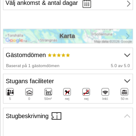
Välj ankomst & antal dagar
Karta
Gästomdömen
Baserat på 1 gästomdömen
5.0 av 5.0
Stugans faciliteter
5
0
50m²
nej
nej
Inkl.
50 m
Stugbeskrivning