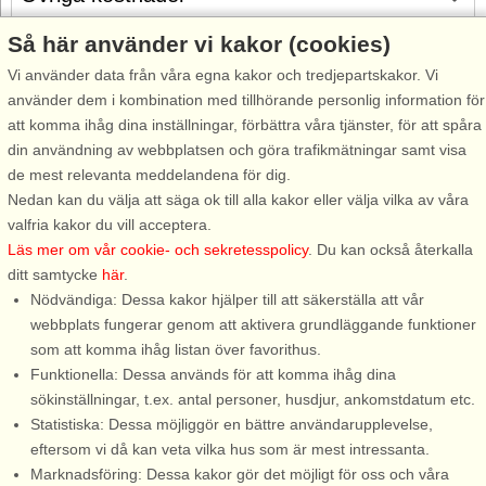
Så här använder vi kakor (cookies)
Gratis avbokning
Vi använder data från våra egna kakor och tredjepartskakor. Vi
Gratis avbokning fram till 35 dagar före ankomst. Gäller för
använder dem i kombination med tillhörande personlig information för
ankomster under perioden 18/7-2026 till 31/12-2027
att komma ihåg dina inställningar, förbättra våra tjänster, för att spåra
Se villkor här
din användning av webbplatsen och göra trafikmätningar samt visa
de mest relevanta meddelandena för dig.
Om området
Nedan kan du välja att säga ok till alla kakor eller välja vilka av våra
valfria kakor du vill acceptera.
Topp-attraktioner i området
Läs mer om vår cookie- och sekretesspolicy
. Du kan också återkalla
ditt samtycke
här
.
Nödvändiga: Dessa kakor hjälper till att säkerställa att vår
Info och öppettider
webbplats fungerar genom att aktivera grundläggande funktioner
som att komma ihåg listan över favorithus.
Funktionella: Dessa används för att komma ihåg dina
Innan semestern
sökinställningar, t.ex. antal personer, husdjur, ankomstdatum etc.
Statistiska: Dessa möjliggör en bättre användarupplevelse,
eftersom vi då kan veta vilka hus som är mest intressanta.
Marknadsföring: Dessa kakor gör det möjligt för oss och våra