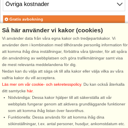
Övriga kostnader
Gratis avbokning
Gratis avbokning fram till 15 dagar före ankomst. Gäller för
Så här använder vi kakor (cookies)
ankomster under perioden 25/7-2026 till 1/1-2027
Vi använder data från våra egna kakor och tredjepartskakor. Vi
Gratis avbokning fram till 35 dagar före ankomst. Gäller för
använder dem i kombination med tillhörande personlig information för
ankomster under perioden 2/1 till 31/12-2027
att komma ihåg dina inställningar, förbättra våra tjänster, för att spåra
Se villkor här
din användning av webbplatsen och göra trafikmätningar samt visa
de mest relevanta meddelandena för dig.
Om området
Nedan kan du välja att säga ok till alla kakor eller välja vilka av våra
valfria kakor du vill acceptera.
Topp-attraktioner i området
Läs mer om vår cookie- och sekretesspolicy
. Du kan också återkalla
ditt samtycke
här
.
Nödvändiga: Dessa kakor hjälper till att säkerställa att vår
Info och öppettider
webbplats fungerar genom att aktivera grundläggande funktioner
som att komma ihåg listan över favorithus.
Funktionella: Dessa används för att komma ihåg dina
Innan semestern
sökinställningar, t.ex. antal personer, husdjur, ankomstdatum etc.