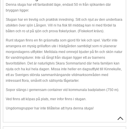
Denna stuga har ett fantastiskt läge, endast 50 m från sjökanten där
bryggan ligger.
Stugan har en trevlig och praktisk inredning. Sitt och njut av den underbara
utsikten över sjön Lången. Vill ni ha fisk till middag kan ni med fördel ta
båten och ro ut på sjön och prova fiskelyckan. (Fiskekort krävs).
Runt stugan finns en fin gräsmatta som gjord för lek och spel. Varför inte
arrangera en mysig grillafton ute i trädgården samtidigt som ni planerar
morgondagens utflykter. Melldala med omnejd bjuder på fin och skön natur
för vandringsturer. Inte så långt från stugan ligger ett av barnens
favoritställen. Det är naturligtvis Skara Sommarland där hela familjen kan
njuta och ha kul hela dagen. Missa inte heller en dagsutflykt till Kinnekulle,
ett av Sveriges största sammanhängande vildmarksområden med
intressant flora, småvilt och sällsynta fågelarter.
Sopor slängs i gemensam container vid kommunala badplatsen (750 m).
Ved finns att köpas på plats, mer infor finns i stugan.
Ungdomsgrupper har inte tillåtelse att hyra denna stuga!