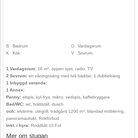
B
Badrum
O
Vardagsrum
K
Kök
V
Sovrum
1 Vardagsrum:
16 m², öppen spis, radio, TV
2 Sovrum:
en våningssäng med två bäddar, 1 dubbelsäng
1 Inbyggd veranda:
1 Annex:
Pentry:
elspis, kyl-frys, mikro, vedspis, kaffebryggare
Bad/WC:
wc, tvättställ, dusch
och:
elvärme, utegrill, trädgård 1200 m², blandad möblering,
panoramautsikt, Rökförbud
Inkl. i hyra:
Roddbåt 13 Fot
Mer om stugan