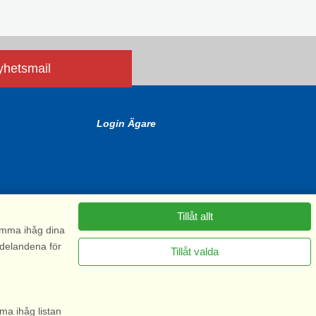
nyhetsmail
Login Ägare
Tillåt allt
komma ihåg dina
ddelandena för
Tillåt valda
6575
ma ihåg listan