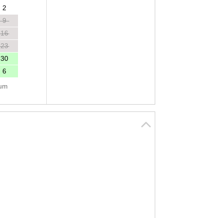
2
9
16
23
30
6
tum