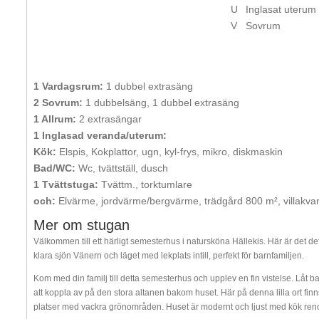
U
Inglasat uterum
V
Sovrum
1 Vardagsrum:
1 dubbel extrasäng
2 Sovrum:
1 dubbelsäng, 1 dubbel extrasäng
1 Allrum:
2 extrasängar
1 Inglasad veranda/uterum:
Kök:
Elspis, Kokplattor, ugn, kyl-frys, mikro, diskmaskin
Bad/WC:
Wc, tvättställ, dusch
1 Tvättstuga:
Tvättm., torktumlare
och:
Elvärme, jordvärme/bergvärme, trädgård 800 m², villakvar
Mer om stugan
Välkommen till ett härligt semesterhus i natursköna Hällekis. Här är det defin
klara sjön Vänern och läget med lekplats intill, perfekt för barnfamiljen.
Kom med din familj till detta semesterhus och upplev en fin vistelse. Låt ba
att koppla av på den stora altanen bakom huset. Här på denna lilla ort finns 
platser med vackra grönområden. Huset är modernt och ljust med kök reno