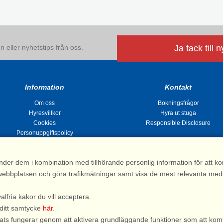
 eller nyhetstips från oss.
Ja tack till 
Information
Kontakt
Om oss
Bokningsfrågor
Hyresvillkor
Hyra ut stuga
Cookies
Responsible Disclosure
Personuppgiftspolicy
nder dem i kombination med tillhörande personlig information för att 
 av webbplatsen och göra trafikmätningar samt visa de mest relevanta me
Stugsommar |
Kvarngatan 2, 311 32 Falkenberg | Sverige
: 031 155 200| e-post:
info@stugsommar.se
| Org.nr. 516403-1691| Bankgiro 5209-
valfria kakor du vill acceptera.
*) Fullständigt firmanamn, se hyresvillkor
 ditt samtycke
här
.
bplats fungerar genom att aktivera grundläggande funktioner som att kom