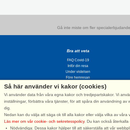
Gå inte miste om fler specialerbjudanden
Bra att veta
FAQ Covid-19
Inför din resa
Under vistelsen
Före hemresan
Så här använder vi kakor (cookies)
Vi använder data från våra egna kakor och tredjepartskakor. Vi anvä
inställningar, förbättra våra tjänster, för att spåra din användning
dig.
Tel.
Nedan kan du välja att säga ok till alla kakor eller välja vilka av våra 
Läs mer om vår cookie- och sekretesspolicy
. Du kan också återkalla
Nödvändiga: Dessa kakor hjälper till att säkerställa att vår web