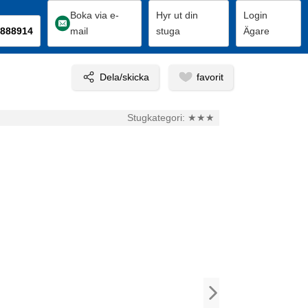
Boka via e-
Hyr ut din
Login
888914
mail
stuga
Ägare
Stugkategori:
★★★