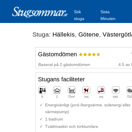
Sök
Sista
stuga
Minuten
Stuga:
Hällekis
,
Götene
,
Västergöt
Gästomdömen
Baserat på 2 gästomdömen
4.5 av 
Stugans faciliteter
8
2
75m²
nej
nej
Inkl.
750
Energivänligt (jord-/bergvärme, solenergi eller
värmepump)
1 badrum
Tvättmaskin och torktumlare