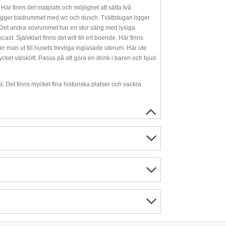
r finns det matplats och möjlighet att sätta två
l ligger badrummet med wc och dusch. Tvättstugan ligger
Det andra sovrummet har en stor säng med lyxiga
 Självklart finns det wifi till ert boende. Här finns
man ut till husets trevliga inglasade uterum. Här ute
ket välskött. Passa på att göra en drink i baren och bjud
 Det finns mycket fina historiska platser och vackra