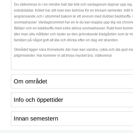
Du välkomnas in i en mindre hall där kök och vardagsrum öppnar upp sig. Hä
extrabäddar. Köket har allt man kan behöva för en trivsam semester. Intil
angränsande och i utrymmet bakom är ett sovrum med dubbel bäddsoffa. 
sovmadrasser. Vardagsrummet har en tv du kan koppla upp dig via chromecast.
fåtöljer och en bäddsoffa med extra sköna sovmadrasser. Rakt fram kommer 
äter man alla måltider och njuter av den grönskande trädgården som är myc
familjen på något gott att äta och dricka efter en dag vid stranden.
Området ligger nära Kinnekulle där man kan vandra, cykla och äta god mat.
pilgrimsleder. Här kommer ni att trivas mycket bra. Välkomna!
Om området
Info och öppettider
Innan semestern