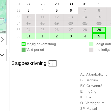
31
27
28
29
30
31
1
32
3
4
5
6
7
8
33
10
11
12
13
14
15
34
17
18
19
20
21
22
35
24
25
26
27
28
29
36
31
1
2
3
4
5
Möjlig ankomstdag
Ledigt da
Vald period
Inte ledigt
Stugbeskrivning
AL
Altan/balkong
B
Badrum
BY
Groventré
E
Ingång
K
Kök
O
Vardagsrum
SP
Matsal