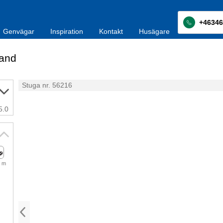
+46346
Genvägar
Inspiration
Kontakt
Husägare
land
Stuga nr. 56216
5.0
 m