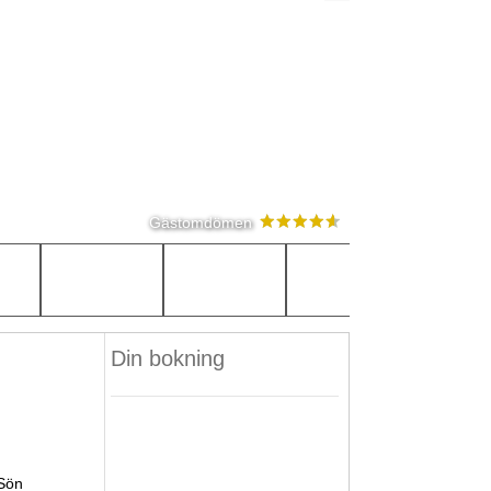
Gästomdömen
Din bokning
Sön