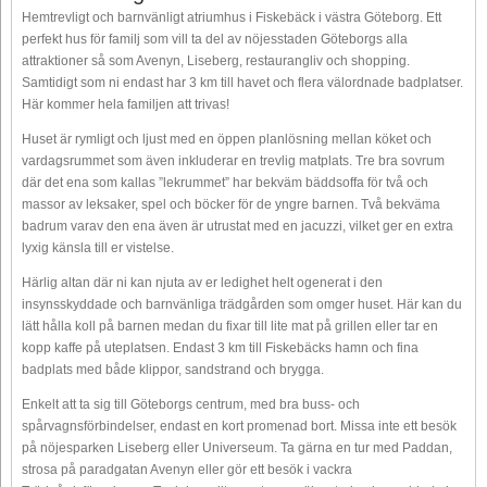
Hemtrevligt och barnvänligt atriumhus i Fiskebäck i västra Göteborg. Ett
perfekt hus för familj som vill ta del av nöjesstaden Göteborgs alla
attraktioner så som Avenyn, Liseberg, restaurangliv och shopping.
Samtidigt som ni endast har 3 km till havet och flera välordnade badplatser.
Här kommer hela familjen att trivas!
Huset är rymligt och ljust med en öppen planlösning mellan köket och
vardagsrummet som även inkluderar en trevlig matplats. Tre bra sovrum
där det ena som kallas ”lekrummet” har bekväm bäddsoffa för två och
massor av leksaker, spel och böcker för de yngre barnen. Två bekväma
badrum varav den ena även är utrustat med en jacuzzi, vilket ger en extra
lyxig känsla till er vistelse.
Härlig altan där ni kan njuta av er ledighet helt ogenerat i den
insynsskyddade och barnvänliga trädgården som omger huset. Här kan du
lätt hålla koll på barnen medan du fixar till lite mat på grillen eller tar en
kopp kaffe på uteplatsen. Endast 3 km till Fiskebäcks hamn och fina
badplats med både klippor, sandstrand och brygga.
Enkelt att ta sig till Göteborgs centrum, med bra buss- och
spårvagnsförbindelser, endast en kort promenad bort. Missa inte ett besök
på nöjesparken Liseberg eller Universeum. Ta gärna en tur med Paddan,
strosa på paradgatan Avenyn eller gör ett besök i vackra