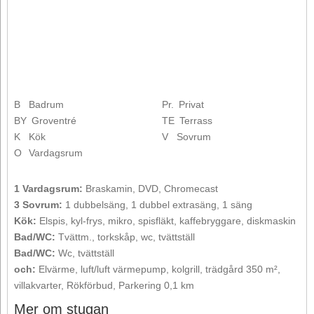
B
Badrum
Pr.
Privat
BY
Groventré
TE
Terrass
K
Kök
V
Sovrum
O
Vardagsrum
1 Vardagsrum:
Braskamin, DVD, Chromecast
3 Sovrum:
1 dubbelsäng, 1 dubbel extrasäng, 1 säng
Kök:
Elspis, kyl-frys, mikro, spisfläkt, kaffebryggare, diskmaskin
Bad/WC:
Tvättm., torkskåp, wc, tvättställ
Bad/WC:
Wc, tvättställ
och:
Elvärme, luft/luft värmepump, kolgrill, trädgård 350 m²,
villakvarter, Rökförbud, Parkering 0,1 km
Mer om stugan