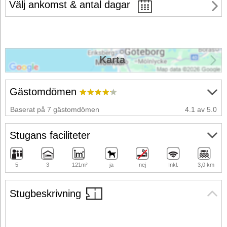
Välj ankomst & antal dagar
Karta
Gästomdömen
Baserat på 7 gästomdömen
4.1 av 5.0
Stugans faciliteter
5
3
121m²
ja
nej
Inkl.
3,0 km
Stugbeskrivning