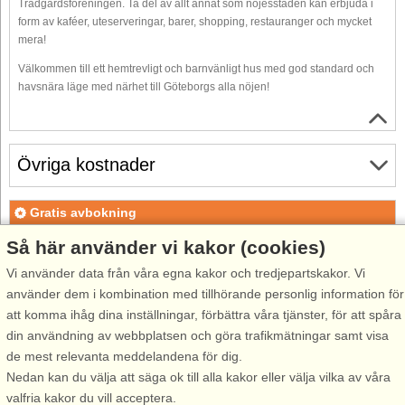
Trädgårdsföreningen. Ta del av allt annat som nöjesstaden kan erbjuda i
form av kaféer, uteserveringar, barer, shopping, restauranger och mycket
mera!
Välkommen till ett hemtrevligt och barnvänligt hus med god standard och
havsnära läge med närhet till Göteborgs alla nöjen!
Övriga kostnader
Gratis avbokning
Gratis avbokning fram till 15 dagar före ankomst. Gäller för
Så här använder vi kakor (cookies)
ankomster under perioden 25/7-2026 till 1/1-2027
Vi använder data från våra egna kakor och tredjepartskakor. Vi
Gratis avbokning fram till 35 dagar före ankomst. Gäller för
använder dem i kombination med tillhörande personlig information för
ankomster under perioden 2/1-2027 till 7/1-2028
att komma ihåg dina inställningar, förbättra våra tjänster, för att spåra
Se villkor här
din användning av webbplatsen och göra trafikmätningar samt visa
de mest relevanta meddelandena för dig.
Om området
Nedan kan du välja att säga ok till alla kakor eller välja vilka av våra
valfria kakor du vill acceptera.