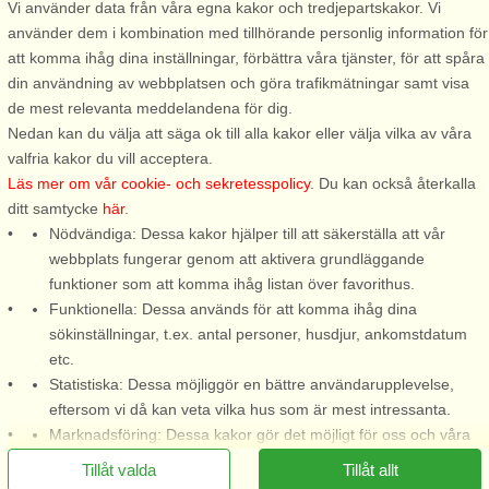
Vi använder data från våra egna kakor och tredjepartskakor. Vi
använder dem i kombination med tillhörande personlig information för
Stugnr: 53921
att komma ihåg dina inställningar, förbättra våra tjänster, för att spåra
Västra Frölunda
din användning av webbplatsen och göra trafikmätningar samt visa
5 personer, 121 m²
de mest relevanta meddelandena för dig.
3,0 km till sjö/hav:.
Nedan kan du välja att säga ok till alla kakor eller välja vilka av våra
valfria kakor du vill acceptera.
Hemtrevligt och barnvänligt
Läs mer om vår cookie- och sekretesspolicy
. Du kan också återkalla
atriumhus i Fiskebäck i västra
ditt samtycke
här
.
Göteborg. Ett perfekt hus för
Nödvändiga: Dessa kakor hjälper till att säkerställa att vår
familj som vill ta del av
webbplats fungerar genom att aktivera grundläggande
nöjesstaden Göteborgs alla
funktioner som att komma ihåg listan över favorithus.
attraktioner så som Avenyn,
Funktionella: Dessa används för att komma ihåg dina
Liseberg, restaurangliv och
sökinställningar, t.ex. antal personer, husdjur, ankomstdatum
shopping. ...
etc.
från 11.088 SEK
Statistiska: Dessa möjliggör en bättre användarupplevelse,
eftersom vi då kan veta vilka hus som är mest intressanta.
Marknadsföring: Dessa kakor gör det möjligt för oss och våra
partners att leverera det mest relevanta innehållet till dig.
Tillåt valda
Tillåt allt