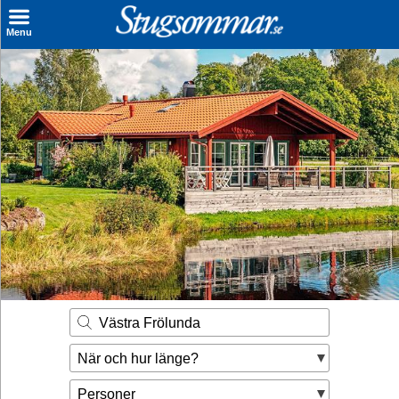
×
Menu
Sök stuga
Sista Minuten
Genvägar
Inspiration
Kontakt
Husägare
Se hur mycket du kan tjäna
Västra Frölunda
Räkna ut din
När och hur länge?
hyresintäkt
Personer