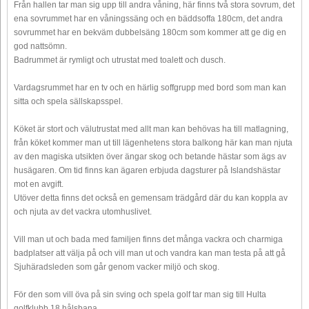
Från hallen tar man sig upp till andra våning, här finns två stora sovrum, det
ena sovrummet har en våningssäng och en bäddsoffa 180cm, det andra
sovrummet har en bekväm dubbelsäng 180cm som kommer att ge dig en
god nattsömn.
Badrummet är rymligt och utrustat med toalett och dusch.
Vardagsrummet har en tv och en härlig soffgrupp med bord som man kan
sitta och spela sällskapsspel.
Köket är stort och välutrustat med allt man kan behövas ha till matlagning,
från köket kommer man ut till lägenhetens stora balkong här kan man njuta
av den magiska utsikten över ängar skog och betande hästar som ägs av
husägaren. Om tid finns kan ägaren erbjuda dagsturer på Islandshästar
mot en avgift.
Utöver detta finns det också en gemensam trädgård där du kan koppla av
och njuta av det vackra utomhuslivet.
Vill man ut och bada med familjen finns det många vackra och charmiga
badplatser att välja på och vill man ut och vandra kan man testa på att gå
Sjuhäradsleden som går genom vacker miljö och skog.
För den som vill öva på sin sving och spela golf tar man sig till Hulta
golfklubb 18 hålsbana.