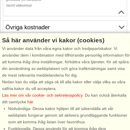
Varmt välkomna!
Övriga kostnader
Så här använder vi kakor (cookies)
Gratis avbokning
Vi använder data från våra egna kakor och tredjepartskakor. Vi
Gratis avbokning fram till 35 dagar före ankomst. Gäller för
använder dem i kombination med tillhörande personlig information för
ankomster under perioden 25/7-2026 till 31/12-2027
att komma ihåg dina inställningar, förbättra våra tjänster, för att spåra
Se villkor här
din användning av webbplatsen och göra trafikmätningar samt visa
de mest relevanta meddelandena för dig.
Om området
Nedan kan du välja att säga ok till alla kakor eller välja vilka av våra
valfria kakor du vill acceptera.
Topp-attraktioner i området
Läs mer om vår cookie- och sekretesspolicy
. Du kan också återkalla
ditt samtycke
här
.
Nödvändiga: Dessa kakor hjälper till att säkerställa att vår
Info och öppettider
webbplats fungerar genom att aktivera grundläggande funktioner
som att komma ihåg listan över favorithus.
Funktionella: Dessa används för att komma ihåg dina