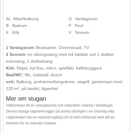
AL
Altan/balkong
O
Vardagsrum
B
Badrum
P
Pool
K
Kök
V
Sovrum
1 Vardagsrum:
Braskamin, Chromecast, TV
2 Sovrum:
en våningssäng med två bäddar och 1 dubbel
extrasäng, 1 dubbelsäng
Kök:
Elspis, kyl-frys, mikro, spisfläkt, kaffebryggare
Bad/WC:
Wc, tvättställ, dusch
och:
Balkong, jordvärme/bergvärme, utegrill, gemensam tomt
120 m², på landet, lägenhet
Mer om stugan
Välkommen till en avkopplande och naturskön vistelse i Bollebygd.
Denna mysiga lägenhet ligger på andra våningen i en charmig villa.
Lägenheten har en separat ingång och är fullt möblerad med allt du
behöver för en bekväm vistelse.