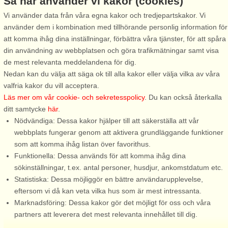
Så här använder vi kakor (cookies)
Vi använder data från våra egna kakor och tredjepartskakor. Vi
använder dem i kombination med tillhörande personlig information för
att komma ihåg dina inställningar, förbättra våra tjänster, för att spåra
Stugnr: 64531
din användning av webbplatsen och göra trafikmätningar samt visa
Alingsås
de mest relevanta meddelandena för dig.
5 personer, 70 m²
Nedan kan du välja att säga ok till alla kakor eller välja vilka av våra
1,4 km till sjö/hav:.
valfria kakor du vill acceptera.
Läs mer om vår cookie- och sekretesspolicy
. Du kan också återkalla
Charmigt och centralt boende i hjärtat av Alingsås – perfekt för
ditt samtycke
här
.
sommarens äventyr Välkommen till denna nyrenoverade och
Nödvändiga: Dessa kakor hjälper till att säkerställa att vår
trivsamma lägenhet på bottenplan i husägarens boningshus –
webbplats fungerar genom att aktivera grundläggande funktioner
ett perfekt semesterboende ...
som att komma ihåg listan över favorithus.
från 6.340 SEK
Funktionella: Dessa används för att komma ihåg dina
sökinställningar, t.ex. antal personer, husdjur, ankomstdatum etc.
Statistiska: Dessa möjliggör en bättre användarupplevelse,
eftersom vi då kan veta vilka hus som är mest intressanta.
Marknadsföring: Dessa kakor gör det möjligt för oss och våra
partners att leverera det mest relevanta innehållet till dig.