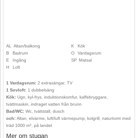
AL
Altan/balkong
K
Kök
B
Badrum
O
Vardagsrum
E
Ingång
SP
Matsal
H
Loft
1 Vardagsrum:
2 extrasängar, TV
1 Sovloft:
1 dubbelsäng
Kök:
Ugn, kyl-frys, induktionskomfur, kaffebryggare,
tvättmaskin, indraget vatten från brunn
Bad/WC:
Wc, tvättställ, dusch
och:
Altan, elvärme, luft/luft värmepump, kolgrill, naturtomt med
träd 1000 m², på landet
Mer om stugan