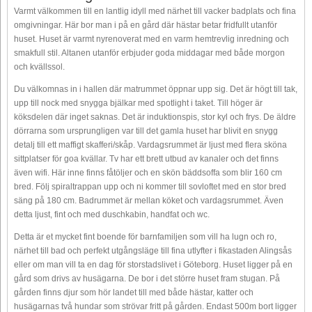
Varmt välkommen till en lantlig idyll med närhet till vacker badplats och fina
omgivningar. Här bor man i på en gård där hästar betar fridfullt utanför
huset. Huset är varmt nyrenoverat med en varm hemtrevlig inredning och
smakfull stil. Altanen utanför erbjuder goda middagar med både morgon
och kvällssol.
Du välkomnas in i hallen där matrummet öppnar upp sig. Det är högt till tak,
upp till nock med snygga bjälkar med spotlight i taket. Till höger är
köksdelen där inget saknas. Det är induktionspis, stor kyl och frys. De äldre
dörrarna som ursprungligen var till det gamla huset har blivit en snygg
detalj till ett maffigt skafferi/skåp. Vardagsrummet är ljust med flera sköna
sittplatser för goa kvällar. Tv har ett brett utbud av kanaler och det finns
även wifi. Här inne finns fåtöljer och en skön bäddsoffa som blir 160 cm
bred. Följ spiraltrappan upp och ni kommer till sovloftet med en stor bred
säng på 180 cm. Badrummet är mellan köket och vardagsrummet. Även
detta ljust, fint och med duschkabin, handfat och wc.
Detta är et mycket fint boende för barnfamiljen som vill ha lugn och ro,
närhet till bad och perfekt utgångsläge till fina utlyfter i fikastaden Alingsås
eller om man vill ta en dag för storstadslivet i Göteborg. Huset ligger på en
gård som drivs av husägarna. De bor i det större huset fram stugan. På
gården finns djur som hör landet till med både hästar, katter och
husägarnas två hundar som strövar fritt på gården. Endast 500m bort ligger