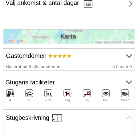
Välj ankomst & antal dagar
Karta
Gästomdömen
Baserat på 9 gästomdömen
5.0 av 5.0
Stugans faciliteter
4
0
70m²
nej
nej
Inkl.
500 m
Stugbeskrivning