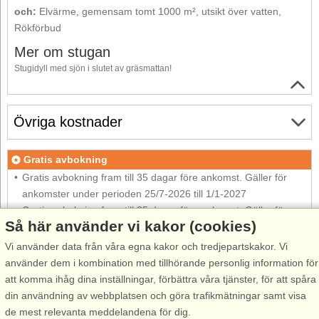
och:
Elvärme, gemensam tomt 1000 m², utsikt över vatten,
Rökförbud
Mer om stugan
Stugidyll med sjön i slutet av gräsmattan!
Övriga kostnader
Gratis avbokning
Gratis avbokning fram till 35 dagar före ankomst. Gäller för
ankomster under perioden 25/7-2026 till 1/1-2027
Gratis avbokning fram till 35 dagar före ankomst. Gäller för
Så här använder vi kakor (cookies)
ankomster under perioden 2/1 till 31/12-2027
Se villkor här
Vi använder data från våra egna kakor och tredjepartskakor. Vi
använder dem i kombination med tillhörande personlig information för
Om området
att komma ihåg dina inställningar, förbättra våra tjänster, för att spåra
din användning av webbplatsen och göra trafikmätningar samt visa
de mest relevanta meddelandena för dig.