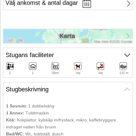
Välj ankomst & antal dagar
Karta
Stugans faciliteter
2
1
28m²
nej
nej
131 m
Stugbeskrivning
1 Sovrum:
1 dubbelsäng
1 Annex:
Tvättmaskin
Kök:
Kokplattor, kylskåp m/frysfack, mikro, kaffebryggare,
indraget vatten från brunn
Bad/WC:
Wc, tvättställ, dusch