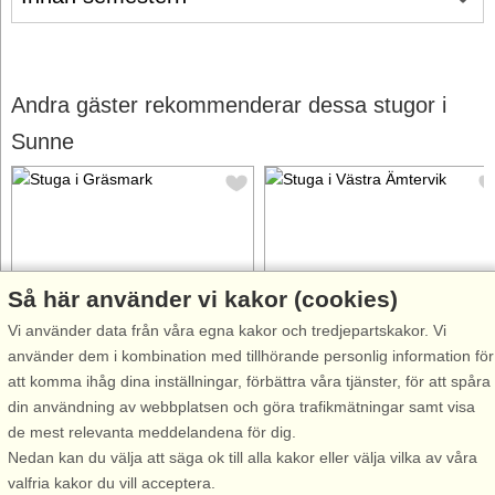
Andra gäster rekommenderar dessa stugor i
Sunne
Så här använder vi kakor (cookies)
Stugnr: 39590
Stugnr: 53664
Vi använder data från våra egna kakor och tredjepartskakor. Vi
Gräsmark
Västra Ämtervik
använder dem i kombination med tillhörande personlig information för
6 personer, 120 m²
8 personer, 110 m²
att komma ihåg dina inställningar, förbättra våra tjänster, för att spåra
50 m till sjö/hav:.
6 km till sjö/hav:.
din användning av webbplatsen och göra trafikmätningar samt visa
Charmig röd stuga med vita
Välkomna till detta helt
de mest relevanta meddelandena för dig.
knutar, mycket vackert belägen
nyrenoverade hus med naturen
Nedan kan du välja att säga ok till alla kakor eller välja vilka av våra
endast 50 meter från sjön
som närmsta granne. Här
valfria kakor du vill acceptera.