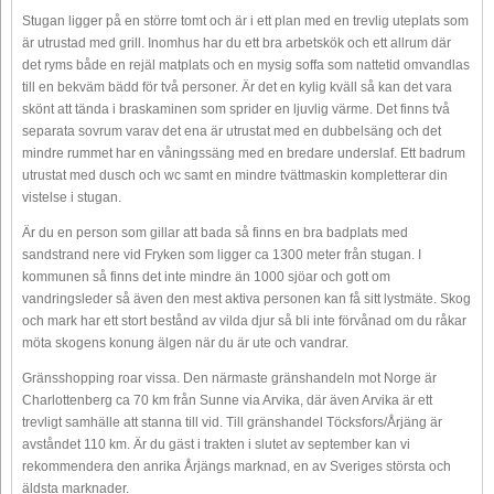
Stugan ligger på en större tomt och är i ett plan med en trevlig uteplats som
är utrustad med grill. Inomhus har du ett bra arbetskök och ett allrum där
det ryms både en rejäl matplats och en mysig soffa som nattetid omvandlas
till en bekväm bädd för två personer. Är det en kylig kväll så kan det vara
skönt att tända i braskaminen som sprider en ljuvlig värme. Det finns två
separata sovrum varav det ena är utrustat med en dubbelsäng och det
mindre rummet har en våningssäng med en bredare underslaf. Ett badrum
utrustat med dusch och wc samt en mindre tvättmaskin kompletterar din
vistelse i stugan.
Är du en person som gillar att bada så finns en bra badplats med
sandstrand nere vid Fryken som ligger ca 1300 meter från stugan. I
kommunen så finns det inte mindre än 1000 sjöar och gott om
vandringsleder så även den mest aktiva personen kan få sitt lystmäte. Skog
och mark har ett stort bestånd av vilda djur så bli inte förvånad om du råkar
möta skogens konung älgen när du är ute och vandrar.
Gränsshopping roar vissa. Den närmaste gränshandeln mot Norge är
Charlottenberg ca 70 km från Sunne via Arvika, där även Arvika är ett
trevligt samhälle att stanna till vid. Till gränshandel Töcksfors/Årjäng är
avståndet 110 km. Är du gäst i trakten i slutet av september kan vi
rekommendera den anrika Årjängs marknad, en av Sveriges största och
äldsta marknader.