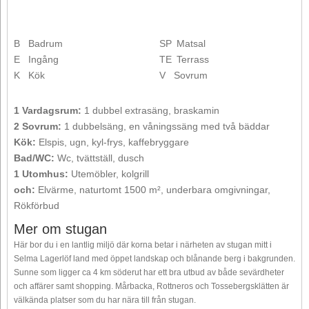
B
Badrum
SP
Matsal
E
Ingång
TE
Terrass
K
Kök
V
Sovrum
1 Vardagsrum:
1 dubbel extrasäng, braskamin
2 Sovrum:
1 dubbelsäng, en våningssäng med två bäddar
Kök:
Elspis, ugn, kyl-frys, kaffebryggare
Bad/WC:
Wc, tvättställ, dusch
1 Utomhus:
Utemöbler, kolgrill
och:
Elvärme, naturtomt 1500 m², underbara omgivningar,
Rökförbud
Mer om stugan
Här bor du i en lantlig miljö där korna betar i närheten av stugan mitt i
Selma Lagerlöf land med öppet landskap och blånande berg i bakgrunden.
Sunne som ligger ca 4 km söderut har ett bra utbud av både sevärdheter
och affärer samt shopping. Mårbacka, Rottneros och Tossebergsklätten är
välkända platser som du har nära till från stugan.