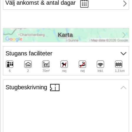
Välj ankomst & antal dagar
Karta
Stugans faciliteter
6
2
70m²
nej
nej
Inkl.
1,3 km
Stugbeskrivning