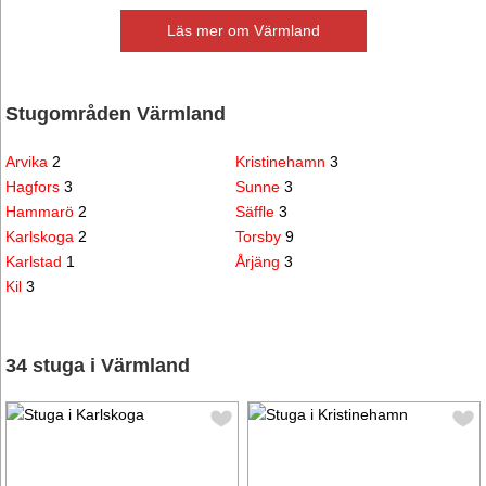
Läs mer om Värmland
Stugområden Värmland
Arvika
2
Kristinehamn
3
Hagfors
3
Sunne
3
Hammarö
2
Säffle
3
Karlskoga
2
Torsby
9
Karlstad
1
Årjäng
3
Kil
3
34 stuga i Värmland