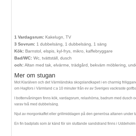
1 Vardagsrum:
Kakelugn, TV
3 Sovrum:
1 dubbelsäng, 1 dubbelsäng, 1 säng
Kök:
Barnstol, elspis, kyl-frys, mikro, kaffebryggare
Bad/WC:
Wc, tvättställ, dusch
och:
Altan med tak, elvärme, trädgård, bekväm möblering, und
Mer om stugan
Mot Klarälven och det Värmländska skogslandkapet i en charmig friliggan
om Hagfors i Värmland c:a 10 minuter från ev av Sveriges vackraste golf
I bottenvåningen finns kök, vardagsrum, relaxhörna, badrum med dusch oc
varav två med dubbelsäng.
Njut av morgonkaffet eller grillmiddagen på den generösa altanen under tak
En fin badplats som är känd för sin sluttande sandstrand finns i Uddeholm 