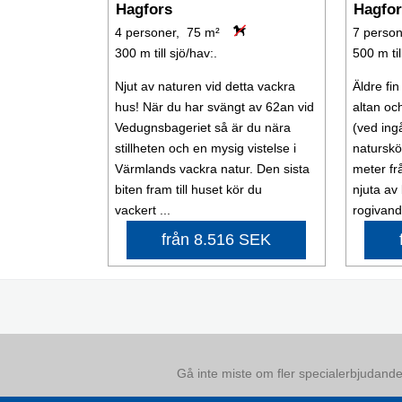
Hagfors
Hagfo
4 personer, 75 m²
7 person
300 m till sjö/hav:.
500 m til
Njut av naturen vid detta vackra
Äldre fi
hus! När du har svängt av 62an vid
altan och
Vedugnsbageriet så är du nära
(ved ing
stillheten och en mysig vistelse i
naturskö
Värmlands vackra natur. Den sista
meter fr
biten fram till huset kör du
njuta av
vackert ...
rogivande
från 8.516 SEK
Gå inte miste om fler specialerbjudanden