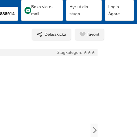
Boka via e-
Hyr ut din
Login
888914
mail
stuga
Ägare
Stugkategori:
★★★