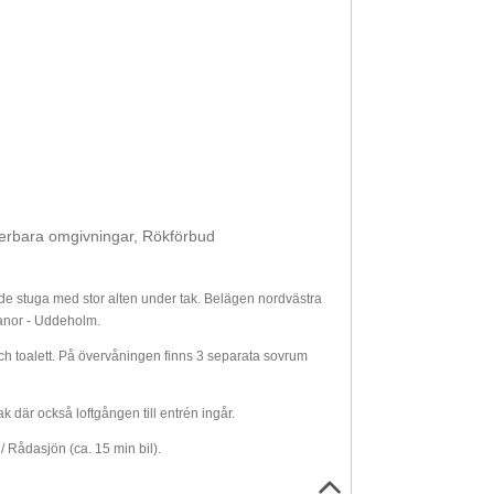
erbara omgivningar, Rökförbud
de stuga med stor alten under tak. Belägen nordvästra
banor - Uddeholm.
h toalett. På övervåningen finns 3 separata sovrum
 där också loftgången till entrén ingår.
/ Rådasjön (ca. 15 min bil).