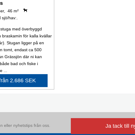
rs
er, 46 m²
l sjö/hav:.
n stuga med överbyggd
 braskamin för kalla kvällar
år). Stugan ligger på en
n tomt, endast ca 500
ån Grässjön där ni kan
 både bad och fiske i
 ...
från 2.686 SEK
 eller nyhetstips från oss.
Ja tack till 