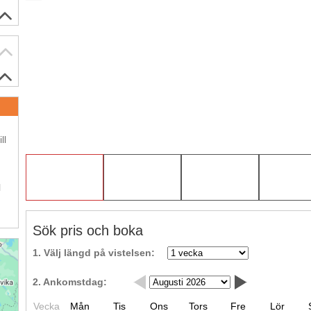
.
ll
.
l
Sök pris och boka
1. Välj längd på vistelsen:
2. Ankomstdag:
Vecka
Mån
Tis
Ons
Tors
Fre
Lör