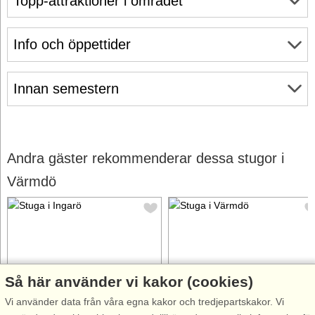
Topp-attraktioner i området
Info och öppettider
Innan semestern
Andra gäster rekommenderar dessa stugor i
Värmdö
Så här använder vi kakor (cookies)
Stugnr: 48869
Stugnr: 64140
Vi använder data från våra egna kakor och tredjepartskakor. Vi
Ingarö
Värmdö