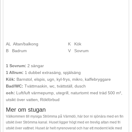
AL
Altan/balkong
K
Kök
B
Badrum
V
Sovrum
1 Sovrum:
2 sängar
1 Allrum:
1 dubbel extrasäng, spjälsäng
Kök:
Barnstol, elspis, ugn, kyl-frys, mikro, kaffebryggare
Bad/WC:
Tvättmaskin, wc, tvättställ, dusch
och:
Luft/luft värmepump, utegrill, naturtomt med träd 500 m²,
utsikt över vatten, Rökförbud
Mer om stugan
Välkommen till mysiga Strömma på Värmdö, här bor ni sjönära med en fin
utsikt över Strömma kanal. Huset ligger högt med en trevlig altan med fri
utsikt över vattnet. Huset är helt nyrenoverat och har ett modernt kök med