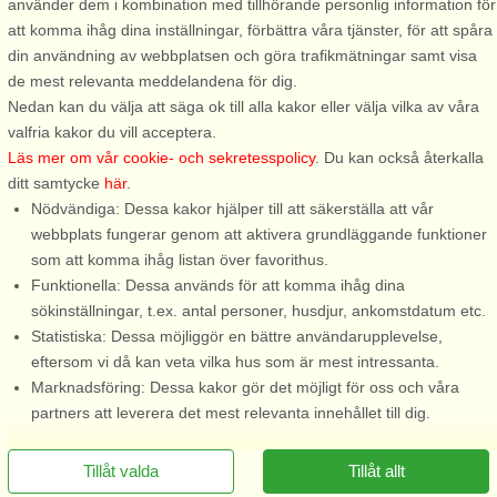
använder dem i kombination med tillhörande personlig information för
4 personer, 35 m²
4 personer, 75 m²
att komma ihåg dina inställningar, förbättra våra tjänster, för att spåra
20 m till sjö/hav:.
20 m till sjö/hav:.
din användning av webbplatsen och göra trafikmätningar samt visa
Välkommen till ett underbart
Ett modernt hus med en härlig
de mest relevanta meddelandena för dig.
sjönära ställe på Ingarö i
strandtomt väntar er om ni hyr
Nedan kan du välja att säga ok till alla kakor eller välja vilka av våra
Stockholms skärgård. Huset är
det här huset. Nere vid vattnet
valfria kakor du vill acceptera.
litet men vackert och påkostat
finns en stor brygga med
Läs mer om vår cookie- och sekretesspolicy
. Du kan också återkalla
inrett med de bekvämligheter ni
badstege för uppfriskande
ditt samtycke
här
.
behöver för en härlig semester.
morgondopp i solen, eller varfö
Nödvändiga: Dessa kakor hjälper till att säkerställa att vår
Bottenvåningen har ett ...
inte ett kvällsdopp? Det ...
webbplats fungerar genom att aktivera grundläggande funktioner
som att komma ihåg listan över favorithus.
Funktionella: Dessa används för att komma ihåg dina
från 8.883 SEK
från 13.546 SEK
sökinställningar, t.ex. antal personer, husdjur, ankomstdatum etc.
Statistiska: Dessa möjliggör en bättre användarupplevelse,
eftersom vi då kan veta vilka hus som är mest intressanta.
Marknadsföring: Dessa kakor gör det möjligt för oss och våra
partners att leverera det mest relevanta innehållet till dig.
Tillåt valda
Tillåt allt