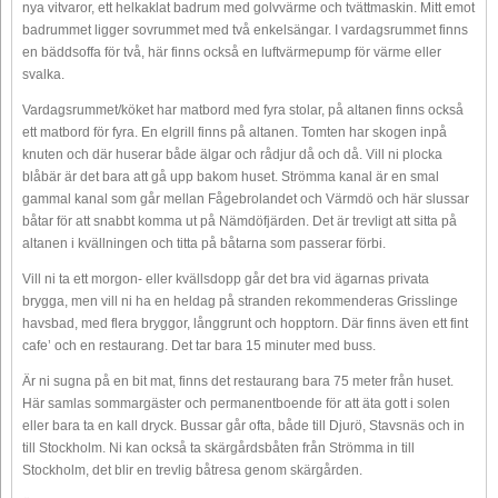
nya vitvaror, ett helkaklat badrum med golvvärme och tvättmaskin. Mitt emot
badrummet ligger sovrummet med två enkelsängar. I vardagsrummet finns
en bäddsoffa för två, här finns också en luftvärmepump för värme eller
svalka.
Vardagsrummet/köket har matbord med fyra stolar, på altanen finns också
ett matbord för fyra. En elgrill finns på altanen. Tomten har skogen inpå
knuten och där huserar både älgar och rådjur då och då. Vill ni plocka
blåbär är det bara att gå upp bakom huset. Strömma kanal är en smal
gammal kanal som går mellan Fågebrolandet och Värmdö och här slussar
båtar för att snabbt komma ut på Nämdöfjärden. Det är trevligt att sitta på
altanen i kvällningen och titta på båtarna som passerar förbi.
Vill ni ta ett morgon- eller kvällsdopp går det bra vid ägarnas privata
brygga, men vill ni ha en heldag på stranden rekommenderas Grisslinge
havsbad, med flera bryggor, långgrunt och hopptorn. Där finns även ett fint
cafe’ och en restaurang. Det tar bara 15 minuter med buss.
Är ni sugna på en bit mat, finns det restaurang bara 75 meter från huset.
Här samlas sommargäster och permanentboende för att äta gott i solen
eller bara ta en kall dryck. Bussar går ofta, både till Djurö, Stavsnäs och in
till Stockholm. Ni kan också ta skärgårdsbåten från Strömma in till
Stockholm, det blir en trevlig båtresa genom skärgården.