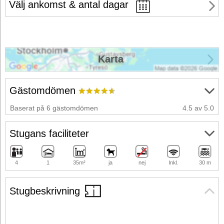
Välj ankomst & antal dagar
Karta
Gästomdömen
Baserat på 6 gästomdömen
4.5 av 5.0
Stugans faciliteter
4
1
35m²
ja
nej
Inkl.
30 m
Stugbeskrivning