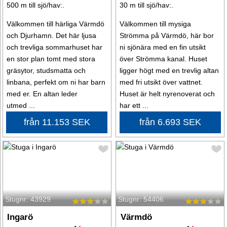
500 m till sjö/hav:.
30 m till sjö/hav:.
Välkommen till härliga Värmdö
Välkommen till mysiga
och Djurhamn. Det här ljusa
Strömma på Värmdö, här bor
och trevliga sommarhuset har
ni sjönära med en fin utsikt
en stor plan tomt med stora
över Strömma kanal. Huset
gräsytor, studsmatta och
ligger högt med en trevlig altan
linbana, perfekt om ni har barn
med fri utsikt över vattnet.
med er. En altan leder
Huset är helt nyrenoverat och
utmed ...
har ett ...
från 11.153 SEK
från 6.693 SEK
Stugnr: 43929
Stugnr: 54406
Ingarö
Värmdö