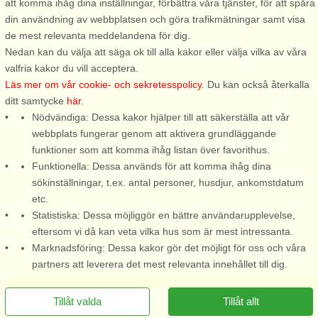
att komma ihåg dina inställningar, förbättra våra tjänster, för att spåra
Stugnr: 65355
Stugnr: 30390
din användning av webbplatsen och göra trafikmätningar samt visa
de mest relevanta meddelandena för dig.
Ingarö
Vindö
Nedan kan du välja att säga ok till alla kakor eller välja vilka av våra
5 personer, 60 m²
7 personer, 180 m²
valfria kakor du vill acceptera.
100 m till sjö/hav:.
250 m till sjö/hav:.
Läs mer om vår cookie- och sekretesspolicy
. Du kan också återkalla
ditt samtycke
här
.
Välkommen till ett vackert hus
Varmt välkomna till detta
Nödvändiga: Dessa kakor hjälper till att säkerställa att vår
med underbar havsutsikt över
fantastiska stenhus perfekt för
webbplats fungerar genom att aktivera grundläggande
Östernäsfladen i Stockholms
den stora familjen på
funktioner som att komma ihåg listan över favorithus.
Skärgård. Huset ligger högt
sommaridyllen Vindö! Endast
Funktionella: Dessa används för att komma ihåg dina
upp på en sluttande tomt, vilket
ett stenkast från havet och
sökinställningar, t.ex. antal personer, husdjur, ankomstdatum
ger en fantastisk vy över
flera badplatser! Belägen i
etc.
vattnet och skapar en lugn ...
vackra Djurhamn ute på Vindö
Statistiska: Dessa möjliggör en bättre användarupplevelse,
i Stockholms ...
eftersom vi då kan veta vilka hus som är mest intressanta.
från 12.846 SEK
från 13.371 SEK
Marknadsföring: Dessa kakor gör det möjligt för oss och våra
partners att leverera det mest relevanta innehållet till dig.
Tillåt valda
Tillåt allt