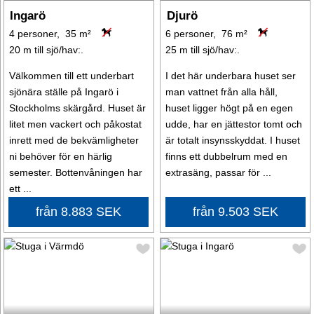
Ingarö
Djurö
4 personer, 35 m²
6 personer, 76 m²
20 m till sjö/hav:.
25 m till sjö/hav:.
Välkommen till ett underbart
I det här underbara huset ser
sjönära ställe på Ingarö i
man vattnet från alla håll,
Stockholms skärgård. Huset är
huset ligger högt på en egen
litet men vackert och påkostat
udde, har en jättestor tomt och
inrett med de bekvämligheter
är totalt insynsskyddat. I huset
ni behöver för en härlig
finns ett dubbelrum med en
semester. Bottenvåningen har
extrasäng, passar för ...
ett ...
från 8.883 SEK
från 9.503 SEK