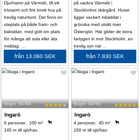
Djurhamn på Värmdö, till ett
på vackra Värmdö i
trivsamt och fint inrett hus på
Stockholms skärgård. Huset
trevlig naturtomt. Det finns en
ligger vackert inbäddat i
uteplats på både fram- och
grönska med utsikt över
baksidan, med gott om plats
Östersjön. Här glider de stora
för många att sola eller äta
fartygen in mot Stockholm, en
middag. ...
trevlig syn när ...
från 13.060 SEK
från 7.830 SEK
Stugnr: 64764
Stugnr: 64765
Ingarö
Ingarö
6 personer, 100 m²
4 personer, 45 m²
145 m till sjö/hav:.
150 m till sjö/hav:.