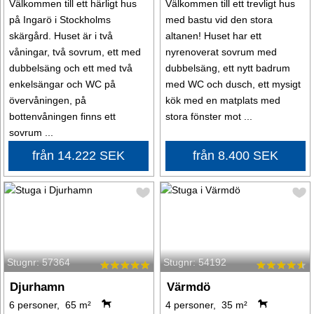
Välkommen till ett härligt hus
Välkommen till ett trevligt hus
på Ingarö i Stockholms
med bastu vid den stora
skärgård. Huset är i två
altanen! Huset har ett
våningar, två sovrum, ett med
nyrenoverat sovrum med
dubbelsäng och ett med två
dubbelsäng, ett nytt badrum
enkelsängar och WC på
med WC och dusch, ett mysigt
övervåningen, på
kök med en matplats med
bottenvåningen finns ett
stora fönster mot ...
sovrum ...
från 14.222 SEK
från 8.400 SEK
Stugnr: 57364
Stugnr: 54192
Djurhamn
Värmdö
6 personer, 65 m²
4 personer, 35 m²