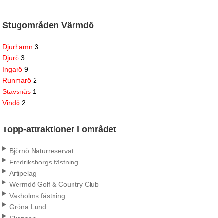
Stugområden Värmdö
Djurhamn
3
Djurö
3
Ingarö
9
Runmarö
2
Stavsnäs
1
Vindö
2
Topp-attraktioner i området
Björnö Naturreservat
Fredriksborgs fästning
Artipelag
Wermdö Golf & Country Club
Vaxholms fästning
Gröna Lund