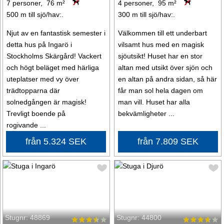
7 personer, 76 m²
4 personer, 95 m²
500 m till sjö/hav:.
300 m till sjö/hav:.
Njut av en fantastisk semester i
Välkommen till ett underbart
detta hus på Ingarö i
vilsamt hus med en magisk
Stockholms Skärgård! Vackert
sjöutsikt! Huset har en stor
och högt beläget med härliga
altan med utsikt över sjön och
uteplatser med vy över
en altan på andra sidan, så här
trädtopparna där
får man sol hela dagen om
solnedgången är magisk!
man vill. Huset har alla
Trevligt boende på
bekvämligheter ...
rogivande ...
från 5.324 SEK
från 7.809 SEK
Stugnr: 48869
Stugnr: 44800