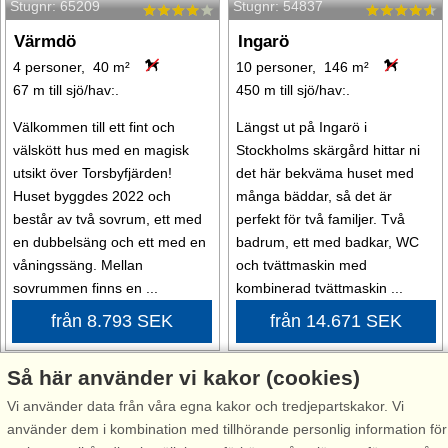
Stugnr: 65209
Stugnr: 54837
Värmdö
Ingarö
4 personer, 40 m²
10 personer, 146 m²
67 m till sjö/hav:.
450 m till sjö/hav:.
Välkommen till ett fint och
Längst ut på Ingarö i
välskött hus med en magisk
Stockholms skärgård hittar ni
utsikt över Torsbyfjärden!
det här bekväma huset med
Huset byggdes 2022 och
många bäddar, så det är
består av två sovrum, ett med
perfekt för två familjer. Två
en dubbelsäng och ett med en
badrum, ett med badkar, WC
våningssäng. Mellan
och tvättmaskin med
sovrummen finns en ...
kombinerad tvättmaskin ...
från 8.793 SEK
från 14.671 SEK
Så här använder vi kakor (cookies)
Vi använder data från våra egna kakor och tredjepartskakor. Vi
använder dem i kombination med tillhörande personlig information för