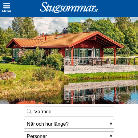
×
Menu
Sök stuga
Sista Minuten
Genvägar
Inspiration
Kontakt
Husägare
Se hur mycket du kan tjäna
Värmdö
Räkna ut din
När och hur länge?
hyresintäkt
Personer