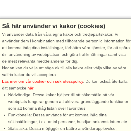
Så här använder vi kakor (cookies)
Stugnr: 65205
Stugnr: 4810
Vi använder data från våra egna kakor och tredjepartskakor. Vi
Åkersberga
Åkersberga
använder dem i kombination med tillhörande personlig information för
4 personer, 36 m²
4 personer, 60 m²
att komma ihåg dina inställningar, förbättra våra tjänster, för att spåra
5 m till sjö/hav:.
220 m till sjö/hav:.
din användning av webbplatsen och göra trafikmätningar samt visa
Välkommen till en charmig liten
Välkommen till en härlig stuga i
de mest relevanta meddelandena för dig.
stuga precis vid havet i vackra
den vackra miljön i Stockholms
Nedan kan du välja att säga ok till alla kakor eller välja vilka av våra
Åkersberga, i hjärtat av
norra innerskärgård. Stugan
valfria kakor du vill acceptera.
Roslagen. Här bor ni med en
ligger högt upp med otrolig
Läs mer om vår cookie- och sekretesspolicy
. Du kan också återkalla
fantastisk havsutsikt och havet
utsikt med en naturtomt, ostört
ditt samtycke
här
.
skvalpandes utanför! På
läge. Vacker havsutsikt över
Nödvändiga: Dessa kakor hjälper till att säkerställa att vår
sluttande tomt finner ni
Isättraviken. Här kan ...
webbplats fungerar genom att aktivera grundläggande funktioner
denna ...
som att komma ihåg listan över favorithus.
Funktionella: Dessa används för att komma ihåg dina
från 7.248 SEK
från 10.473 SEK
sökinställningar, t.ex. antal personer, husdjur, ankomstdatum etc.
Statistiska: Dessa möjliggör en bättre användarupplevelse,