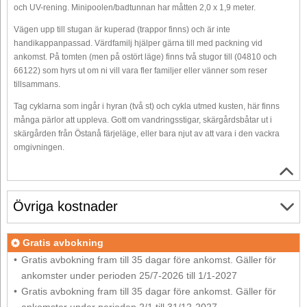
och UV-rening. Minipoolen/badtunnan har måtten 2,0 x 1,9 meter.
Vägen upp till stugan är kuperad (trappor finns) och är inte
handikappanpassad. Värdfamilj hjälper gärna till med packning vid
ankomst. På tomten (men på ostört läge) finns två stugor till (04810 och
66122) som hyrs ut om ni vill vara fler familjer eller vänner som reser
tillsammans.
Tag cyklarna som ingår i hyran (två st) och cykla utmed kusten, här finns
många pärlor att uppleva. Gott om vandringsstigar, skärgårdsbåtar ut i
skärgården från Östanå färjeläge, eller bara njut av att vara i den vackra
omgivningen.
Övriga kostnader
Gratis avbokning
Gratis avbokning fram till 35 dagar före ankomst. Gäller för
ankomster under perioden 25/7-2026 till 1/1-2027
Gratis avbokning fram till 35 dagar före ankomst. Gäller för