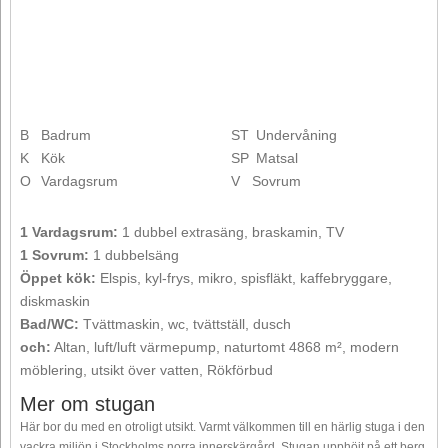
B
Badrum
ST
Undervåning
K
Kök
SP
Matsal
O
Vardagsrum
V
Sovrum
1 Vardagsrum:
1 dubbel extrasäng, braskamin, TV
1 Sovrum:
1 dubbelsäng
Öppet kök:
Elspis, kyl-frys, mikro, spisfläkt, kaffebryggare,
diskmaskin
Bad/WC:
Tvättmaskin, wc, tvättställ, dusch
och:
Altan, luft/luft värmepump, naturtomt 4868 m², modern
möblering, utsikt över vatten, Rökförbud
Mer om stugan
Här bor du med en otroligt utsikt. Varmt välkommen till en härlig stuga i den
vackra miljön i Stockholms norra innerskärgård. Stugan upphöjt på ett berg,