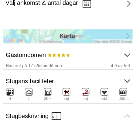
Välj ankomst & antal dagar
Karta
Gästomdömen
Baserat på 17 gästomdömen
4.9 av 5.0
Stugans faciliteter
4
1
35m²
nej
nej
Inkl.
200 m
Stugbeskrivning