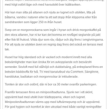
med högt ostört läge och med havsutsikt över Isättraviken.
Här kan man sitta på altanen och njuta av lugnet och utsikten, titta på
båtarna, vandra i naturen eller ta ett salt dopp ifrån klipporna eller från
sandstranden som ligger 250 m ifrån huset.
Svep om er morgonrockarna som ingår i hyran och drick morgonkaffet på
den stora altanen, har ni tur kan det komma en rovfågel seglande på jakt
efter fisk till frukost. Vilda djur som räv, rådjur och älg finns i omgivningarna.
För att njuta av utsikten även en regnig dag finns det också en terrass med
tak.
Huset har hög standard och är vackert och modernt inrett med alla
bekvämligheter man kan önska för en avkopplande och besvärsfri
semester. Sovloft med full ståhöjd och dubbelsäng, på entreplanet finns en
bekväm bäddsoffa för två. TV med kanalutbud via ComHem. Sänglinne,
handdukar, badlakan och morgonrockar är inkluderade.
Tomten är stor och ostörd, där ni bor ca 30 meter ovanför parkeringen.
Framför terrassen finns en minipool/badtunna. Sjunk ner i ett skönt,
uppvärmt bad med utsikt över trädtopparna, viken och lugnet.
Minipoolen/badtunnan värms upp med luftvärmepump och är uppvärmd.
För god hygien och komfort är den utrustad med både vanligt reningsfilter