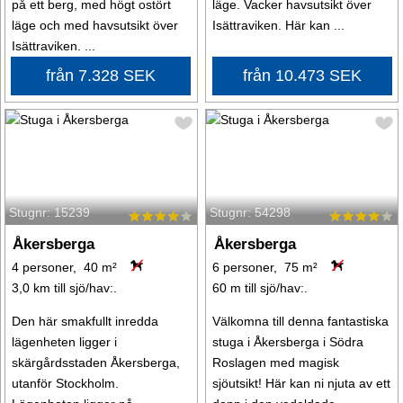
på ett berg, med högt ostört
läge. Vacker havsutsikt över
läge och med havsutsikt över
Isättraviken. Här kan ...
Isättraviken. ...
från 7.328 SEK
från 10.473 SEK
Stugnr: 15239
Stugnr: 54298
Åkersberga
Åkersberga
4 personer, 40 m²
6 personer, 75 m²
3,0 km till sjö/hav:.
60 m till sjö/hav:.
Den här smakfullt inredda
Välkomna till denna fantastiska
lägenheten ligger i
stuga i Åkersberga i Södra
skärgårdsstaden Åkersberga,
Roslagen med magisk
utanför Stockholm.
sjöutsikt! Här kan ni njuta av ett