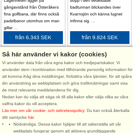
Lägenheten ligger på
dopp i den vedeldade
gångavstånd från Österåkers
badtunnan blickandes över
fina golfbana, där finns också
Kvarnsjön och känna lugnet
padelbanor utomhus om man
infinna sig. ...
gillar ...
från 6.343 SEK
från 9.824 SEK
Så här använder vi kakor (cookies)
Vi använder data från våra egna kakor och tredjepartskakor. Vi
använder dem i kombination med tillhörande personlig information för
att komma ihåg dina inställningar, förbättra våra tjänster, för att spåra
Stugnr: 6772
Stugnr: 57215
din användning av webbplatsen och göra trafikmätningar samt visa
de mest relevanta meddelandena för dig.
Åkersberga
Ljusterö
Nedan kan du välja att säga ok till alla kakor eller välja vilka av våra
5 personer, 55 m²
5 personer, 70 m²
valfria kakor du vill acceptera.
5 m till sjö/hav:.
128 m till sjö/hav:.
Läs mer om vår cookie- och sekretesspolicy
. Du kan också återkalla
ditt samtycke
här
.
Denna härliga stuga ligger
Härlig utsikt och 150 m till
Nödvändiga: Dessa kakor hjälper till att säkerställa att vår
precis vid vattenbrynet till en
fantastiskt bad. Ett trivsamt och
webbplats fungerar genom att aktivera grundläggande
egen sjö, närmare vattnet kan
funktionellt hus med stora