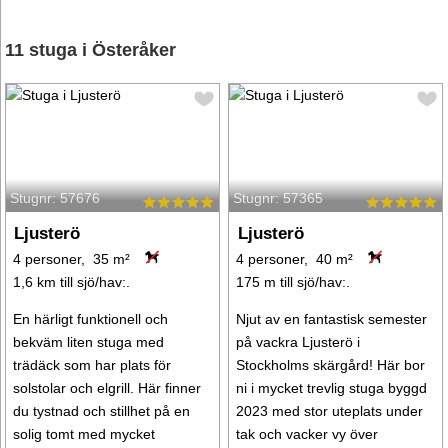
11 stuga i Österåker
Stugnr: 57676
Stugnr: 57365
Ljusterö
Ljusterö
4 personer, 35 m²
4 personer, 40 m²
1,6 km till sjö/hav:.
175 m till sjö/hav:.
En härligt funktionell och
Njut av en fantastisk semester
bekväm liten stuga med
på vackra Ljusterö i
trädäck som har plats för
Stockholms skärgård! Här bor
solstolar och elgrill. Här finner
ni i mycket trevlig stuga byggd
du tystnad och stillhet på en
2023 med stor uteplats under
solig tomt med mycket
tak och vacker vy över