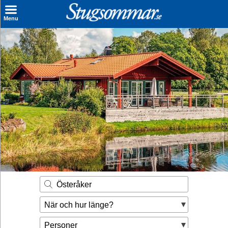
×
Menu
Sök stuga
Sista Minuten
Genvägar
Inspiration
Kontakt
Husägare
Se hur mycket du kan tjäna
Österåker
Räkna ut din
När och hur länge?
hyresintäkt
Personer