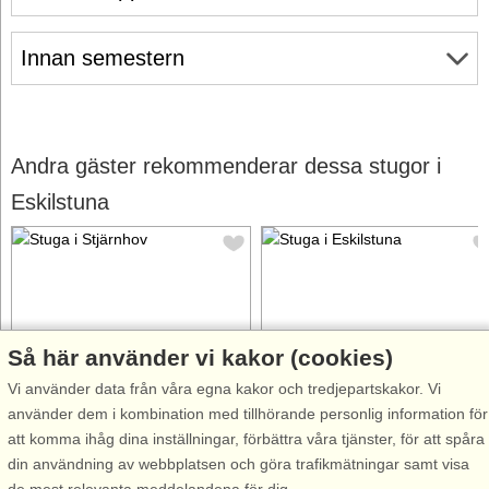
Innan semestern
Andra gäster rekommenderar dessa stugor i
Eskilstuna
Så här använder vi kakor (cookies)
Stugnr: 36920
Stugnr: 44212
Vi använder data från våra egna kakor och tredjepartskakor. Vi
Stjärnhov
Eskilstuna
använder dem i kombination med tillhörande personlig information för
6 personer, 135 m²
4 personer, 50 m²
att komma ihåg dina inställningar, förbättra våra tjänster, för att spåra
70 m till sjö/hav:.
150 m till sjö/hav:.
din användning av webbplatsen och göra trafikmätningar samt visa
Arkitektritad villa med
På ett bekvämt avstånd från