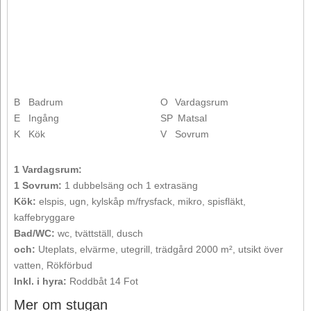
B
Badrum
O
Vardagsrum
E
Ingång
SP
Matsal
K
Kök
V
Sovrum
1 Vardagsrum:
1 Sovrum:
1 dubbelsäng och 1 extrasäng
Kök:
elspis, ugn, kylskåp m/frysfack, mikro, spisfläkt,
kaffebryggare
Bad/WC:
wc, tvättställ, dusch
och:
Uteplats, elvärme, utegrill, trädgård 2000 m², utsikt över
vatten, Rökförbud
Inkl. i hyra:
Roddbåt 14 Fot
Mer om stugan