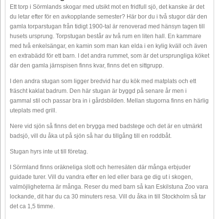
Ett torp i Sörmlands skogar med utsikt mot en fridfull sjö, det kanske är det
du letar efter för en avkopplande semester? Här bor du i två stugor där den
gamla torparstugan från tidigt 1900-tal är renoverad med hänsyn tagen till
husets ursprung. Torpstugan består av två rum en liten hall. En kammare
med två enkelsängar, en kamin som man kan elda i en kylig kväll och även
en extrabädd för ett barn. I det andra rummet, som är det ursprungliga köket
där den gamla järnspisen finns kvar, finns det en sittgrupp.
I den andra stugan som ligger bredvid har du kök med matplats och ett
fräscht kaklat badrum. Den här stugan är byggd på senare år men i
gammal stil och passar bra in i gårdsbilden. Mellan stugorna finns en härlig
uteplats med grill.
Nere vid sjön så finns det en brygga med badstege och det är en utmärkt
badsjö, vill du åka ut på sjön så har du tillgång till en roddbåt.
Stugan hyrs inte ut till företag.
I Sörmland finns oräkneliga slott och herresäten där många erbjuder
guidade turer. Vill du vandra efter en led eller bara ge dig ut i skogen,
valmöjligheterna är många. Reser du med barn så kan Eskilstuna Zoo vara
lockande, dit har du ca 30 minuters resa. Vill du åka in till Stockholm så tar
det ca 1,5 timme.