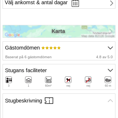
Välj ankomst & antal dagar
Karta
Gästomdömen
Baserat på 6 gästomdömen
4.8 av 5.0
Stugans faciliteter
3
1
60m²
nej
nej
60 m
Stugbeskrivning