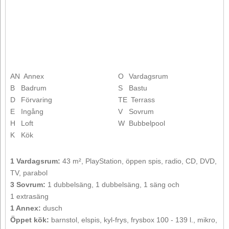
AN
Annex
O
Vardagsrum
B
Badrum
S
Bastu
D
Förvaring
TE
Terrass
E
Ingång
V
Sovrum
H
Loft
W
Bubbelpool
K
Kök
1 Vardagsrum:
43 m², PlayStation, öppen spis, radio, CD, DVD,
TV, parabol
3 Sovrum:
1 dubbelsäng, 1 dubbelsäng, 1 säng och
1 extrasäng
1 Annex:
dusch
Öppet kök:
barnstol, elspis, kyl-frys, frysbox 100 - 139 l., mikro,