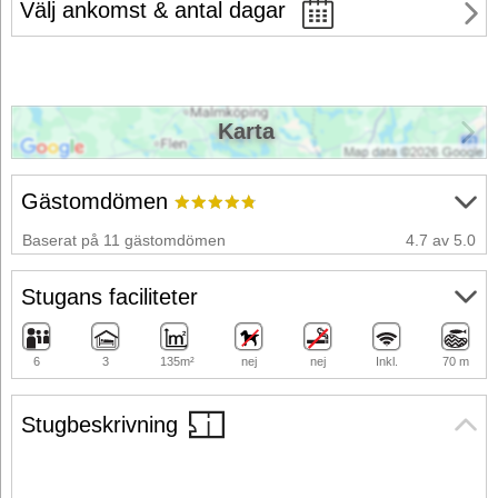
Välj ankomst & antal dagar
Karta
Gästomdömen
Baserat på 11 gästomdömen
4.7 av 5.0
Stugans faciliteter
6
3
135m²
nej
nej
Inkl.
70 m
Stugbeskrivning