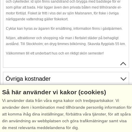
och cykelleder. id sjön finns sandstrand och brygga med badstege för er
som gillar att bada. Här ligger även den privata båten med tillhörande el-
motor förtöjd. Fisket är fritt i viss del av sjön Malsnaren, för fiske i övriga
närliggande vattendrag gäller fiskekort.
Cyklar kan hyras av ägaren för ersättning, information finns i gästpärmen.
Nöjen, attraktioner och shopping når man i flertalet städer på behagligt
avstånd. Till Stockholm; en dryg timmes bilkörning. Skavsta flygplats 55 km.
Välkommen till ett underbart hus och en riktigt skön semester!
Övriga kostnader
Så här använder vi kakor (cookies)
Gratis avbokning
Vi använder data från våra egna kakor och tredjepartskakor. Vi
Gratis avbokning fram till 35 dagar före ankomst. Gäller för
använder dem i kombination med tillhörande personlig information för
ankomster under perioden 25/7-2026 till 31/12-2027
att komma ihåg dina inställningar, förbättra våra tjänster, för att spåra
Se villkor här
din användning av webbplatsen och göra trafikmätningar samt visa
de mest relevanta meddelandena för dig.
Om området