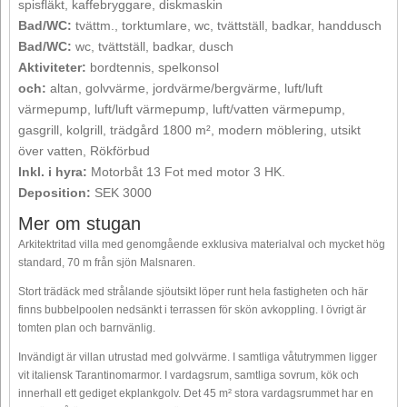
spisfläkt, kaffebryggare, diskmaskin
Bad/WC:
tvättm., torktumlare, wc, tvättställ, badkar, handdusch
Bad/WC:
wc, tvättställ, badkar, dusch
Aktiviteter:
bordtennis, spelkonsol
och:
altan, golvvärme, jordvärme/bergvärme, luft/luft
värmepump, luft/luft värmepump, luft/vatten värmepump,
gasgrill, kolgrill, trädgård 1800 m², modern möblering, utsikt
över vatten, Rökförbud
Inkl. i hyra:
Motorbåt 13 Fot med motor 3 HK.
Deposition:
SEK 3000
Mer om stugan
Arkitektritad villa med genomgående exklusiva materialval och mycket hög
standard, 70 m från sjön Malsnaren.
Stort trädäck med strålande sjöutsikt löper runt hela fastigheten och här
finns bubbelpoolen nedsänkt i terrassen för skön avkoppling. I övrigt är
tomten plan och barnvänlig.
Invändigt är villan utrustad med golvvärme. I samtliga våtutrymmen ligger
vit italiensk Tarantinomarmor. I vardagsrum, samtliga sovrum, kök och
innerhall ett gediget ekplankgolv. Det 45 m² stora vardagsrummet har en