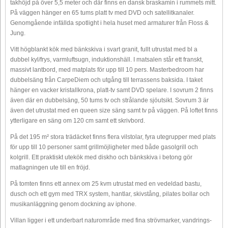
takhöjd på över 5,5 meter och där finns en dansk braskamin i rummets mitt.
På väggen hänger en 65 tums platt tv med DVD och satellitkanaler.
Genomgående infällda spotlight i hela huset med armaturer från Floss &
Jung.
Vitt högblankt kök med bänkskiva i svart granit, fullt utrustat med bl a
dubbel kyl/frys, varmluftsugn, induktionshäll. I matsalen står ett franskt,
massivt lantbord, med matplats för upp till 10 pers. Masterbedroom har
dubbelsäng från CarpeDiem och utgång till terrassens baksida. I taket
hänger en vacker kristallkrona, platt-tv samt DVD spelare. I sovrum 2 finns
även där en dubbelsäng, 50 tums tv och strålande sjöutsikt. Sovrum 3 är
även det utrustat med en queen size säng samt tv på väggen. På loftet finns
ytterligare en säng om 120 cm samt ett skrivbord.
På det 195 m² stora trädäcket finns flera vilstolar, fyra utegrupper med plats
för upp till 10 personer samt grillmöjligheter med både gasolgrill och
kolgrill. Ett praktiskt utekök med diskho och bänkskiva i betong gör
matlagningen ute till en fröjd.
På tomten finns ett annex om 25 kvm utrustat med en vedeldad bastu,
dusch och ett gym med TRX system, hantlar, skivstång, pilates bollar och
musikanläggning genom dockning av iphone.
Villan ligger i ett underbart naturområde med fina strövmarker, vandrings-