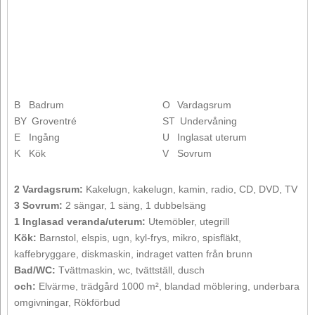
B
Badrum
O
Vardagsrum
BY
Groventré
ST
Undervåning
E
Ingång
U
Inglasat uterum
K
Kök
V
Sovrum
2 Vardagsrum:
Kakelugn, kakelugn, kamin, radio, CD, DVD, TV
3 Sovrum:
2 sängar, 1 säng, 1 dubbelsäng
1 Inglasad veranda/uterum:
Utemöbler, utegrill
Kök:
Barnstol, elspis, ugn, kyl-frys, mikro, spisfläkt,
kaffebryggare, diskmaskin, indraget vatten från brunn
Bad/WC:
Tvättmaskin, wc, tvättställ, dusch
och:
Elvärme, trädgård 1000 m², blandad möblering, underbara
omgivningar, Rökförbud