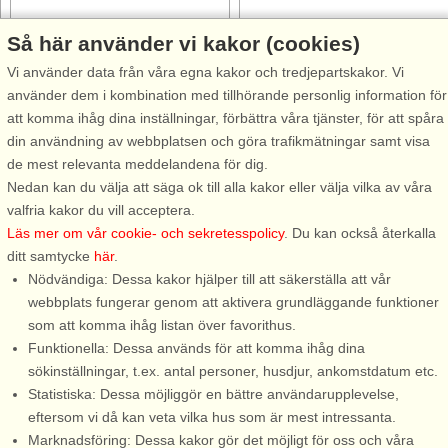
Så här använder vi kakor (cookies)
Stugnr: 64444
Stugnr: 31572
Vi använder data från våra egna kakor och tredjepartskakor. Vi
använder dem i kombination med tillhörande personlig information för
Gamleby
Gamleby
att komma ihåg dina inställningar, förbättra våra tjänster, för att spåra
6 personer, 67 m²
3 personer, 48 m²
din användning av webbplatsen och göra trafikmätningar samt visa
40 m till sjö/hav:.
300 m till sjö/hav:.
de mest relevanta meddelandena för dig.
Välkommen till ett underbart
Underbart nybyggt hus som
Nedan kan du välja att säga ok till alla kakor eller välja vilka av våra
sommarboende med magisk
riktigt andas exklusivitet, där ni
valfria kakor du vill acceptera.
sjöutsikt i Lilla Oxebo utanför
har ett lantligt läge med en
Läs mer om vår cookie- och sekretesspolicy
. Du kan också återkalla
Gamleby. Huset ligger vackert
underbar stor balkong med
ditt samtycke
här
.
natur- och sjönära med bara 40
utsikt över vidsträckta ängar
Nödvändiga: Dessa kakor hjälper till att säkerställa att vår
meter ner till sjön. Till den
och Oppsjön. Huset ligger strax
webbplats fungerar genom att aktivera grundläggande funktioner
barnvänliga badstranden är ...
utanför den lilla trevliga ...
som att komma ihåg listan över favorithus.
Funktionella: Dessa används för att komma ihåg dina
från 10.806 SEK
från 4.741 SEK
sökinställningar, t.ex. antal personer, husdjur, ankomstdatum etc.
Statistiska: Dessa möjliggör en bättre användarupplevelse,
eftersom vi då kan veta vilka hus som är mest intressanta.
Marknadsföring: Dessa kakor gör det möjligt för oss och våra