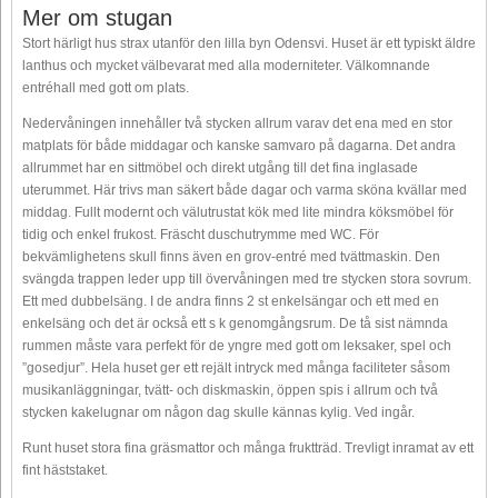
Mer om stugan
Stort härligt hus strax utanför den lilla byn Odensvi. Huset är ett typiskt äldre
lanthus och mycket välbevarat med alla moderniteter. Välkomnande
entréhall med gott om plats.
Nedervåningen innehåller två stycken allrum varav det ena med en stor
matplats för både middagar och kanske samvaro på dagarna. Det andra
allrummet har en sittmöbel och direkt utgång till det fina inglasade
uterummet. Här trivs man säkert både dagar och varma sköna kvällar med
middag. Fullt modernt och välutrustat kök med lite mindra köksmöbel för
tidig och enkel frukost. Fräscht duschutrymme med WC. För
bekvämlighetens skull finns även en grov-entré med tvättmaskin. Den
svängda trappen leder upp till övervåningen med tre stycken stora sovrum.
Ett med dubbelsäng. I de andra finns 2 st enkelsängar och ett med en
enkelsäng och det är också ett s k genomgångsrum. De tå sist nämnda
rummen måste vara perfekt för de yngre med gott om leksaker, spel och
”gosedjur”. Hela huset ger ett rejält intryck med många faciliteter såsom
musikanläggningar, tvätt- och diskmaskin, öppen spis i allrum och två
stycken kakelugnar om någon dag skulle kännas kylig. Ved ingår.
Runt huset stora fina gräsmattor och många fruktträd. Trevligt inramat av ett
fint häststaket.