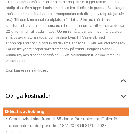
Till huset hör också carport för bilparkering. Huset ligger relativt högt med
härlig utsikt över öppet landskap och ca km till närmsta granne. Storskogen
inpå knuten med fina bär- och svampmarker och rikt djurliv (älg, rådjur, räv
osv). Till den kommunala badplatsen är det ca 3 km och här finns
sandstrand, brygga, badtrappa och det är långgrunt. Ut till kusten är det ca
22 km om man vill bada i havet. Genuin smålandsnatur med många sjöar,
små byvägar, stora skogar och trevliga byar. Till Västervik med
shoppingcenter och pittoresk stadskärna är det ca 35 km. Väl värt ett besök.
För de lite yngre hägrar säkert ett besök på Astrid Lindgrens Värld i
Vimmerby och dit är det också ca 35 km. Välkommen till ett vackert hus i
vacker natur.
Sjön kan ej ses från huset.
Övriga kostnader
Gratis avbokning
Gratis avbokning fram till 35 dagar före ankomst. Gäller för
ankomster under perioden 18/7-2026 till 31/12-2027