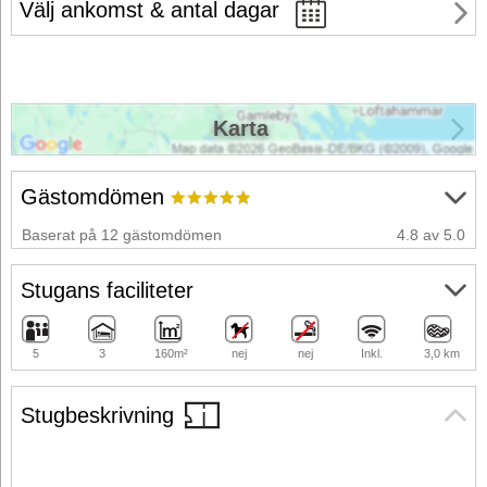
Välj ankomst & antal dagar
Karta
Gästomdömen
Baserat på 12 gästomdömen
4.8 av 5.0
Stugans faciliteter
5
3
160m²
nej
nej
Inkl.
3,0 km
Stugbeskrivning