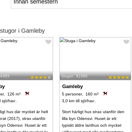
Innan semestern
stugor i Gamleby
34989
Stugnr: 91980
by
Gamleby
ner, 126 m²
5 personer, 160 m²
l sjö/hav:.
3,0 km till sjö/hav:.
ligt hus där mycket är helt
Stort härligt hus strax utanför den
rat (2017), strax utanför
lilla byn Odensvi. Huset är ett
 byn Odensvi. Huset är ett
typiskt äldre lanthus och mycket
äldre lanthus där mycket är
välbevarat med alla moderniteter.