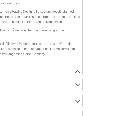
av framför tv:n.
 med sjöutsikt. Det finns tre sovrum, det största med
 det tredje som är utrustat med förhänge (ingen dörr) finns
cht och fint. Här finns även en tvättmaskin.
illåtna, då det är ett lugnt område där grannar
a till Filmbyn i Mariannelund samt andra sevärdheter
 till kustens fina sommarstäder som t.ex Västervik och
restauranger finns i fina Gamleby.