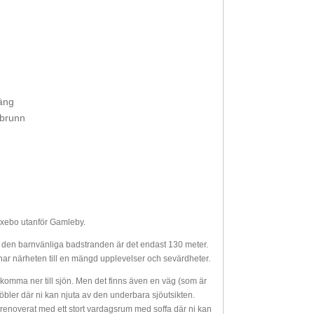
äng
 brunn
Oxebo utanför Gamleby.
ill den barnvänliga badstranden är det endast 130 meter.
 har närheten till en mängd upplevelser och sevärdheter.
 komma ner till sjön. Men det finns även en väg (som är
öbler där ni kan njuta av den underbara sjöutsikten.
renoverat med ett stort vardagsrum med soffa där ni kan