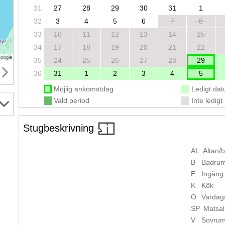
31
27
28
29
30
31
1
32
3
4
5
6
7
8
33
10
11
12
13
14
15
34
17
18
19
20
21
22
35
24
25
26
27
28
29
36
31
1
2
3
4
5
Möjlig ankomstdag
Ledigt da
Vald period
Inte ledigt
Stugbeskrivning
AL
Altan/
B
Badru
E
Ingång
K
Kök
O
Vardag
SP
Matsal
V
Sovru