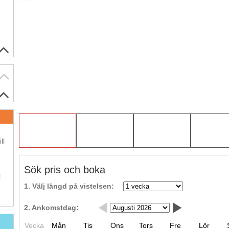
.
ll
.
Sök pris och boka
l
1. Välj längd på vistelsen:
2. Ankomstdag:
Vecka
Mån
Tis
Ons
Tors
Fre
Lör