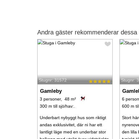
Andra gäster rekommenderar dessa 
Stugnr: 31572
Stugnr: 
Gamleby
Gamle
3 personer, 48 m²
6 perso
300 m till sjö/hav:.
600 m til
Underbart nybyggt hus som riktigt
Stort här
andas exklusivitet, där ni har ett
nyrenove
lantligt läge med en underbar stor
den lilla
balkong med utsikt över vidsträckta
typiskt 