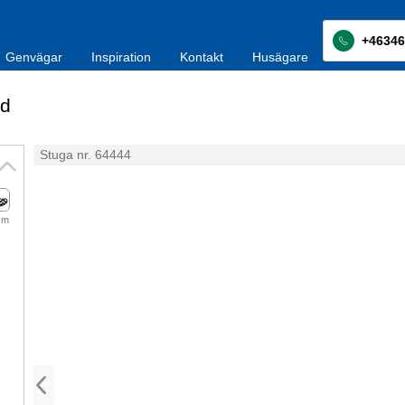
+46346
Genvägar
Inspiration
Kontakt
Husägare
d
Stuga nr. 64444
 m