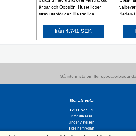
ängar och Oppsjön. Huset ligger
välbevar
strax utanför den lilla trevliga ...
Nedervån
från 4.741 SEK
Gå inte miste om fler specialerbjudanden
Bra att veta
FAQ Covid-19
Inför din resa
Under vistelsen
Före hemresan