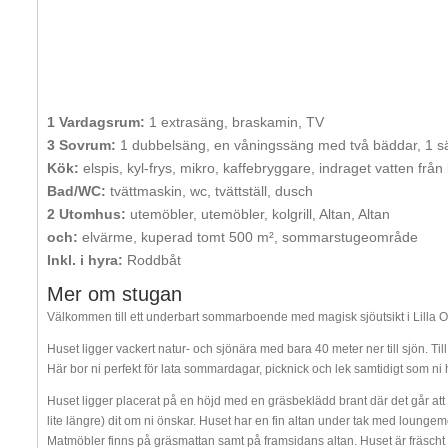
1 Vardagsrum:
1 extrasäng, braskamin, TV
3 Sovrum:
1 dubbelsäng, en våningssäng med två bäddar, 1 s
Kök:
elspis, kyl-frys, mikro, kaffebryggare, indraget vatten från
Bad/WC:
tvättmaskin, wc, tvättställ, dusch
2 Utomhus:
utemöbler, utemöbler, kolgrill, Altan, Altan
och:
elvärme, kuperad tomt 500 m², sommarstugeområde
Inkl. i hyra:
Roddbåt
Mer om stugan
Välkommen till ett underbart sommarboende med magisk sjöutsikt i Lilla 
Huset ligger vackert natur- och sjönära med bara 40 meter ner till sjön. T
Här bor ni perfekt för lata sommardagar, picknick och lek samtidigt som ni
Huset ligger placerat på en höjd med en gräsbeklädd brant där det går att
lite längre) dit om ni önskar. Huset har en fin altan under tak med loungem
Matmöbler finns på gräsmattan samt på framsidans altan. Huset är fräscht 