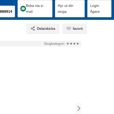
Boka via e-
Hyr ut din
Login
888914
mail
stuga
Ägare
Stugkategori:
★★★★