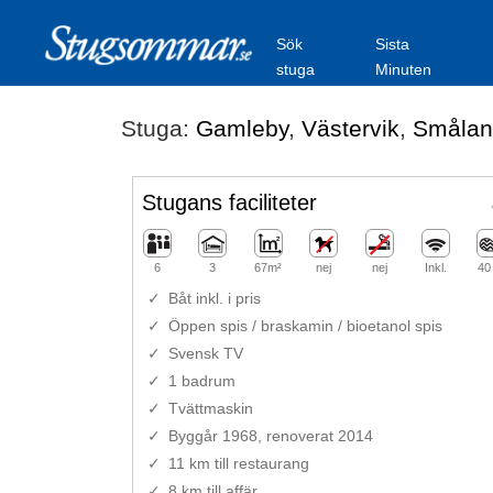
Sök
Sista
stuga
Minuten
Stuga:
Gamleby
,
Västervik
,
Smålan
Stugans faciliteter
6
3
67m²
nej
nej
Inkl.
40
Båt inkl. i pris
Öppen spis / braskamin / bioetanol spis
Svensk TV
1 badrum
Tvättmaskin
Byggår 1968, renoverat 2014
11 km till restaurang
8 km till affär