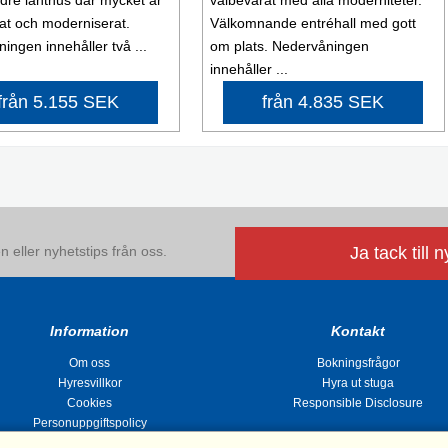
at och moderniserat.
Välkomnande entréhall med gott
ingen innehåller två ...
om plats. Nedervåningen
innehåller ...
från 5.155 SEK
från 4.835 SEK
 eller nyhetstips från oss.
Ja tack till 
Information
Kontakt
Om oss
Bokningsfrågor
Hyresvillkor
Hyra ut stuga
Cookies
Responsible Disclosure
Personuppgiftspolicy