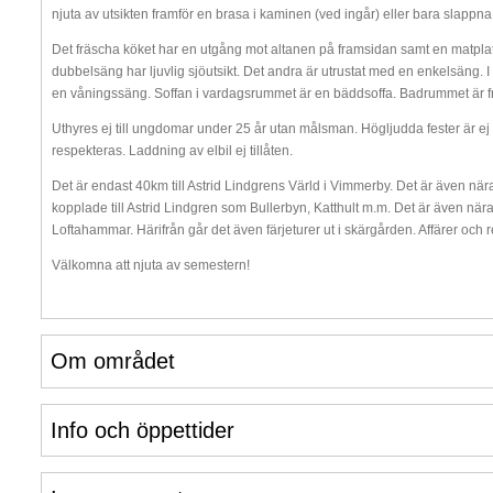
njuta av utsikten framför en brasa i kaminen (ved ingår) eller bara slappna 
Det fräscha köket har en utgång mot altanen på framsidan samt en matplats
dubbelsäng har ljuvlig sjöutsikt. Det andra är utrustat med en enkelsäng. I
en våningssäng. Soffan i vardagsrummet är en bäddsoffa. Badrummet är fräs
Uthyres ej till ungdomar under 25 år utan målsman. Högljudda fester är ej t
respekteras. Laddning av elbil ej tillåten.
Det är endast 40km till Astrid Lindgrens Värld i Vimmerby. Det är även när
kopplade till Astrid Lindgren som Bullerbyn, Katthult m.m. Det är även nära
Loftahammar. Härifrån går det även färjeturer ut i skärgården. Affärer och 
Välkomna att njuta av semestern!
Om området
Info och öppettider