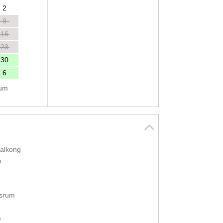
2
9
16
23
30
6
tum
balkong
m
srum
m