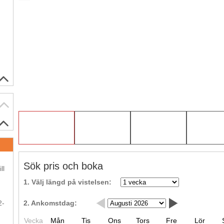
.
Sök pris och boka
ll
1. Välj längd på vistelsen:
.
2-
2. Ankomstdag:
Vecka
Mån
Tis
Ons
Tors
Fre
Lör