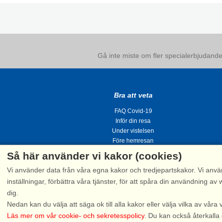
Gå inte miste om fler specialerbjudanden
Bra att veta
FAQ Covid-19
Inför din resa
Under vistelsen
Före hemresan
Så här använder vi kakor (cookies)
Vi använder data från våra egna kakor och tredjepartskakor. Vi anvä
inställningar, förbättra våra tjänster, för att spåra din användning
dig.
Tel.
Nedan kan du välja att säga ok till alla kakor eller välja vilka av våra 
Läs mer om vår cookie- och sekretesspolicy
. Du kan också återkalla