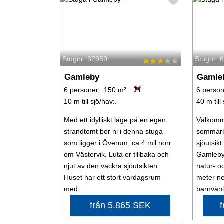
Stugnr: 32959
Stugnr: 
Gamleby
Gamle
6 personer, 150 m²
6 person
10 m till sjö/hav:.
40 m till
Med ett idylliskt läge på en egen
Välkomme
strandtomt bor ni i denna stuga
sommarb
som ligger i Överum, ca 4 mil norr
sjöutsikt
om Västervik. Luta er tillbaka och
Gamleby.
njut av den vackra sjöutsikten.
natur- o
Huset har ett stort vardagsrum
meter ner
med ...
barnvänl
från 5.865 SEK