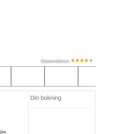
Gästomdömen
Din bokning
Sön