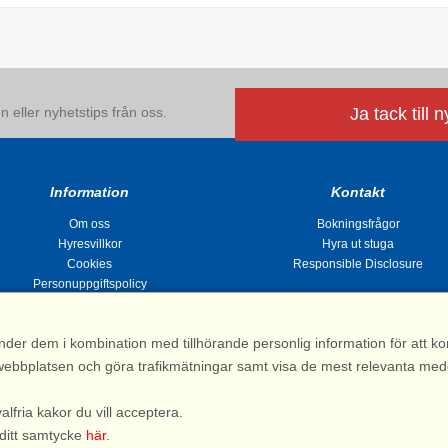
 eller nyhetstips från oss.
Ja tack till 
Information
Kontakt
Om oss
Bokningsfrågor
Hyresvillkor
Hyra ut stuga
Cookies
Responsible Disclosure
Personuppgiftspolicy
nder dem i kombination med tillhörande personlig information för att 
 av webbplatsen och göra trafikmätningar samt visa de mest relevanta me
Stugsommar |
Kvarngatan 2, 311 32 Falkenberg | Sverige
: 031 155 200| e-post:
info@stugsommar.se
| Org.nr. 516403-1691| Bankgiro 5209-
valfria kakor du vill acceptera.
*) Fullständigt firmanamn, se hyresvillkor
 ditt samtycke
här
.