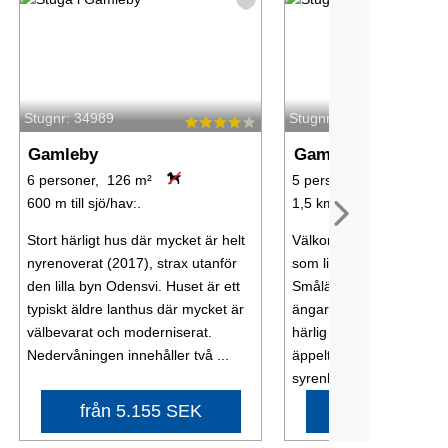
Stugnr: 34989
Stugnr: 52921
Gamleby
Gamleby
6 personer, 126 m²
5 personer, 86 m²
600 m till sjö/hav:.
1,5 km till sjö/hav:.
Stort härligt hus där mycket är helt
Välkommen till en riktig
nyrenoverat (2017), strax utanför
som ligger helt avskilt i 
den lilla byn Odensvi. Huset är ett
Småländsk skog med närh
typiskt äldre lanthus där mycket är
ängar, sjöar och kust. Ni
välbevarat och moderniserat.
härlig trädgård med ett 
Nedervåningen innehåller två ...
äppelträd omgärdad av
syrenhäckar. ...
från 5.155 SEK
från 6.787 