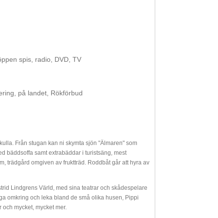
öppen spis, radio, DVD, TV
ring, på landet, Rökförbud
ftekulla. Från stugan kan ni skymta sjön "Älmaren" som
 med bäddsoffa samt extrabäddar i turistsäng, mest
 trädgård omgiven av fruktträd. Roddbåt går att hyra av
strid Lindgrens Värld, med sina teatrar och skådespelare
nga omkring och leka bland de små olika husen, Pippi
or och mycket, mycket mer.