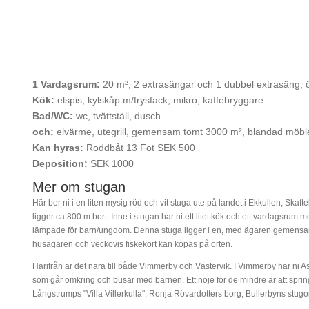
1 Vardagsrum:
20 m², 2 extrasängar och 1 dubbel extrasäng, 
Kök:
elspis, kylskåp m/frysfack, mikro, kaffebryggare
Bad/WC:
wc, tvättställ, dusch
och:
elvärme, utegrill, gemensam tomt 3000 m², blandad möble
Kan hyras:
Roddbåt 13 Fot SEK 500
Deposition:
SEK 1000
Mer om stugan
Här bor ni i en liten mysig röd och vit stuga ute på landet i Ekkullen, Ska
ligger ca 800 m bort. Inne i stugan har ni ett litet kök och ett vardagsrum
lämpade för barn/ungdom. Denna stuga ligger i en, med ägaren gemensam,
husägaren och veckovis fiskekort kan köpas på orten.
Härifrån är det nära till både Vimmerby och Västervik. I Vimmerby har ni A
som går omkring och busar med barnen. Ett nöje för de mindre är att spri
Långstrumps "Villa Villerkulla", Ronja Rövardotters borg, Bullerbyns stug