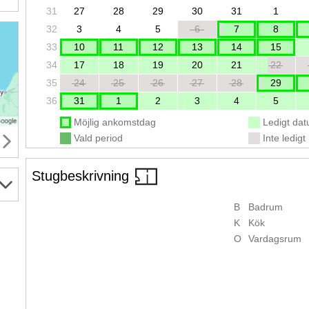
31
27
28
29
30
31
1
32
3
4
5
6
7
8
33
10
11
12
13
14
15
34
17
18
19
20
21
22
35
24
25
26
27
28
29
36
31
1
2
3
4
5
Möjlig ankomstdag
Ledigt da
Vald period
Inte ledigt
Stugbeskrivning
B
Badrum
K
Kök
O
Vardagsrum