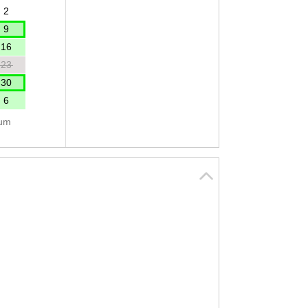
2
9
16
23
30
6
tum