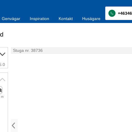
+46346
Genvägar
Inspiration
Kontakt
Husägare
d
Stuga nr. 38736
5.0
 m