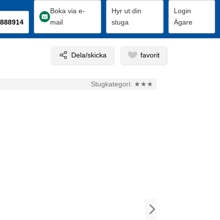
Boka via e-
Hyr ut din
Login
888914
mail
stuga
Ägare
Stugkategori:
★★★