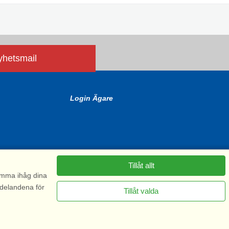
nyhetsmail
Login Ägare
Tillåt allt
komma ihåg dina
ddelandena för
Tillåt valda
6575