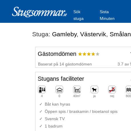
Sök
Sista
stuga
Minuten
Stuga:
Gamleby
,
Västervik
,
Smålan
Gästomdömen
Baserat på 14 gästomdömen
3.7 av 
Stugans faciliteter
4
0
40m²
ja
nej
800
Båt kan hyras
Öppen spis / braskamin / bioetanol spis
Svensk TV
1 badrum