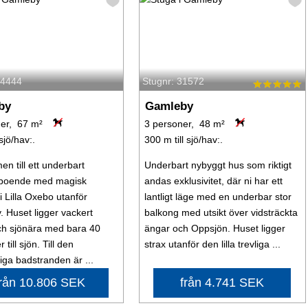
64444
Stugnr: 31572
by
Gamleby
er, 67 m²
3 personer, 48 m²
 sjö/hav:.
300 m till sjö/hav:.
n till ett underbart
Underbart nybyggt hus som riktigt
oende med magisk
andas exklusivitet, där ni har ett
 i Lilla Oxebo utanför
lantligt läge med en underbar stor
 Huset ligger vackert
balkong med utsikt över vidsträckta
ch sjönära med bara 40
ängar och Oppsjön. Huset ligger
 till sjön. Till den
strax utanför den lilla trevliga ...
iga badstranden är ...
från 10.806 SEK
från 4.741 SEK