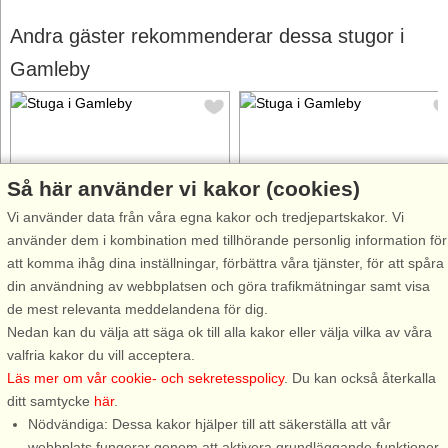
Andra gäster rekommenderar dessa stugor i
Gamleby
Så här använder vi kakor (cookies)
Stugnr: 64444
Stugnr: 31572
Vi använder data från våra egna kakor och tredjepartskakor. Vi
använder dem i kombination med tillhörande personlig information för
Gamleby
Gamleby
att komma ihåg dina inställningar, förbättra våra tjänster, för att spåra
6 personer, 67 m²
3 personer, 48 m²
din användning av webbplatsen och göra trafikmätningar samt visa
40 m till sjö/hav:.
300 m till sjö/hav:.
de mest relevanta meddelandena för dig.
Välkommen till ett underbart
Underbart nybyggt hus som
Nedan kan du välja att säga ok till alla kakor eller välja vilka av våra
sommarboende med magisk
riktigt andas exklusivitet, där ni
valfria kakor du vill acceptera.
sjöutsikt i Lilla Oxebo utanför
har ett lantligt läge med en
Läs mer om vår cookie- och sekretesspolicy
. Du kan också återkalla
Gamleby. Huset ligger vackert
underbar stor balkong med
ditt samtycke
här
.
natur- och sjönära med bara 40
utsikt över vidsträckta ängar
Nödvändiga: Dessa kakor hjälper till att säkerställa att vår
meter ner till sjön. Till den
och Oppsjön. Huset ligger strax
webbplats fungerar genom att aktivera grundläggande funktioner