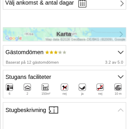
Välj ankomst & antal dagar
Karta
Gästomdömen
Baserat på 12 gästomdömen
3.2 av 5.0
Stugans faciliteter
6
2
150m²
nej
ja
nej
10 m
Stugbeskrivning