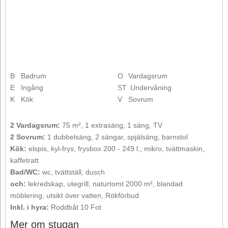
B
Badrum
O
Vardagsrum
E
Ingång
ST
Undervåning
K
Kök
V
Sovrum
2 Vardagsrum:
75 m², 1 extrasäng, 1 säng, TV
2 Sovrum:
1 dubbelsäng, 2 sängar, spjälsäng, barnstol
Kök:
elspis, kyl-frys, frysbox 200 - 249 l., mikro, tvättmaskin,
kaffetratt
Bad/WC:
wc, tvättställ, dusch
och:
lekredskap, utegrill, naturtomt 2000 m², blandad
möblering, utsikt över vatten, Rökförbud
Inkl. i hyra:
Roddbåt 10 Fot
Mer om stugan