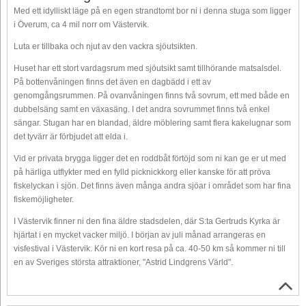
Med ett idylliskt läge på en egen strandtomt bor ni i denna stuga som ligger
i Överum, ca 4 mil norr om Västervik.
Luta er tillbaka och njut av den vackra sjöutsikten.
Huset har ett stort vardagsrum med sjöutsikt samt tillhörande matsalsdel.
På bottenvåningen finns det även en dagbädd i ett av
genomgångsrummen. På ovanvåningen finns två sovrum, ett med både en
dubbelsäng samt en växasäng. I det andra sovrummet finns två enkel
sängar. Stugan har en blandad, äldre möblering samt flera kakelugnar som
det tyvärr är förbjudet att elda i.
Vid er privata brygga ligger det en roddbåt förtöjd som ni kan ge er ut med
på härliga utflykter med en fylld picknickkorg eller kanske för att pröva
fiskelyckan i sjön. Det finns även många andra sjöar i området som har fina
fiskemöjligheter.
I Västervik finner ni den fina äldre stadsdelen, där S:ta Gertruds Kyrka är
hjärtat i en mycket vacker miljö. I början av juli månad arrangeras en
visfestival i Västervik. Kör ni en kort resa på ca. 40-50 km så kommer ni till
en av Sveriges största attraktioner, "Astrid Lindgrens Värld".