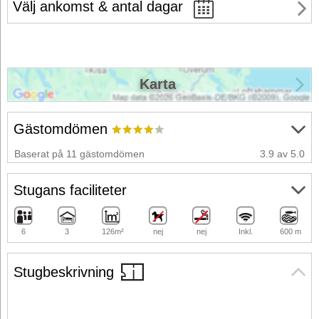
Välj ankomst & antal dagar
Karta
Gästomdömen
Baserat på 11 gästomdömen
3.9 av 5.0
Stugans faciliteter
6
3
126m²
nej
nej
Inkl.
600 m
Stugbeskrivning