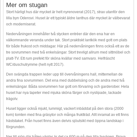
Mer om stugan
Stort härligt hus där mycket är helt nyrenoverat (2017), strax utanför den
lilla byn Odensvi. Huset är ett typiskt äldre lanthus där mycket är välbevarat
och moderniserat.
Nedervåningen innehåller två stycken entréer där den ena har en
välkomnande veranda under tak. Stort praktiskt lantkök med gott om plats
för både frukost och middagar. Här på nedervåningen finns också ett av de
tre sovrummen med två enkelsängar. Stort trevligt allrum med sittmöbel och
platt-TV. Ett rum prefekt för sköna kvällar med samvaro. Helfräscht
WC/duschutrymme (helt nytt 2017).
Den svängda trappen leder upp till övervåningens hall, mittemellan de
andra fina sovrummen. Det ena med dubbelsäng och de andra med två
enkelsängar. Båda sovrummen har gott om förvaring och garderober. Hela
huset har nya tapeter med mjuka sköna färger och nyslipade, lackade
trägolv.
Huset ligger också mjukt, lummigt, vackert inbäddat på den stora (2000
kvm) tomten med fina gräsytor och många fruktträd. Allt inramat av ett finns
häststaket. Från huset finns även delvis sjöutsikt med öppna landskap i
förgrunden.
Ner till sjön där båten väntar är det ca 600 m på den lilla byvägen. Prova