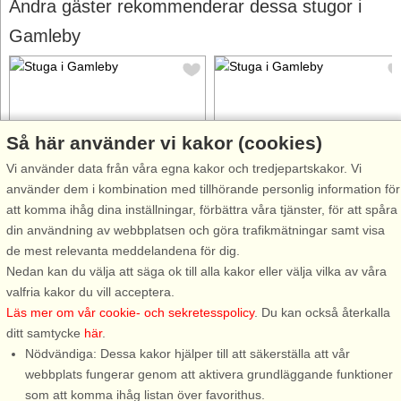
Andra gäster rekommenderar dessa stugor i
Gamleby
Så här använder vi kakor (cookies)
Stugnr: 64444
Stugnr: 31572
Vi använder data från våra egna kakor och tredjepartskakor. Vi
använder dem i kombination med tillhörande personlig information för
Gamleby
Gamleby
att komma ihåg dina inställningar, förbättra våra tjänster, för att spåra
6 personer, 67 m²
3 personer, 48 m²
din användning av webbplatsen och göra trafikmätningar samt visa
40 m till sjö/hav:.
300 m till sjö/hav:.
de mest relevanta meddelandena för dig.
Välkommen till ett underbart
Underbart nybyggt hus som
Nedan kan du välja att säga ok till alla kakor eller välja vilka av våra
sommarboende med magisk
riktigt andas exklusivitet, där ni
valfria kakor du vill acceptera.
sjöutsikt i Lilla Oxebo utanför
har ett lantligt läge med en
Läs mer om vår cookie- och sekretesspolicy
. Du kan också återkalla
Gamleby. Huset ligger vackert
underbar stor balkong med
ditt samtycke
här
.
natur- och sjönära med bara 40
utsikt över vidsträckta ängar
Nödvändiga: Dessa kakor hjälper till att säkerställa att vår
meter ner till sjön. Till den
och Oppsjön. Huset ligger strax
webbplats fungerar genom att aktivera grundläggande funktioner
barnvänliga badstranden är ...
utanför den lilla trevliga ...
som att komma ihåg listan över favorithus.