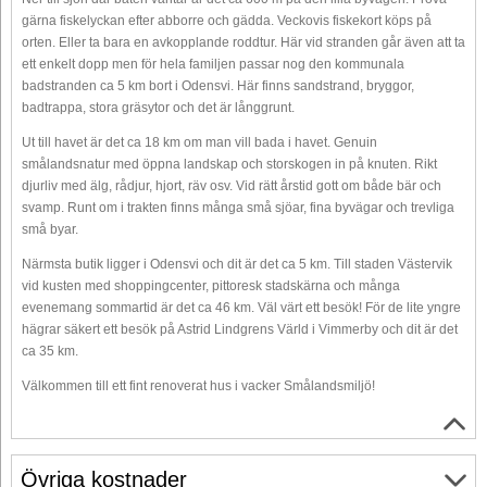
gärna fiskelyckan efter abborre och gädda. Veckovis fiskekort köps på
orten. Eller ta bara en avkopplande roddtur. Här vid stranden går även att ta
ett enkelt dopp men för hela familjen passar nog den kommunala
badstranden ca 5 km bort i Odensvi. Här finns sandstrand, bryggor,
badtrappa, stora gräsytor och det är långgrunt.
Ut till havet är det ca 18 km om man vill bada i havet. Genuin
smålandsnatur med öppna landskap och storskogen in på knuten. Rikt
djurliv med älg, rådjur, hjort, räv osv. Vid rätt årstid gott om både bär och
svamp. Runt om i trakten finns många små sjöar, fina byvägar och trevliga
små byar.
Närmsta butik ligger i Odensvi och dit är det ca 5 km. Till staden Västervik
vid kusten med shoppingcenter, pittoresk stadskärna och många
evenemang sommartid är det ca 46 km. Väl värt ett besök! För de lite yngre
hägrar säkert ett besök på Astrid Lindgrens Värld i Vimmerby och dit är det
ca 35 km.
Välkommen till ett fint renoverat hus i vacker Smålandsmiljö!
Övriga kostnader