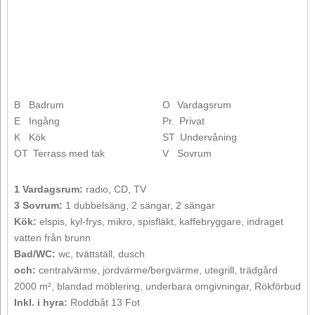
B
Badrum
O
Vardagsrum
E
Ingång
Pr.
Privat
K
Kök
ST
Undervåning
OT
Terrass med tak
V
Sovrum
1 Vardagsrum:
radio, CD, TV
3 Sovrum:
1 dubbelsäng, 2 sängar, 2 sängar
Kök:
elspis, kyl-frys, mikro, spisfläkt, kaffebryggare, indraget
vatten från brunn
Bad/WC:
wc, tvättställ, dusch
och:
centralvärme, jordvärme/bergvärme, utegrill, trädgård
2000 m², blandad möblering, underbara omgivningar, Rökförbud
Inkl. i hyra:
Roddbåt 13 Fot