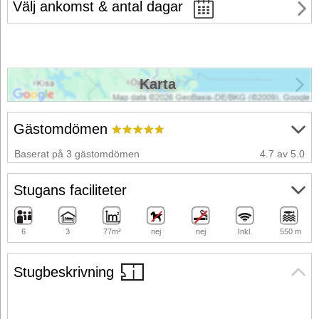
Välj ankomst & antal dagar
Karta
Gästomdömen
Baserat på 3 gästomdömen
4.7 av 5.0
Stugans faciliteter
6
3
77m²
nej
nej
Inkl.
550 m
Stugbeskrivning