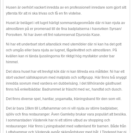
Husen är oerhört vackert inredda av en professionell inredare som gjort sitt
yttersta för att ni ska trivas och få en fin vistelse.
Huset är beläget i ett lugnt härligt sommarstugeområde där ni kan njuta av
atmosfären på er promenad till de fina badplatserna i havsviken Syrsan/
Porsviken. Ni har även ett fint naturreservat Djursnäs Kase.
Ni har ett underbart stort altandäck med utemöbler där ni kan ha det gott
och umgås eller bara njuta av lugnet, fågelkvittret och atmosfären. På
kvällen kan ni tända ljusslingorna för riktigt hög mysfaktor under bar
himmel.
Det stora huset har ett trevligt kök där ni kan tillreda era måltider. Ni har ett
stort vackert sällskapsrum med matplats och soffgrupp. Här finns två snyggt
inredda sovrum med vardera en dubbelsäng. I det tillhörande gästhuset
finns två enkelbäddar. Badrummet är fräscht med wc, handfat och dusch.
Det finns diverse spel, hantlar, yogamatta, träningsband för den som vill.
Det är bara 18km till Loftahammar om ni vill njuta av större badplatser,
sjöliv och fina restauranger. Även Gamleby brukar vara populärt att besöka.
I sommarstaden Västervik har ni ett större utbud av shopping och
restauranger. Här finns Lysingsbadet med vattenland för barnen. Både från
Loftahammar och Västervik avgår skärgårdsturer med båt. I Tindered har ni