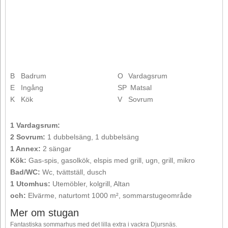
B
Badrum
O
Vardagsrum
E
Ingång
SP
Matsal
K
Kök
V
Sovrum
1 Vardagsrum:
2 Sovrum:
1 dubbelsäng, 1 dubbelsäng
1 Annex:
2 sängar
Kök:
Gas-spis, gasolkök, elspis med grill, ugn, grill, mikro
Bad/WC:
Wc, tvättställ, dusch
1 Utomhus:
Utemöbler, kolgrill, Altan
och:
Elvärme, naturtomt 1000 m², sommarstugeområde
Mer om stugan
Fantastiska sommarhus med det lilla extra i vackra Djursnäs.