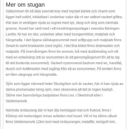
Mer om stugan
Välkommen till ett äkta svenskt torp med mycket kärlek och charm som
ligger helt ostört, inbäddad i underbar natur där ni ser vattnet vackert glittra.
Här kan ni verkligen njuta av lugnet med sjö, skog och äng som närmsta
granne. Huset har varit med i ett inredningsreportage i svenska tidningen
Lantliv. Ni har en stor, underbar altan med loungemöbler, matplats och
hängmatta. I det öppna sällskapsrummet med soffgrupp och matplats finns
Smart-tv samt braskamin (ved ingår). I det fina köket finns diskmaskin och
matplats. På övervåningen finns tre sovrum, två med dubbelsäng och ett
med en enkelsäng (ett av sovrummen är ett genomgångsrum för att ta sig
till det bortersta sovrummet). Vackert nyrenoverat badrum med wc, handfat,
dusch och tvättmaskin med ingång från ett av sovrummen. På tomten finns
en liten utegrupp och hängmatta.
Sjön som ligger närmast heter Stockgölen och är vacker, här ni kan njuta av
sköna promenader kring sjön, men observera att det är ingen badsjö.
Större mer barnvänliga badplatser finns t.ex. i Skedshult eller i
Valdemarsvik.
Närmsta restaurang där ni kan äta hemlagad mat och frukost, finns i
Kårtorp vid motorvägen innan avfarten mot huset. Vill ni ha större utbud
finns Valdemarsvik 12km bort med restauranger, mataffär, minigolf mm.