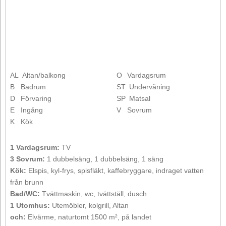
AL
Altan/balkong
O
Vardagsrum
B
Badrum
ST
Undervåning
D
Förvaring
SP
Matsal
E
Ingång
V
Sovrum
K
Kök
1 Vardagsrum:
TV
3 Sovrum:
1 dubbelsäng, 1 dubbelsäng, 1 säng
Kök:
Elspis, kyl-frys, spisfläkt, kaffebryggare, indraget vatten
från brunn
Bad/WC:
Tvättmaskin, wc, tvättställ, dusch
1 Utomhus:
Utemöbler, kolgrill, Altan
och:
Elvärme, naturtomt 1500 m², på landet