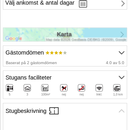
Välj ankomst & antal dagar
Karta
Gästomdömen
Baserat på 2 gästomdömen
4.0 av 5.0
Stugans faciliteter
5
3
100m²
nej
nej
Inkl.
1,0 km
Stugbeskrivning