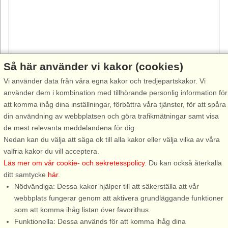
Så här använder vi kakor (cookies)
Vi använder data från våra egna kakor och tredjepartskakor. Vi
använder dem i kombination med tillhörande personlig information för
att komma ihåg dina inställningar, förbättra våra tjänster, för att spåra
Stugnr: 57724
din användning av webbplatsen och göra trafikmätningar samt visa
Edsbruk
de mest relevanta meddelandena för dig.
6 personer, 77 m²
Nedan kan du välja att säga ok till alla kakor eller välja vilka av våra
550 m till sjö/hav:.
valfria kakor du vill acceptera.
Läs mer om vår cookie- och sekretesspolicy
. Du kan också återkalla
Fantastiska sommarhus med det lilla extra i vackra Djursnäs.
ditt samtycke
här
.
Husen är oerhört vackert inredda av en professionell inredare
Nödvändiga: Dessa kakor hjälper till att säkerställa att vår
som gjort sitt yttersta för att ni ska trivas och få en fin vistelse.
webbplats fungerar genom att aktivera grundläggande funktioner
Huset är ...
som att komma ihåg listan över favorithus.
från 9.574 SEK
Funktionella: Dessa används för att komma ihåg dina