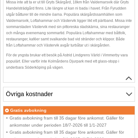
Missa inte att ta er ut till Gryts Skärgård, 18km från Valdemarsvik där Gryts
Handelsträdgård finns. Lite längre ut kan ni bada i havet. Från Fyrudden
utgår båtturer till de mindre öarna. Populära skärgårdssamhällen som
Valdemarsvik, Loftahammar och Västervik ligger likt ett pärlband. Missa inte
sommarstaden Västervik med sin pittoreska stadskärna, sina restauranger
och många evenemang sommartid. Populära Loftahammar med båtfolk,
restauranger, kaféer samt svalkande bad vid stränder och klippor. Både
från Loftahammar och Västervik avgår turbåtar ut i skärgården.
För de yngsta brukar ett besök på Astrid Lindgrens Värld i Vimmerby vara
populärt. Eller varför inte Kolmårdens Djurpark med ett glass-stopp i
underbara Söderköping på vägen.
Övriga kostnader
Gratis avbokning
Gratis avbokning fram till 35 dagar före ankomst. Gäller för
ankomster under perioden 18/7-2026 till 1/1-2027
Gratis avbokning fram till 35 dagar före ankomst. Gäller för