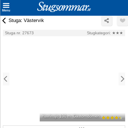
×
Menu
Stuga: Västervik
Sök stuga
Stuga nr. 27673
Stugkategori:
★★★
Sista Minuten
Genvägar
Inspiration
Kontakt
Husägare
Se hur mycket du kan tjäna
Räkna ut din
Hav/insjö 100 m
Gästomdömen
hyresintäkt