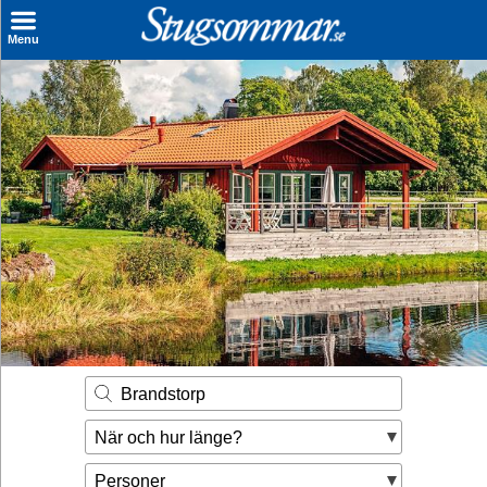
×
Menu
Sök stuga
Sista Minuten
Genvägar
Inspiration
Kontakt
Husägare
Se hur mycket du kan tjäna
Brandstorp
Räkna ut din
När och hur länge?
hyresintäkt
Personer