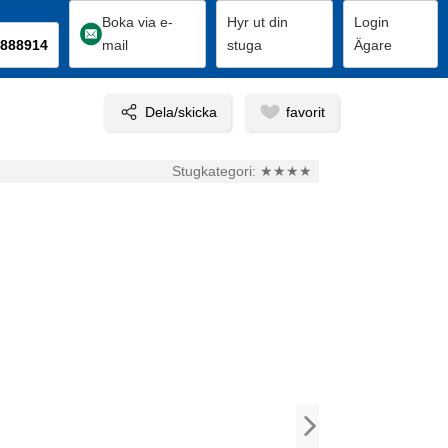
Boka via e-
Hyr ut din
Login
888914
mail
stuga
Ägare
Stugkategori:
★★★★