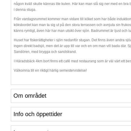
någon kväll skulle kännas lite kulen. Här kan man slå sig ner med en bra bok
i denna stuga.
Från vardagsrummet kommer man vidare till köket som har både induktion
köksbordet kan man ta sig ut på den stora terrassen och avnjuta sin fruko
känns rymligt, även här har man utsikt över sjön. Badrummet är ljust och l
Huset har fiskerättigheter i sjön nedanför stugan. Det finns även andra sjöa
ingen direkt badsjö, men det är upp till var och en om man vill bada där. 
Sandören, med brygga och sandstrand.
I Häradsbäck 4km bort finns ett café med restaurang som är väl värt ett be
Välkomna till en riktigt härlig semestervistelse!
Om området
Info och öppettider