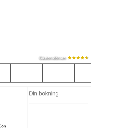
Gästomdömen
Din bokning
Sön