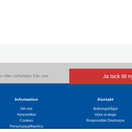
 eller nyhetstips från oss.
Ja tack till 
Information
Kontakt
Om oss
Bokningsfrågor
Hyresvillkor
Hyra ut stuga
Cookies
Responsible Disclosure
Personuppgiftspolicy