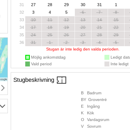
31
27
28
29
30
31
1
.
32
3
4
5
6
7
8
l
33
10
11
12
13
14
15
34
17
18
19
20
21
22
35
24
25
26
27
28
29
36
31
1
2
3
4
5
Stugan är inte ledig den valda perioden.
Möjlig ankomstdag
Ledigt da
Vald period
Inte ledigt
Stugbeskrivning
B
Badrum
BY
Groventré
E
Ingång
K
Kök
O
Vardagsrum
V
Sovrum