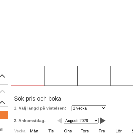
Sök pris och boka
1. Välj längd på vistelsen:
2. Ankomstdag:
.
ll
Vecka
Mån
Tis
Ons
Tors
Fre
Lör