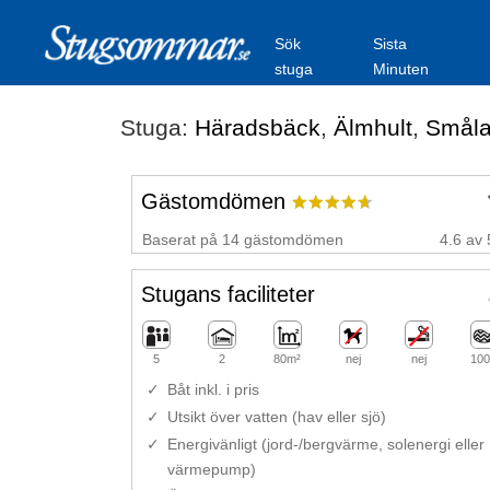
Sök
Sista
stuga
Minuten
Stuga:
Häradsbäck
,
Älmhult
,
Smål
Gästomdömen
Baserat på 14 gästomdömen
4.6 av 
Stugans faciliteter
5
2
80m²
nej
nej
100
Båt inkl. i pris
Utsikt över vatten (hav eller sjö)
Energivänligt (jord-/bergvärme, solenergi eller
värmepump)