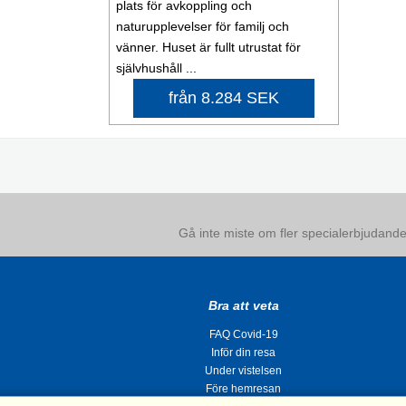
plats för avkoppling och
naturupplevelser för familj och
vänner. Huset är fullt utrustat för
självhushåll ...
från 8.284 SEK
Gå inte miste om fler specialerbjudanden
Bra att veta
FAQ Covid-19
Inför din resa
Under vistelsen
Före hemresan