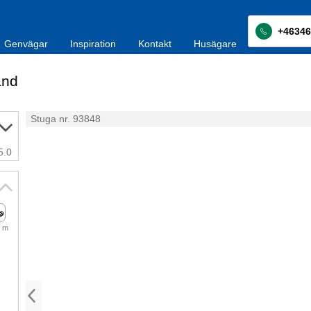
+46346
Genvägar
Inspiration
Kontakt
Husägare
and
Stuga nr. 93848
5.0
 m