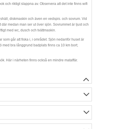
 och riktigt slappna av. Observera att det inte finns wifi
shäll, diskmaskin och även en vedspis. och sovrum. Vid
st där medan man ser ut över sjön. Sovrummet är ljust och
uftigt med wc, dusch och tvättmaskin.
r som går att fiska i, i området. Sjön nedanför huset är
Sjö med bra långgrund badplats finns ca 10 km bort;
sök. Här i närheten finns också en mindre mataffär.