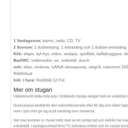
1 Vardagsrum:
kamin, radio, CD, TV
2 Sovrum:
1 dubbelsäng, 1 extrasäng och 1 dubbel extrasäng
Kök:
elspis, kyl-frys, mikro, vedspis, spisfläkt, kaffebryggare, 
Bad/WC:
tvättmaskin, wc, tvättställ, dusch
och:
altan, elvärme, luft/luft värmepump, utegrill, naturtomt 15
Rökförbud
Inkl. i hyra:
Roddbåt 12 Fot
Mer om stugan
Välkomna till detta röda torp i Smålands mysiga skogar med en underbar ut
Huset passar perfekt för den naturintresserade eller för dig som söker l
nere i sjön eller ge sig ut på vandring över markerna.
När man kommer in i huset möts man av en rymlig hall och däifrån har man
extrabädd. I vardagsrummet finns TV, bekväma möbler och en vacker bras