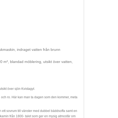
diskmaskin, indraget vatten från brunn
00 m², blandad möblering, utsikt över vatten,
sikt över sjön Kvistagyl.
ugn och ro. Här kan man ta dagen som den kommer, meta
 ett sovrum till vänster med dubbel bäddsoffa samt en
kamin från 1800- talet som ger en mysig atmosfär om