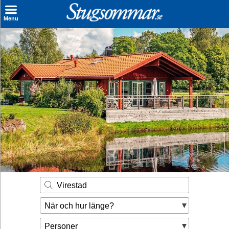
×
Menu
Sök stuga
Sista Minuten
Genvägar
Inspiration
Kontakt
Husägare
Se hur mycket du kan tjäna
Virestad
Räkna ut din
När och hur länge?
hyresintäkt
Personer