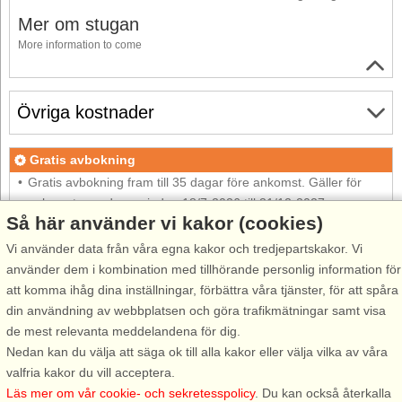
Mer om stugan
More information to come
Övriga kostnader
Gratis avbokning
Gratis avbokning fram till 35 dagar före ankomst. Gäller för
ankomster under perioden 18/7-2026 till 31/12-2027
Så här använder vi kakor (cookies)
Se villkor här
Vi använder data från våra egna kakor och tredjepartskakor. Vi
Om området
använder dem i kombination med tillhörande personlig information för
att komma ihåg dina inställningar, förbättra våra tjänster, för att spåra
din användning av webbplatsen och göra trafikmätningar samt visa
Topp-attraktioner i området
de mest relevanta meddelandena för dig.
Nedan kan du välja att säga ok till alla kakor eller välja vilka av våra
valfria kakor du vill acceptera.
Info och öppettider
Läs mer om vår cookie- och sekretesspolicy
. Du kan också återkalla