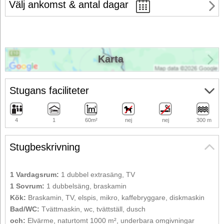
Välj ankomst & antal dagar
Karta
Stugans faciliteter
4
1
60m²
nej
nej
300 m
Stugbeskrivning
1 Vardagsrum:
1 dubbel extrasäng, TV
1 Sovrum:
1 dubbelsäng, braskamin
Kök:
Braskamin, TV, elspis, mikro, kaffebryggare, diskmaskin
Bad/WC:
Tvättmaskin, wc, tvättställ, dusch
och:
Elvärme, naturtomt 1000 m², underbara omgivningar