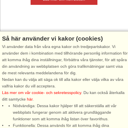
Uppe i Nordvästra Sverige ligger Norrbotten, som erbjuder allt från
Så här använder vi kakor (cookies)
fantastiska nationalparker och en uppsjö av utomhusaktiviteter till
Vi använder data från våra egna kakor och tredjepartskakor. Vi
kultur och världsberömt ishotell. Upplev de häftiga konstrasterna
använder dem i kombination med tillhörande personlig information för
mellan vintermörker och midnattssol, högfjäll och skärgård, glesbygd
att komma ihåg dina inställningar, förbättra våra tjänster, för att spåra
och städer.
din användning av webbplatsen och göra trafikmätningar samt visa
de mest relevanta meddelandena för dig.
Sommartid finns både skärgård att upptäcka och vandringsleder där
Nedan kan du välja att säga ok till alla kakor eller välja vilka av våra
man kan njuta av omgivningen i lugn och ro. Det finns flera härliga
valfria kakor du vill acceptera.
och långgrunda sandstränder, perfekta för hela familjen.
Läs mer om vår cookie- och sekretesspolicy
. Du kan också återkalla
I Norrbotten kan man få vara med om att se det magiska och
ditt samtycke
här
.
sägenomspunna norrskenet, Aurora Borealis, där ljuslågorna dansar
Nödvändiga: Dessa kakor hjälper till att säkerställa att vår
över den mörka vinterhimlen i allt från grönt, blått, lila och ibland till
webbplats fungerar genom att aktivera grundläggande
och med rött. Norrskenets skådespel har fascinerat och inspirerat
funktioner som att komma ihåg listan över favorithus.
människor i alla år, varför inte uppleva det du också!
Funktionella: Dessa används för att komma ihåg dina