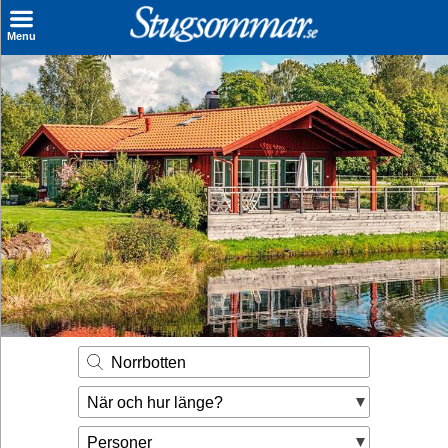
×
Menu
Sök stuga
Sista Minuten
Genvägar
Inspiration
Kontakt
Husägare
Se hur mycket du kan tjäna
Norrbotten
Räkna ut din
När och hur länge?
hyresintäkt
Personer