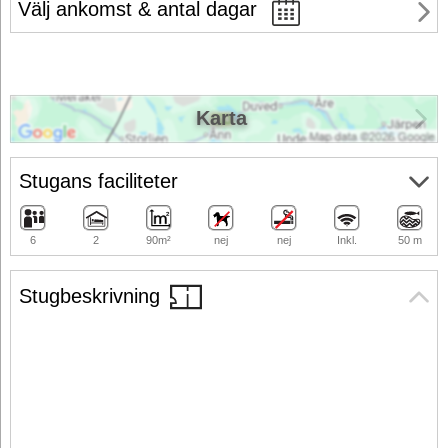
Välj ankomst & antal dagar
Karta
Stugans faciliteter
6
2
90m²
nej
nej
Inkl.
50 m
Stugbeskrivning