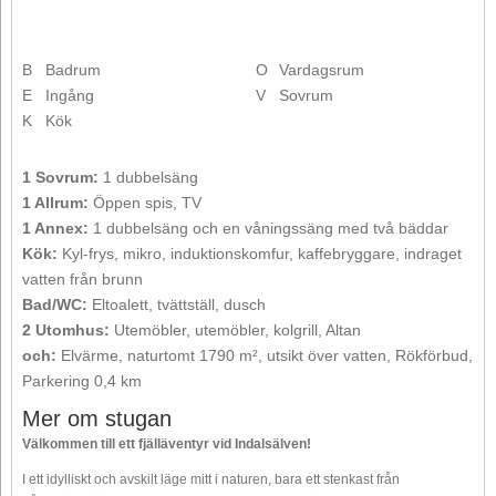
B
Badrum
O
Vardagsrum
E
Ingång
V
Sovrum
K
Kök
1 Sovrum:
1 dubbelsäng
1 Allrum:
Öppen spis, TV
1 Annex:
1 dubbelsäng och en våningssäng med två bäddar
Kök:
Kyl-frys, mikro, induktionskomfur, kaffebryggare, indraget
vatten från brunn
Bad/WC:
Eltoalett, tvättställ, dusch
2 Utomhus:
Utemöbler, utemöbler, kolgrill, Altan
och:
Elvärme, naturtomt 1790 m², utsikt över vatten, Rökförbud,
Parkering 0,4 km
Mer om stugan
Välkommen till ett fjälläventyr vid Indalsälven!
I ett idylliskt och avskilt läge mitt i naturen, bara ett stenkast från