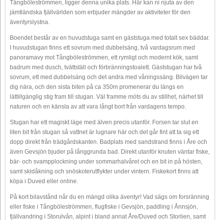
Tångböleströmmen, ligger denna unika plats. Här kan ni njuta av den
jämtländska fjällvärlden som erbjuder mängder av aktiviteter för den
äventyrslystna.
Boendet består av en huvudstuga samt en gäststuga med totalt sex bäddar.
I huvudstugan finns ett sovrum med dubbelsäng, två vardagsrum med
panoramavy mot Tångböleströmmen, ett rymligt och modernt kök, samt
badrum med dusch, tvättställ och förbränningstoalett. Gäststugan har två
sovrum, ett med dubbelsäng och det andra med våningssäng. Bilvägen tar
dig nära, och den sista biten på ca 350m promenerar du längs en
lättillgänglig stig fram till stugan. Väl framme möts du av stillhet, närhet till
naturen och en känsla av att vara långt bort från vardagens tempo.
Stugan har ett magiskt läge med älven precis utanför. Forsen tar slut en
liten bit från stugan så vattnet är lugnare här och det går fint att ta sig ett
dopp direkt från trädgårdskanten. Badplats med sandstrand finns i Åre och
även Gevsjön bjuder på långgrunda bad. Direkt utanför knuten väntar fiske,
bär- och svampplockning under sommarhalvåret och en bit in på hösten,
samt skidåkning och snöskoterutflykter under vintern. Fiskekort finns att
köpa i Duved eller online.
På kort bilavstånd når du en mängd olika äventyr! Vad sägs om forsränning
eller fiske i Tångböleströmmen, flugfiske i Gevsjön, paddling i Ånnsjön,
fjällvandring i Storulvån, alpint i bland annat Åre/Duved och Storlien, samt