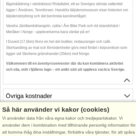
fågelskådning i världsklass! Ristafallet, ett av Sveriges största vattenfall
ligger i Åreälven, Tennforsen. Handöls täljstensmuseum visar historien om
täljstensbrytning och det berömda karolinertåget.
Vandra Jämtlandstriangeln, cykla i Åre Bike Park och rid islandshäst i
Meråker i Norge - upplevelserna bara väntar på er!
I Duved (17,5km) finns en hel del butiker, restauranger och café.
Storhandling av mat och förnödenheter görs med fördel i köpcentrum som
ligger vid Storliens gränshandel (35km) mot Norge.
Välkommen till en äventyrssemester där du kan kombinera aktivitet
och vila, mitt i fjällens lugn – ett unikt sätt att uppleva vackra Sverige.
Övriga kostnader
Så här använder vi kakor (cookies)
Gratis avbokning
Vi använder data från våra egna kakor och tredjepartskakor. Vi
Gratis avbokning fram till 35 dagar före ankomst. Gäller för
använder dem i kombination med tillhörande personlig information för
ankomster under perioden 25/7-2026 till 31/12-2027
att komma ihåg dina inställningar, förbättra våra tjänster, för att spåra
Se villkor här