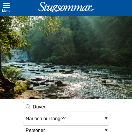
×
Menu
Sök stuga
Sista Minuten
Genvägar
Inspiration
Kontakt
Husägare
Se hur mycket du kan tjäna
Duved
Räkna ut din
När och hur länge?
hyresintäkt
Personer