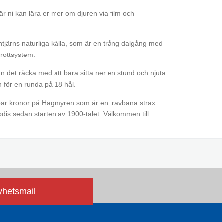
är ni kan lära er mer om djuren via film och
ntjärns naturliga källa, som är en trång dalgång med
grottsystem.
kan det räcka med att bara sitta ner en stund och njuta
n för en runda på 18 hål.
 par kronor på Hagmyren som är en travbana strax
dis sedan starten av 1900-talet. Välkommen till
nyhetsmail