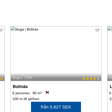
Stugnr: 7290
S
Bollnäs
L
6 personer, 90 m²
6
100 m till sjö/hav:.
1
från 5.827 SEK