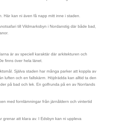
. Här kan ni även få napp mitt inne i staden.
kanotsafari till Vildmarksbyn i Nordanstig där både bad,
anor.
arna är av speciell karaktär där arkitekturen och
De finns över hela länet.
tsmål. Själva staden har många parker att koppla av
rån luften och en fallskärm. Höjdrädda kan alltid ta den
 bjuder på bad och lek. En golfrunda på en av Norrlands
cken med fornlämningar från järnåldern och vintertid
är grenar att klara av. I Edsbyn kan ni uppleva