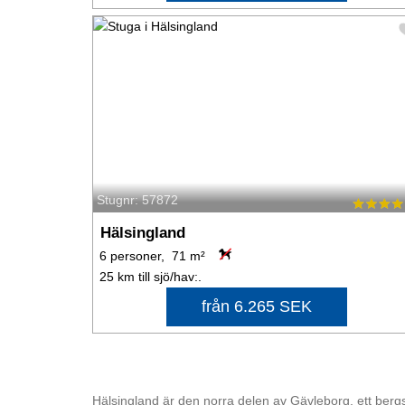
Stugnr: 57872
Hälsingland
6 personer, 71 m²
25 km till sjö/hav:.
från 6.265 SEK
Hälsingland är den norra delen av Gävleborg, ett ber