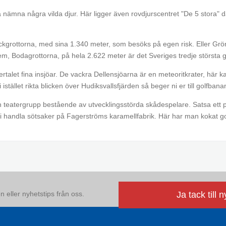
a nämna några vilda djur. Här ligger även rovdjurscentret "De 5 stora" d
lickgrottorna, med sina 1.340 meter, som besöks på egen risk. Eller Grö
tem, Bodagrottorna, på hela 2.622 meter är det Sveriges tredje största 
ertalet fina insjöar. De vackra Dellensjöarna är en meteoritkrater, här 
tället rikta blicken över Hudiksvallsfjärden så beger ni er till golfbana
n teatergrupp bestående av utvecklingsstörda skådespelare. Satsa ett
ni handla sötsaker på Fagerströms karamellfabrik. Här har man kokat go
 eller nyhetstips från oss.
Ja tack till 