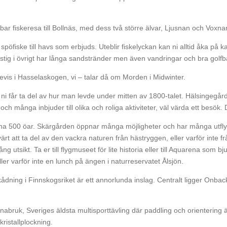
 fiskeresa till Bollnäs, med dess två större älvar, Ljusnan och Voxnan
 spöfiske till havs som erbjuds. Uteblir fiskelyckan kan ni alltid åka på 
tig i övrigt har långa sandstränder men även vandringar och bra golfb
bevis i Hasselaskogen, vi – talar då om Morden i Midwinter.
i får ta del av hur man levde under mitten av 1800-talet. Hälsingegård
ch många inbjuder till olika och roliga aktiviteter, väl värda ett besök. 
a 500 öar. Skärgården öppnar många möjligheter och har många utflyk
ärt att ta del av den vackra naturen från hästryggen, eller varför inte f
 utsikt. Ta er till flygmuseet för lite historia eller till Aquarena som
ller varför inte en lunch på ängen i naturreservatet Ålsjön.
kådning i Finnskogsriket är ett annorlunda inslag. Centralt ligger Onba
oxnabruk, Sveriges äldsta multisporttävling där paddling och orientering 
istallplockning.