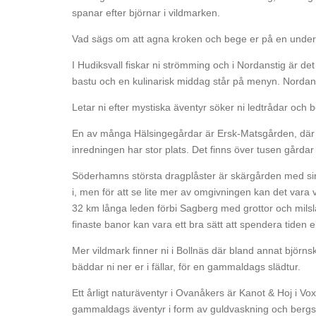
spanar efter björnar i vildmarken.
Vad sägs om att agna kroken och bege er på en underbar
I Hudiksvall fiskar ni strömming och i Nordanstig är det
bastu och en kulinarisk middag står på menyn. Nordans
Letar ni efter mystiska äventyr söker ni ledtrådar och 
En av många Hälsingegårdar är Ersk-Matsgården, där n
inredningen har stor plats. Det finns över tusen gårdar o
Söderhamns största dragplåster är skärgården med sin
i, men för att se lite mer av omgivningen kan det vara v
32 km långa leden förbi Sagberg med grottor och milslång
finaste banor kan vara ett bra sätt att spendera tiden e
Mer vildmark finner ni i Bollnäs där bland annat björns
bäddar ni ner er i fällar, för en gammaldags slädtur.
Ett årligt naturäventyr i Ovanåkers är Kanot & Hoj i V
gammaldags äventyr i form av guldvaskning och bergskr