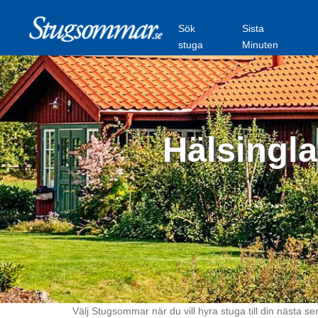
Sök
Sista
stuga
Minuten
Hälsingla
Välj Stugsommar när du vill hyra stuga till din nästa se