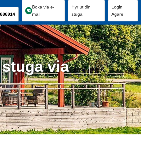
Boka via e-
Hyr ut din
Login
888914
mail
stuga
Ägare
 stuga via