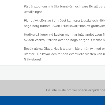
På Järvzoo kan ni träffa brunbjörn och varg för att bar
utställningar.
Fler utflyktsförslag i området kan vara Ljusdal och Hö
höga berg runtom. Även i Hudiksvall finns ett grottsys
Hudiksvall ligger vid kusten men har inåt landet även fl
av den vackra utsikten över de höga bergen. Önskar ni is
Besök gärna Glada Hudik teatern, känd från tv, med e
utanför Hudiksvall och för den eventuella vinsten kan 
Gälvleborg!
Gå inte miste om fler specialerbjudanden