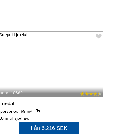
tugnr: 10369
jusdal
 personer, 69 m²
10 m till sjö/hav:.
från 6.216 SEK