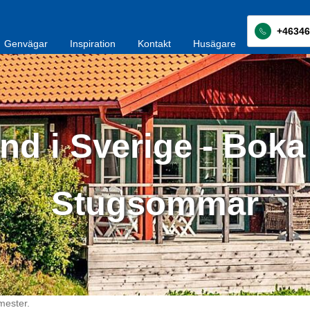
+46346
Genvägar
Inspiration
Kontakt
Husägare
nd i Sverige - Boka
Stugsommar
mester.