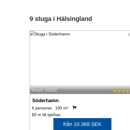
9 stuga i Hälsingland
Stugnr: 55262
Söderhamn
6 personer, 100 m²
60 m till sjö/hav:.
från 10.368 SEK