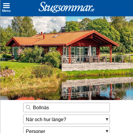
×
Menu
Sök stuga
Sista Minuten
Genvägar
Inspiration
Kontakt
Husägare
Se hur mycket du kan tjäna
Bollnäs
Räkna ut din
När och hur länge?
hyresintäkt
Personer