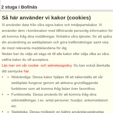
2 stuga i Bollnäs
Så här använder vi kakor (cookies)
Vi använder data från våra egna kakor och tredjepartskakor. Vi
använder dem i kombination med tillhörande personlig information för
att komma ihåg dina inställningar, förbättra våra tjänster, för att spåra
din användning av webbplatsen och göra trafikmätningar samt visa
Stugnr: 7290
de mest relevanta meddelandena för dig.
Bollnäs
Nedan kan du välja att säga ok till alla kakor eller välja vilka av våra
valfria kakor du vill acceptera.
6 personer, 90 m²
Läs mer om vår cookie- och sekretesspolicy
. Du kan också återkalla
100 m till sjö/hav:.
ditt samtycke
här
.
Fin vit stuga precis intill
Nödvändiga: Dessa kakor hjälper till att säkerställa att vår
Istesjön. Här finns badbrygga,
webbplats fungerar genom att aktivera grundläggande
stor altan och härlig omgivning.
funktioner som att komma ihåg listan över favorithus.
Perfekt för familjen som vill ha
Funktionella: Dessa används för att komma ihåg dina
lugnet men ändå närhet till det
sökinställningar, t.ex. antal personer, husdjur, ankomstdatum
mesta. Boendet passar för de
etc.
som vill uppleva ...
Statistiska: Dessa möjliggör en bättre användarupplevelse,