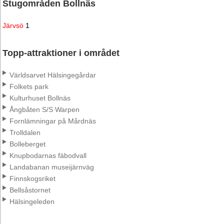
Stugområden Bollnäs
Järvsö
1
Topp-attraktioner i området
Världsarvet Hälsingegårdar
Folkets park
Kulturhuset Bollnäs
Ångbåten S/S Warpen
Fornlämningar på Mårdnäs
Trolldalen
Bolleberget
Knupbodarnas fäbodvall
Landabanan museijärnväg
Finnskogsriket
Bellsåstornet
Hälsingeleden