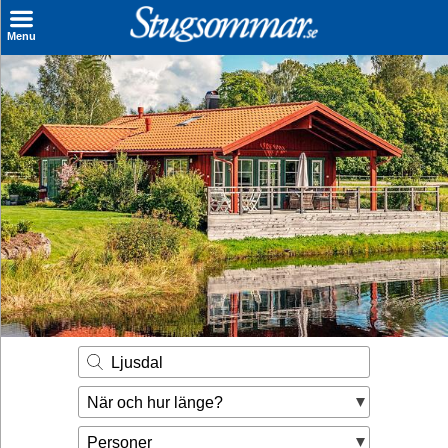
×
Menu
Sök stuga
Sista Minuten
Genvägar
Inspiration
Kontakt
Husägare
Se hur mycket du kan tjäna
Ljusdal
Räkna ut din
När och hur länge?
hyresintäkt
Personer