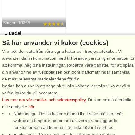
Stugnr: 10369
Ljusdal
6 personer, 69 m²
Så här använder vi kakor (cookies)
110 m till sjö/hav:.
Vi använder data från våra egna kakor och tredjepartskakor. Vi
från 6.216 SEK
använder dem i kombination med tillhörande personlig information för
att komma ihåg dina inställningar, förbättra våra tjänster, för att spåra
din användning av webbplatsen och göra trafikmätningar samt visa
de mest relevanta meddelandena för dig.
Nedan kan du välja att säga ok till alla kakor eller välja vilka av våra
Ljusdal, upplev natur, kultur och gemenskap!
valfria kakor du vill acceptera.
Läs mer om vår cookie- och sekretesspolicy
. Du kan också återkalla
Ljusdal är en plats där skog, sjöar och öppna landskap möts och
ditt samtycke
här
.
skapar rum för både äventyr och ro. Här bildar kulturevenemang och
Nödvändiga: Dessa kakor hjälper till att säkerställa att vår
lokala traditioner en unik atmosfär att uppleva. Utforska den vackra
webbplats fungerar genom att aktivera grundläggande
naturen, perfekt för vandring och fiske. På vintern erbjuder området
funktioner som att komma ihåg listan över favorithus.
skidåkning och andra vinteraktiviteter för hela familjen. Sommaren
Funktionella: Dessa används för att komma ihåg dina