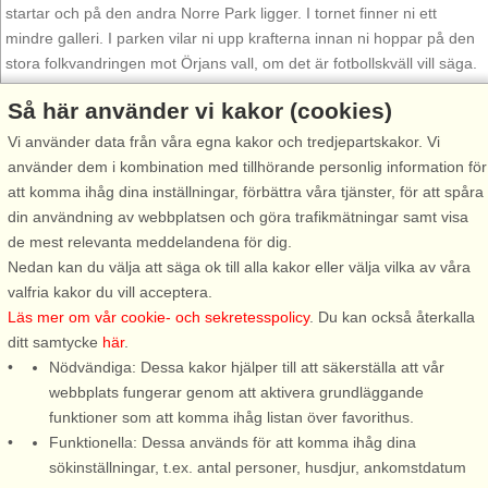
startar och på den andra Norre Park ligger. I tornet finner ni ett
mindre galleri. I parken vilar ni upp krafterna innan ni hoppar på den
stora folkvandringen mot Örjans vall, om det är fotbollskväll vill säga.
Vidare kan konstälskare besöka Mjellby konstmuseum, fiskare kan ta
Så här använder vi kakor (cookies)
en paus för lite laxfiske eller ta sig till brottet där ni fångar upp någon
Vi använder data från våra egna kakor och tredjepartskakor. Vi
av sommarens alla konserter.
använder dem i kombination med tillhörande personlig information för
att komma ihåg dina inställningar, förbättra våra tjänster, för att spåra
Sommartid bubblar staden av liv då alla turisterna kommer, här fyller
din användning av webbplatsen och göra trafikmätningar samt visa
uteserveringarna gatorna och det köas till krogställerna. Men här
de mest relevanta meddelandena för dig.
finner ni även många olika evenemang. Halmstad kan kallas Golfens
Nedan kan du välja att säga ok till alla kakor eller välja vilka av våra
Mecka, här finns hela 11 banor med den i Tylösand på toppen.
valfria kakor du vill acceptera.
Tylösand kännetecknar främst en sak – bad, och det är med all rätt.
Läs mer om vår cookie- och sekretesspolicy
. Du kan också återkalla
På 7 km sandstrand trängs människorna i solen och i vattnet med
ditt samtycke
här
.
utsikt över Tylön. Lite längre ut till havs får ni dock vara för er själva –
Nödvändiga: Dessa kakor hjälper till att säkerställa att vår
det fordras förstås en vindsurfingbräda. Själva stranden fortsätter
webbplats fungerar genom att aktivera grundläggande
vidare till Ringenäs och Frösakull där det är något glesare bland de
funktioner som att komma ihåg listan över favorithus.
solbadande. Fortsätter ni vidare med bil på kustvägen så tar ni del av
Funktionella: Dessa används för att komma ihåg dina
vackert landskap men även flera badstränder, t ex i Haverdal. Här
sökinställningar, t.ex. antal personer, husdjur, ankomstdatum
samsas man om 4 km sandstrand och härifrån kan ni även ta någon