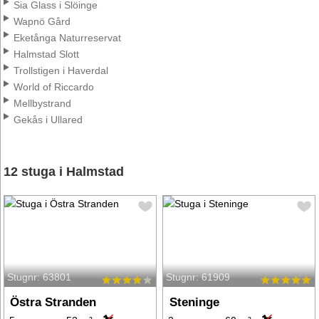
Sia Glass i Slöinge
Wapnö Gård
Eketånga Naturreservat
Halmstad Slott
Trollstigen i Haverdal
World of Riccardo
Mellbystrand
Gekås i Ullared
12 stuga i Halmstad
Stugnr: 63801
Stugnr: 61909
Östra Stranden
Steninge