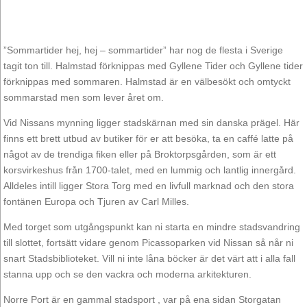
”Sommartider hej, hej – sommartider” har nog de flesta i Sverige
tagit ton till. Halmstad förknippas med Gyllene Tider och Gyllene tider
förknippas med sommaren. Halmstad är en välbesökt och omtyckt
sommarstad men som lever året om.
Vid Nissans mynning ligger stadskärnan med sin danska prägel. Här
finns ett brett utbud av butiker för er att besöka, ta en caffé latte på
något av de trendiga fiken eller på Broktorpsgården, som är ett
korsvirkeshus från 1700-talet, med en lummig och lantlig innergård.
Alldeles intill ligger Stora Torg med en livfull marknad och den stora
fontänen Europa och Tjuren av Carl Milles.
Med torget som utgångspunkt kan ni starta en mindre stadsvandring
till slottet, fortsätt vidare genom Picassoparken vid Nissan så når ni
snart Stadsbiblioteket. Vill ni inte låna böcker är det värt att i alla fall
stanna upp och se den vackra och moderna arkitekturen.
Norre Port är en gammal stadsport , var på ena sidan Storgatan