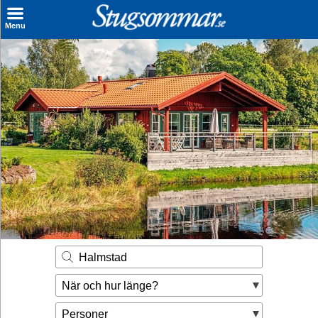
×
Menu
Sök stuga
Sista Minuten
Genvägar
Inspiration
Kontakt
Husägare
Se hur mycket du kan tjäna
Halmstad
Räkna ut din
När och hur länge?
hyresintäkt
Personer