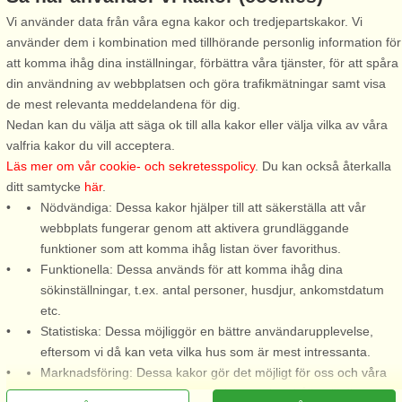
Vi använder data från våra egna kakor och tredjepartskakor. Vi
använder dem i kombination med tillhörande personlig information för
Stugnr: 57267
att komma ihåg dina inställningar, förbättra våra tjänster, för att spåra
Frösakull
din användning av webbplatsen och göra trafikmätningar samt visa
6 personer, 75 m²
de mest relevanta meddelandena för dig.
900 m till sjö/hav:.
Nedan kan du välja att säga ok till alla kakor eller välja vilka av våra
valfria kakor du vill acceptera.
En mycket trivsam
Läs mer om vår cookie- och sekretesspolicy
. Du kan också återkalla
semesterbostad på ett
ditt samtycke
här
.
bekvämt avstånd till Tylösands
Nödvändiga: Dessa kakor hjälper till att säkerställa att vår
vackra, vita sandstränder. Här
webbplats fungerar genom att aktivera grundläggande
bor familjen perfekt. Tomten är
funktioner som att komma ihåg listan över favorithus.
inramad av staket och
Funktionella: Dessa används för att komma ihåg dina
prunkande grönska. Det finns
sökinställningar, t.ex. antal personer, husdjur, ankomstdatum
flera härliga uteplatser, ...
etc.
från 9.290 SEK
Statistiska: Dessa möjliggör en bättre användarupplevelse,
eftersom vi då kan veta vilka hus som är mest intressanta.
Marknadsföring: Dessa kakor gör det möjligt för oss och våra
partners att leverera det mest relevanta innehållet till dig.