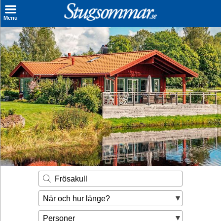
×
Menu
Sök stuga
Sista Minuten
Genvägar
Inspiration
Kontakt
Husägare
Se hur mycket du kan tjäna
Frösakull
Räkna ut din
När och hur länge?
hyresintäkt
Personer