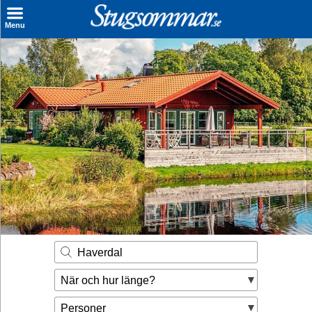
×
Menu
Sök stuga
Sista Minuten
Genvägar
Inspiration
Kontakt
Husägare
Se hur mycket du kan tjäna
Haverdal
Räkna ut din
När och hur länge?
hyresintäkt
Personer