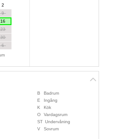
2
9
16
23
30
6
tum
B
Badrum
E
Ingång
K
Kök
O
Vardagsrum
ST
Undervåning
V
Sovrum