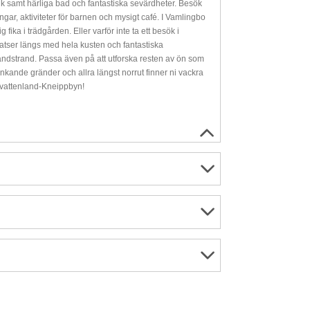
ik samt härliga bad och fantastiska sevärdheter. Besök
ingar, aktiviteter för barnen och mysigt café. I Vamlingbo
ika i trädgården. Eller varför inte ta ett besök i
atser längs med hela kusten och fantastiska
 sandstrand. Passa även på att utforska resten av ön som
nde gränder och allra längst norrut finner ni vackra
 vattenland-Kneippbyn!