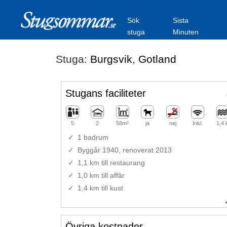
Sök
Sista
stuga
Minuten
Stuga:
Burgsvik
,
Gotland
Stugans faciliteter
5
2
58m²
ja
nej
Inkl.
1,4
1 badrum
Byggår 1940, renoverat 2013
1,1 km till restaurang
1,0 km till affär
1,4 km till kust
Övriga kostnader