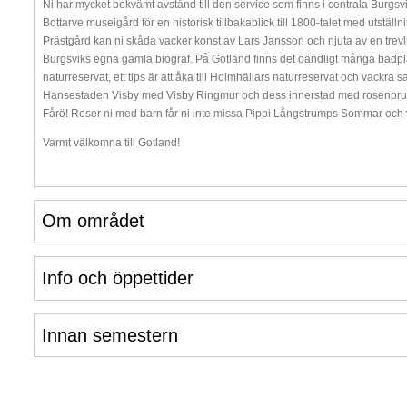
Ni har mycket bekvämt avstånd till den service som finns i centrala Burgsv
Bottarve museigård för en historisk tillbakablick till 1800-talet med utställn
Prästgård kan ni skåda vacker konst av Lars Jansson och njuta av en trevlig f
Burgsviks egna gamla biograf. På Gotland finns det oändligt många badpl
naturreservat, ett tips är att åka till Holmhällars naturreservat och vackra
Hansestaden Visby med Visby Ringmur och dess innerstad med rosenprunka
Fårö! Reser ni med barn får ni inte missa Pippi Långstrumps Sommar och
Varmt välkomna till Gotland!
Om området
Info och öppettider
Innan semestern