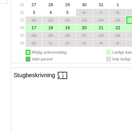
31
27
28
29
30
31
1
32
3
4
5
6
7
8
33
10
11
12
13
14
15
34
17
18
19
20
21
22
35
24
25
26
27
28
29
36
31
1
2
3
4
5
Möjlig ankomstdag
Ledigt da
Vald period
Inte ledigt
Stugbeskrivning