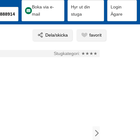
Boka via e-
Hyr ut din
Login
888914
mail
stuga
Ägare
Stugkategori:
★★★★