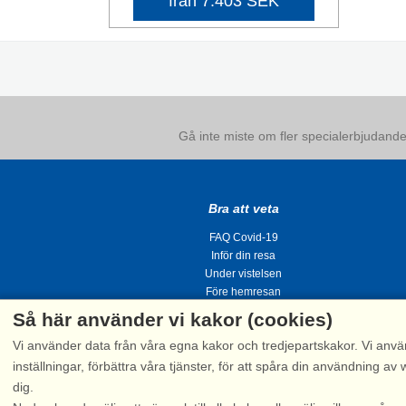
från 7.403 SEK
Gå inte miste om fler specialerbjudanden
Bra att veta
FAQ Covid-19
Inför din resa
Under vistelsen
Före hemresan
Så här använder vi kakor (cookies)
Vi använder data från våra egna kakor och tredjepartskakor. Vi anvä
inställningar, förbättra våra tjänster, för att spåra din användning
dig.
Tel.