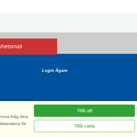
nyhetsmail
Login Ägare
Tillåt allt
komma ihåg dina
ddelandena för
Tillåt valda
6575