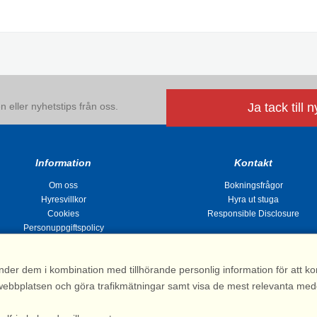
 eller nyhetstips från oss.
Ja tack till 
Information
Kontakt
Om oss
Bokningsfrågor
Hyresvillkor
Hyra ut stuga
Cookies
Responsible Disclosure
Personuppgiftspolicy
nder dem i kombination med tillhörande personlig information för att 
 av webbplatsen och göra trafikmätningar samt visa de mest relevanta me
Stugsommar |
Kvarngatan 2, 311 32 Falkenberg | Sverige
: 031 155 200| e-post:
info@stugsommar.se
| Org.nr. 516403-1691| Bankgiro 5209-