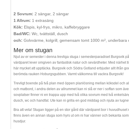
2 Sovrum:
2 sängar, 2 sängar
1 Allrum:
1 extrasäng
Kök:
Elspis, kyl-frys, mikro, kaffebryggare
Bad/WC:
Wc, tvättställ, dusch
och:
Golvvärme, kolgrill, gemensam tomt 1000 m², underbara 
Mer om stugan
Njut av er semester i denna trevliga stuga i semesterparadiset Burgsvik på
värdparet lever omgiven av fantastisk natur och sevärdheter. Med närhet ti
här mycket att upptäcka. Burgsvik och Södra Gotland erbjuder allt ifrån go
berömda rauken Hoburgsgubben. Varmt välkomna till vackra Burgsvik!
Trevligt boende på två plan med öppen planlösning mellan köksdel och all
och matbord, i andra delen av allrummet kan ni slå er ner i soffan som äv
sovplatser finner ni en trappa upp med två olika sovrum med två enkelsä
dusch, wc och handfat. Ute kan ni grilla en god middag och njuta av lugne
Bra att veta! Stugan ligger på en stor gård där värdparet bor i huvudhuse
finns även en annan stuga som hyrs ut om ni har vänner och bekanta som vi
husdjur.