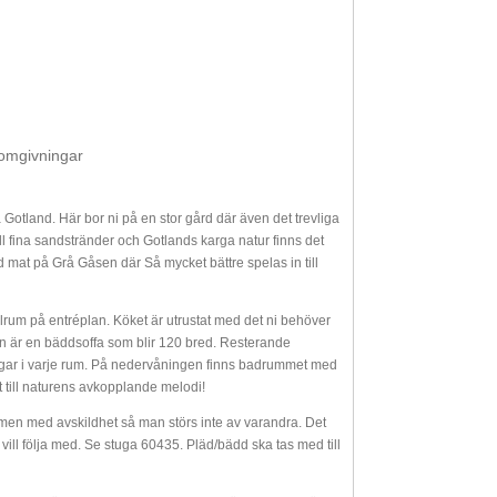
omgivningar
 Gotland. Här bor ni på en stor gård där även det trevliga
ll fina sandstränder och Gotlands karga natur finns det
d mat på Grå Gåsen där Så mycket bättre spelas in till
rum på entréplan. Köket är utrustat med det ni behöver
en är en bäddsoffa som blir 120 bred. Resterande
ngar i varje rum. På nedervåningen finns badrummet med
t till naturens avkopplande melodi!
t men med avskildhet så man störs inte av varandra. Det
ll följa med. Se stuga 60435. Pläd/bädd ska tas med till