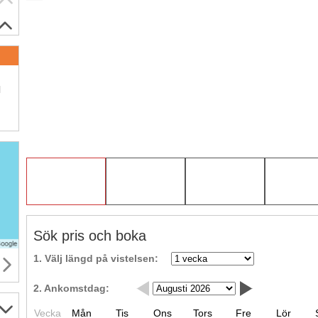
.
l
Sök pris och boka
1. Välj längd på vistelsen:
2. Ankomstdag:
Vecka
Mån
Tis
Ons
Tors
Fre
Lör