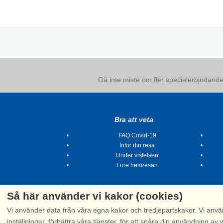
Gå inte miste om fler specialerbjudanden
Bra att veta
FAQ Covid-19
Inför din resa
Under vistelsen
Före hemresan
Så här använder vi kakor (cookies)
Vi använder data från våra egna kakor och tredjepartskakor. Vi anvä
inställningar, förbättra våra tjänster, för att spåra din användning