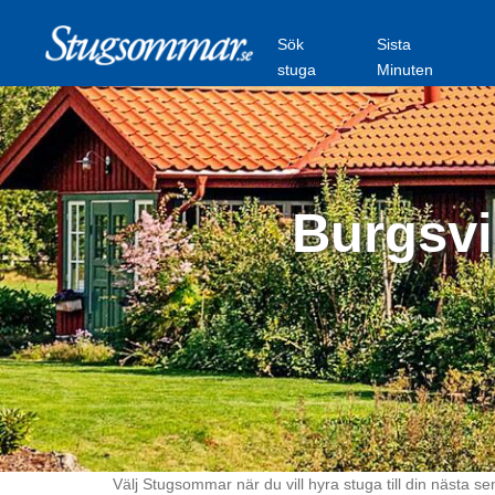
Sök
Sista
stuga
Minuten
Burgsvi
Välj Stugsommar när du vill hyra stuga till din nästa se