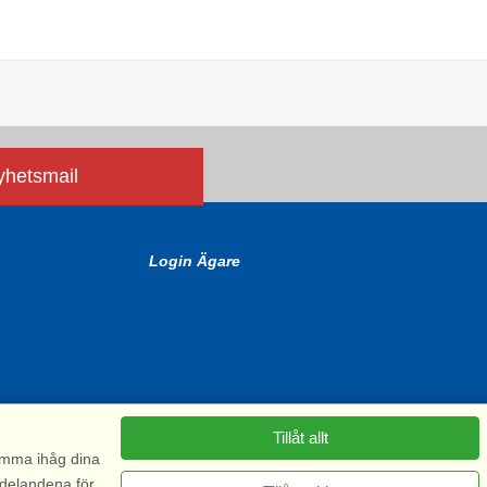
nyhetsmail
Login Ägare
Tillåt allt
komma ihåg dina
ddelandena för