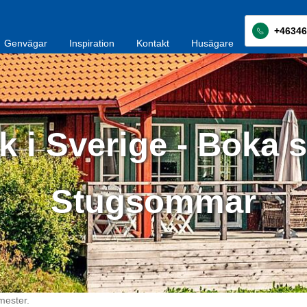
+46346
Genvägar
Inspiration
Kontakt
Husägare
k i Sverige - Boka s
Stugsommar
mester.