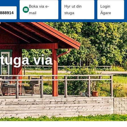
Boka via e-
Hyr ut din
Login
888914
mail
stuga
Ägare
tuga via