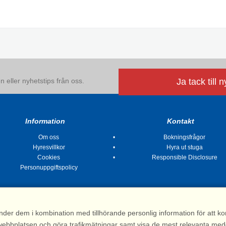
 eller nyhetstips från oss.
Ja tack till 
Information
Kontakt
Om oss
Bokningsfrågor
Hyresvillkor
Hyra ut stuga
Cookies
Responsible Disclosure
Personuppgiftspolicy
nder dem i kombination med tillhörande personlig information för att 
 av webbplatsen och göra trafikmätningar samt visa de mest relevanta me
Stugsommar |
Kvarngatan 2, 311 32 Falkenberg | Sverige