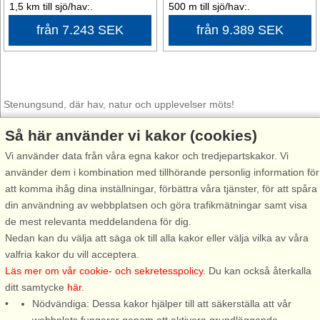
1,5 km till sjö/hav:.
500 m till sjö/hav:.
från 7.243 SEK
från 9.389 SEK
Stenungsund, där hav, natur och upplevelser möts!
Välkommen till Stenungsund, porten till den bohuslänska kusten. Här
Så här använder vi kakor (cookies)
möts det glittrande havet, frodiga skogar och charmiga kustmiljöer i
Vi använder data från våra egna kakor och tredjepartskakor. Vi
en perfekt blandning för både avkoppling och äventyr. Upplev
använder dem i kombination med tillhörande personlig information för
områdets egna unika charm genom att promenera längs
att komma ihåg dina inställningar, förbättra våra tjänster, för att spåra
strandpromenader, på cykel längs kusten eller ge dig ut på en båttur
din användning av webbplatsen och göra trafikmätningar samt visa
bland kobbar och skär.
de mest relevanta meddelandena för dig.
Nedan kan du välja att säga ok till alla kakor eller välja vilka av våra
Stenungsund erbjuder något för alla smaker. Naturälskare kan
valfria kakor du vill acceptera.
vandra längs slingrande leder, upptäcka hemliga klippbad och njuta
Läs mer om vår cookie- och sekretesspolicy
. Du kan också återkalla
av solnedgångar över havet. Kulturentusiaster kan utforska lokala
ditt samtycke
här
.
gallerier, museer och evenemang som ger en inblick i ortens kreativa
Nödvändiga: Dessa kakor hjälper till att säkerställa att vår
puls. För familjen väntar lek, bad och spännande aktiviteter, medan