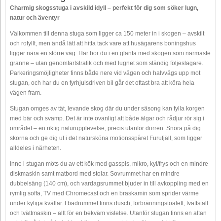
Charmig skogsstuga i avskild idyll – perfekt för dig som söker lugn,
natur och äventyr
Välkommen till denna stuga som ligger ca 150 meter in i skogen – avskilt
och rofyllt, men ändå lätt att hitta tack vare att husägarens boningshus
ligger nära en större väg. Här bor du i en glänta med skogen som närmaste
granne – utan genomfartstrafik och med lugnet som ständig följeslagare.
Parkeringsmöjligheter finns både nere vid vägen och halvvägs upp mot
stugan, och har du en fyrhjulsdriven bil går det oftast bra att köra hela
vägen fram.
Stugan omges av tät, levande skog där du under säsong kan fylla korgen
med bär och svamp. Det är inte ovanligt att både älgar och rådjur rör sig i
området – en riktig naturupplevelse, precis utanför dörren. Snöra på dig
skorna och ge dig ut i det natursköna motionsspåret Furufjäll, som ligger
alldeles i närheten.
Inne i stugan möts du av ett kök med gasspis, mikro, kyl/frys och en mindre
diskmaskin samt matbord med stolar. Sovrummet har en mindre
dubbelsäng (140 cm), och vardagsrummet bjuder in till avkoppling med en
rymlig soffa, TV med Chromecast och en braskamin som sprider värme
under kyliga kvällar. I badrummet finns dusch, förbränningstoalett, tvättställ
och tvättmaskin – allt för en bekväm vistelse. Utanför stugan finns en altan