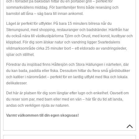
och i förrådet på baksidan hittar du en portabel grill – perfekt för
sommarkvällens middag. För barnfamiljer finns både resesäng och
barnstol att låna – säg bara till innan ankomst.
Läget är perfekt för utflykter. På bara 15 minuters bilresa når du
Stenungsund, med shopping, restauranger och badstränder. Härifrån har
du också nära till västkustpärlorna Tjörn och Orust, med konst, kustbyar och
klippbad. För dig som älskar natur och vandring ligger Svartedalens
vildmarksområde cirka 25 minuter bort – ett eldorado av vandringsleder,
sjöar och stillhet.
Föredrar du insjöbad finns Håltesjön och Stora Hällungen i närheten, där
du kan bada, paddla eller fiska. Dessutom hittar du flera små gårdsbutiker
och kaféer i närområdet – perfekt för en lantlig utflykt med fika och lokala
delikatesser.
Det här är platsen för dig som längtar efter lugn och enkelhet. Oavsett om
du reser som par, med barn eller med en vän – här får du tid att landa,
andas och verkligen njuta av naturen.
Varmt välkommen till din egen skogsoas!