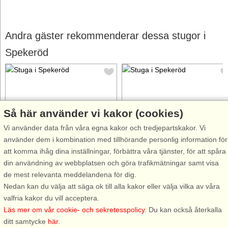
Andra gäster rekommenderar dessa stugor i
Spekeröd
Så här använder vi kakor (cookies)
Stugnr: 53698
Stugnr: 63394
Vi använder data från våra egna kakor och tredjepartskakor. Vi
använder dem i kombination med tillhörande personlig information för
Spekeröd
Spekeröd
att komma ihåg dina inställningar, förbättra våra tjänster, för att spåra
4 personer, 46 m²
4 personer, 100 m²
din användning av webbplatsen och göra trafikmätningar samt visa
5,3 km till sjö/hav:.
6,0 km till sjö/hav:.
de mest relevanta meddelandena för dig.
Välkommen till Spekeröd 10 km
Skogsoas med spa, bastu och
Nedan kan du välja att säga ok till alla kakor eller välja vilka av våra
från Stenungssund och
två boenden Välkommen till ett
valfria kakor du vill acceptera.
dagsflyktsavstånd till kustöarna
naturnära boende i vacker
Läs mer om vår cookie- och sekretesspolicy
. Du kan också återkalla
Tjörn och Orust. Stugan är
skogsmiljö, där du har totalt fyr
ditt samtycke
här
.