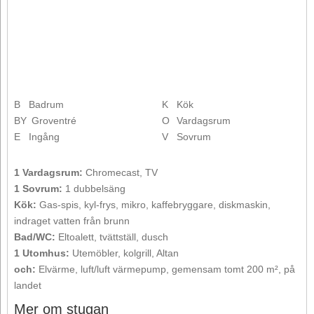
B
Badrum
K
Kök
BY
Groventré
O
Vardagsrum
E
Ingång
V
Sovrum
1 Vardagsrum:
Chromecast, TV
1 Sovrum:
1 dubbelsäng
Kök:
Gas-spis, kyl-frys, mikro, kaffebryggare, diskmaskin,
indraget vatten från brunn
Bad/WC:
Eltoalett, tvättställ, dusch
1 Utomhus:
Utemöbler, kolgrill, Altan
och:
Elvärme, luft/luft värmepump, gemensam tomt 200 m², på
landet
Mer om stugan