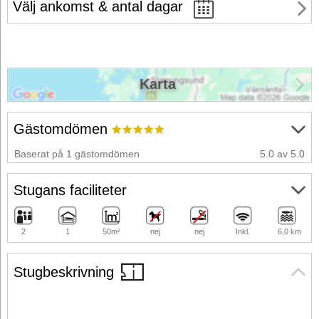
Välj ankomst & antal dagar
Karta
Gästomdömen
Baserat på 1 gästomdömen
5.0 av 5.0
Stugans faciliteter
2
1
50m²
nej
nej
Inkl.
6,0 km
Stugbeskrivning