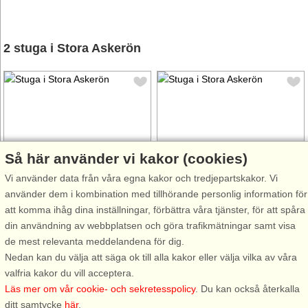
2 stuga i Stora Askerön
Stugnr: 33446
Stugnr: 50233
Så här använder vi kakor (cookies)
Stora Askerön
Stora Askerön
Vi använder data från våra egna kakor och tredjepartskakor. Vi
6 personer, 47 m²
5 personer, 100 m²
använder dem i kombination med tillhörande personlig information för
150 m till sjö/hav:.
500 m till sjö/hav:.
att komma ihåg dina inställningar, förbättra våra tjänster, för att spåra
din användning av webbplatsen och göra trafikmätningar samt visa
Charmig, enkel gäststuga med
Hemtrevlig stuga med vackert
de mest relevanta meddelandena för dig.
egen ingång ovanför garage
och havsnära läge på Stora
Nedan kan du välja att säga ok till alla kakor eller välja vilka av våra
och havsnära läge på Stora
Askerön, i fjorden mellan Tjörn,
valfria kakor du vill acceptera.
Askerön, i fjorden mellan Tjörn,
Orust och Stenungsund. Här
Läs mer om vår cookie- och sekretesspolicy
. Du kan också återkalla
Orust och Stenungsund. Här
bor ni naturskönt och rofyllt
ditt samtycke
här
.