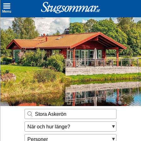
×
Menu
Sök stuga
Sista Minuten
Genvägar
Inspiration
Kontakt
Husägare
Se hur mycket du kan tjäna
Stora Askerön
Räkna ut din
När och hur länge?
hyresintäkt
Personer