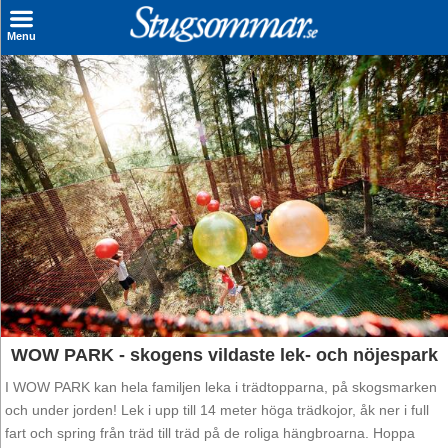
×
Menu
Sök stuga
Sista Minuten
Genvägar
Inspiration
Kontakt
Husägare
Se hur mycket du kan tjäna
WOW PARK - skogens vildaste lek- och nöjespark
Räkna ut din
I WOW PARK kan hela familjen leka i trädtopparna, på skogsmarken
och under jorden! Lek i upp till 14 meter höga trädkojor, åk ner i full
hyresintäkt
fart och spring från träd till träd på de roliga hängbroarna. Hoppa