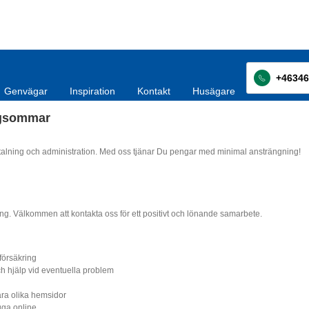
+46346
Genvägar
Inspiration
Kontakt
Husägare
ugsommar
betalning och administration. Med oss tjänar Du pengar med minimal ansträngning!
ing. Välkommen att kontakta oss för ett positivt och lönande samarbete.
försäkring
h hjälp vid eventuella problem
åra olika hemsidor
uga online