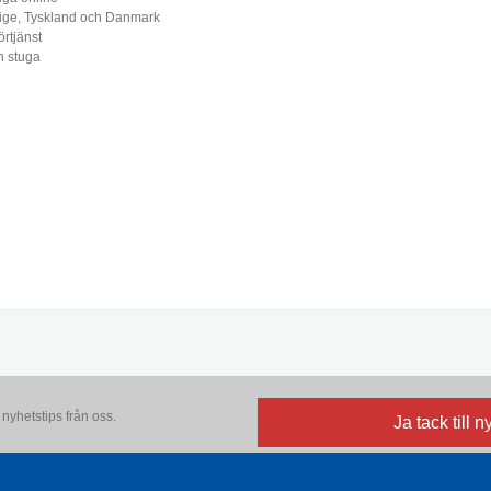
erige, Tyskland och Danmark
örtjänst
n stuga
nyhetstips från oss.
Ja tack till 