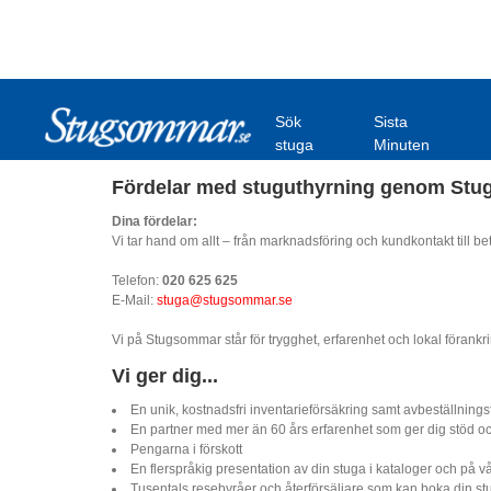
Sök
Sista
stuga
Minuten
Fördelar med stuguthyrning genom St
Dina fördelar:
Vi tar hand om allt – från marknadsföring och kundkontakt till 
Telefon:
020 625 625
E-Mail:
stuga@stugsommar.se
Vi på Stugsommar står för trygghet, erfarenhet och lokal förankr
Vi ger dig...
En unik, kostnadsfri inventarieförsäkring samt avbeställnings
En partner med mer än 60 års erfarenhet som ger dig stöd oc
Pengarna i förskott
En flerspråkig presentation av din stuga i kataloger och på v
Tusentals resebyråer och återförsäljare som kan boka din st