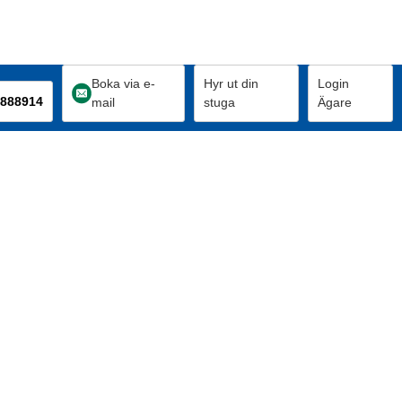
Boka via e-
Hyr ut din
Login
888914
mail
stuga
Ägare