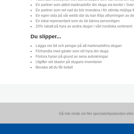
En partner som aktivt marknadsför din stuga via kontor i Sv
En partner som vet vad du bör investera i för största möjliga f
En egen sida på vår webb där du kan följa uthyrningen av di
En lokal representant som du lär känna personligen
20% rabatt på hyra av andra stugor i vårt nordiska sortiment
Du slipper...
Lägga ner tid och pengar på att marknadsföra stugan
Förhandla med gäster som vill hyra din stuga
Förlora hyran på grund av sena avbokningar
Utgifter vid skador på stugans inventarier
Bevaka att du får betalt
Gå inte miste om fler specialerbjudanden eller 