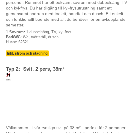
personer. Rummet har ett bekvämt sovrum med dubbelsäng, TV
och kyl-frys. Du har tillgång till kyl-frysutrustning samt ett
gemensamt badrum med toalett, handfat och dusch. Ett enkelt
och funktionellt boende med allt du behöver för en avkopplande
semester.
1 Sovrum:
1 dubbelsäng, TV, kyl-frys
Bad/WC:
Wc, tvättställ, dusch
Husnr: 62521
Inkl. ström och städning
Typ 2: Svit,
2 pers
, 38m²
nej
Välkommen till vår rymliga svit på 38 m² - perfekt för 2 personer.