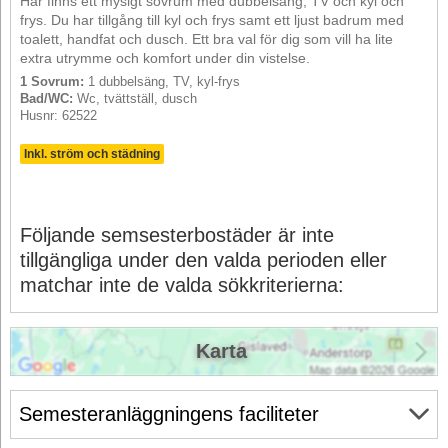
Här finns ett mysigt sovrum med dubbelsäng, TV och kyl och
frys. Du har tillgång till kyl och frys samt ett ljust badrum med
toalett, handfat och dusch. Ett bra val för dig som vill ha lite
extra utrymme och komfort under din vistelse.
1 Sovrum:
1 dubbelsäng, TV, kyl-frys
Bad/WC:
Wc, tvättställ, dusch
Husnr: 62522
Inkl. ström och städning
Följande semsesterbostäder är inte
tillgängliga under den valda perioden eller
matchar inte de valda sökkriterierna:
Karta
Semesteranläggningens faciliteter