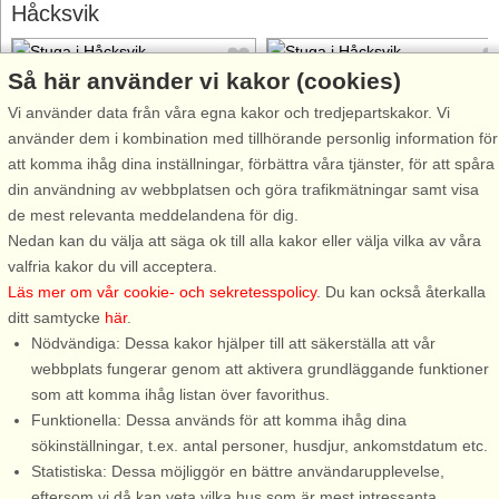
Håcksvik
Så här använder vi kakor (cookies)
Vi använder data från våra egna kakor och tredjepartskakor. Vi
använder dem i kombination med tillhörande personlig information för
att komma ihåg dina inställningar, förbättra våra tjänster, för att spåra
Stugnr: 65834
Stugnr: 8285
din användning av webbplatsen och göra trafikmätningar samt visa
Håcksvik
Håcksvik
de mest relevanta meddelandena för dig.
4 personer, 40 m²
9 personer, 143 m²
Nedan kan du välja att säga ok till alla kakor eller välja vilka av våra
20 m till sjö/hav:.
30 m till sjö/hav:.
valfria kakor du vill acceptera.
Läs mer om vår cookie- och sekretesspolicy
. Du kan också återkalla
Trevlig stuga med underbart
Det senaste inom modernt och
ditt samtycke
här
.
läge utanför Håcksvik, bara en
bekvämt boende blandat med
Nödvändiga: Dessa kakor hjälper till att säkerställa att vår
liten bit från Pinkeån som leder
det bästa av Sveriges natur, det
webbplats fungerar genom att aktivera grundläggande funktioner
upp till sjön Skyarpasjön. Här
är precis det du får med detta
som att komma ihåg listan över favorithus.
kan ni riktigt koppla av med
boende. Detta fantastiska hus
Funktionella: Dessa används för att komma ihåg dina
naturen runt knuten, kanske hyr
har panoramafönster längs me
sökinställningar, t.ex. antal personer, husdjur, ankomstdatum etc.
ni båten av ägaren ...
hela huset för att ge ...
Statistiska: Dessa möjliggör en bättre användarupplevelse,
eftersom vi då kan veta vilka hus som är mest intressanta.