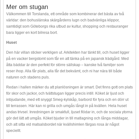
Mer om stugan
Välkommen till Torslanda, ett område som kombinerar det bästa av två
världar: den bohuslänska skärgårdens lugn och badvänliga klippor,
samtidigt som Göteborgs rika utbud av kultur, shopping och restauranger
bara ligger en kort bilresa bort.
Huset
Den här villan sticker verkligen ut. Arkitekten har tänkt till, och huset ligger
på en vacker bergstomt som får en att tänka på en japansk trädgård. Med
åtta bäddar är den perfekt för större sällskap – kanske två familjer som
reser ihop. Alla får plats, alla får det bekvämt, och ni har nära till både
naturen och stadens puls.
Redan i hallen märker du att planlösningen är smart. Det finns gott om plats
för skor och jackor, och tvättstugan ligger precis intill. Köket är ljust och
inbjudande, med ett snyggt Smeg-kylskåp, barbord för fyra och en dörr ut
till terrassen. Här kan ni grilla och umgås långt in på kvällen. Hela huset
andas trivsel. Inredningen är smakfull, ljuset flödar in, och de sociala ytorna
gör det lätt att umgås. Köket bjuder in till matlagning och långa middagar,
och att sitta vid matsalsbordet när kvällshimlen färgas rosa är något
speciellt.