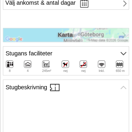
Välj ankomst & antal dagar
Karta
Stugans faciliteter
8
4
245m²
nej
nej
Inkl.
650 m
Stugbeskrivning