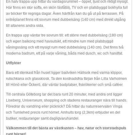
En halv trappa upp hittar du vardagsrummet – öppet, ljust och riktigt mysigt.
Här finns en stor soffa, en skön läsfåtölj, TV och en platsbyggd bokhylla full
av böcker för regniga dagar. Även härifrån kan du gå ut på terrassen. På
entréplanet finns ett sovrum med dubbelsäng (140 cm) med direkt utgång
till altanens andra sida.
En trappa upp väntar tre sovrum till: ett större med dubbelsäng (180 cm)
och egen balkong med havsutsikt, ett mindre rum med platsbyggd
våningssäng och ett mysigt rum med dubbelsäng (140 cm). Det finns två
moderna badrum, ett på varje våning, båda med dusch, wc och handfat.
Utflykter
Bara ett stenkast från huset ligger badviken Hällsvik med varma klippor,
rutschkana och glasskiosk. Ta den kostnadsfria färjan från Lilla Varholmen
till Hönö eller Öckerö, där väntar badplatser, fiskrökerier och små caféer.
Till centrala Göteborg tar det bara runt 20 minuter, med andra ord ligger
Liseberg, Universeum, shopping och stadens restauranger nära till hands.
Föredrar du vandring eller picknick? Då hittar du naturreservaten Vinga
och Tumlehed precis runt hörnet. Amhults torg (2,3km) erbjuder en del
butiker, restauranger samt dagligvaruhandel.
Välkommen till det bästa av västkusten – hav, natur och storstadspuls
runt hörnet!