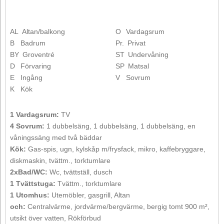
AL
Altan/balkong
O
Vardagsrum
B
Badrum
Pr.
Privat
BY
Groventré
ST
Undervåning
D
Förvaring
SP
Matsal
E
Ingång
V
Sovrum
K
Kök
1 Vardagsrum:
TV
4 Sovrum:
1 dubbelsäng, 1 dubbelsäng, 1 dubbelsäng, en
våningssäng med två bäddar
Kök:
Gas-spis, ugn, kylskåp m/frysfack, mikro, kaffebryggare,
diskmaskin, tvättm., torktumlare
2xBad/WC:
Wc, tvättställ, dusch
1 Tvättstuga:
Tvättm., torktumlare
1 Utomhus:
Utemöbler, gasgrill, Altan
och:
Centralvärme, jordvärme/bergvärme, bergig tomt 900 m²,
utsikt över vatten, Rökförbud