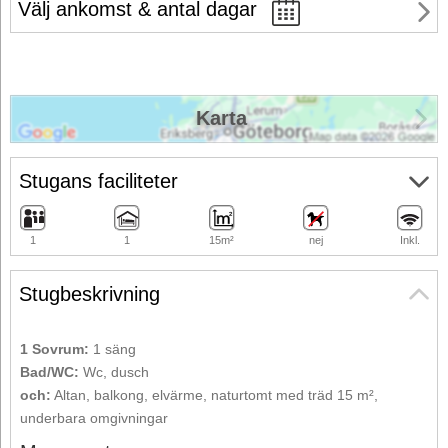
Välj ankomst & antal dagar
Karta
Stugans faciliteter
1
1
15m²
nej
Inkl.
Stugbeskrivning
1 Sovrum:
1 säng
Bad/WC:
Wc, dusch
och:
Altan, balkong, elvärme, naturtomt med träd 15 m²,
underbara omgivningar