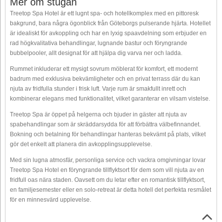
Mer om stugan
Treetop Spa Hotel är ett lugnt spa- och hotellkomplex med en pittoresk
bakgrund, bara några ögonblick från Göteborgs pulserande hjärta. Hotellet
är idealiskt för avkoppling och har en lyxig spaavdelning som erbjuder en
rad högkvalitativa behandlingar, lugnande bastur och föryngrande
bubbelpooler, allt designat för att hjälpa dig varva ner och ladda.
Rummet inkluderar ett mysigt sovrum möblerat för komfort, ett modernt
badrum med exklusiva bekvämligheter och en privat terrass där du kan
njuta av fridfulla stunder i frisk luft. Varje rum är smakfullt inrett och
kombinerar elegans med funktionalitet, vilket garanterar en vilsam vistelse.
Treetop Spa är öppet på helgerna och bjuder in gäster att njuta av
spabehandlingar som är skräddarsydda för att förbättra välbefinnandet.
Bokning och betalning för behandlingar hanteras bekvämt på plats, vilket
gör det enkelt att planera din avkopplingsupplevelse.
Med sin lugna atmosfär, personliga service och vackra omgivningar lovar
Treetop Spa Hotel en föryngrande tillflyktsort för dem som vill njuta av en
fridfull oas nära staden. Oavsett om du letar efter en romantisk tillflyktsort,
en familjesemester eller en solo-retreat är detta hotell det perfekta resmålet
för en minnesvärd upplevelse.