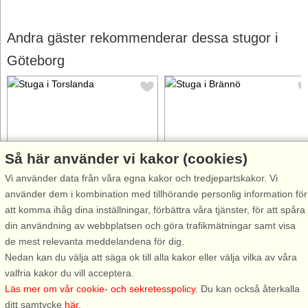
Andra gäster rekommenderar dessa stugor i
Göteborg
Så här använder vi kakor (cookies)
Stugnr: 41380
Stugnr: 54232
Vi använder data från våra egna kakor och tredjepartskakor. Vi
Torslanda
Brännö
använder dem i kombination med tillhörande personlig information för
3 personer, 27 m²
8 personer, 137 m²
att komma ihåg dina inställningar, förbättra våra tjänster, för att spåra
50 m till sjö/hav:.
75 m till sjö/hav:.
din användning av webbplatsen och göra trafikmätningar samt visa
Liten fräsch gäststuga med bra
Rymligt hus med havsutsikt på
de mest relevanta meddelandena för dig.
läge och havsutsikt i Torslanda
vackra Brännö i Göteborgs
Nedan kan du välja att säga ok till alla kakor eller välja vilka av våra
nordväst om Göteborg. Perfekt
skärgård. Här bor ni lugnt,
valfria kakor du vill acceptera.
för den mindre familjen som vill
havsnära och rofyllt i en riktig
Läs mer om vår cookie- och sekretesspolicy
. Du kan också återkalla
bo lugnt och havsnära med
skärgårdsidyll, med mängder a
ditt samtycke
här
.